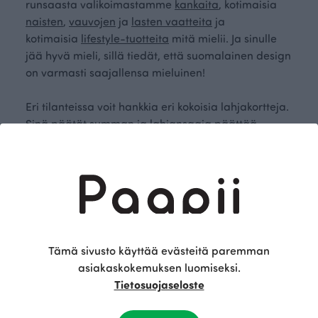
runsaasta valikoimastamme
kankaita
, kotimaisia
naisten
,
vauvojen
ja
lasten vaatteita
ja
kotimaisia
lifestyle-tuotteita
mitä mielii. Ja sinulle
jää hyvä mieli, sillä tiedät, että suomalainen design
on varmasti saajallensa mieluinen!
Eri tilanteissa voit hankkia eri kokoisia lahjakortteja.
Sinä päätät summan ja lahjansaaja päättää
tuotteet, jotka haluaa ostaa. Koko lahjakorttia ei ole
pakko käyttää yhdellä kerralla.
Lahjakortin voi käyttää Paapiin verkkokaupassa
www.paapiidesign.com tai Paapiin
tehtaanmyymälässä Kokkolassa. Voimme myös
toimittaa lahjakortin sähköpostitse pdf tiedostona,
jonka voit helposti tulostaa tai lähettää eteenpäin
Tämä sivusto käyttää evästeitä paremman
sähköisesti. Kortti on voimassa 12kk ostopäivästä.
asiakaskokemuksen luomiseksi.
Tietosuojaseloste
Meiltä saat lahjakortit suomeksi, ruotsiksi ja
englanniksi!