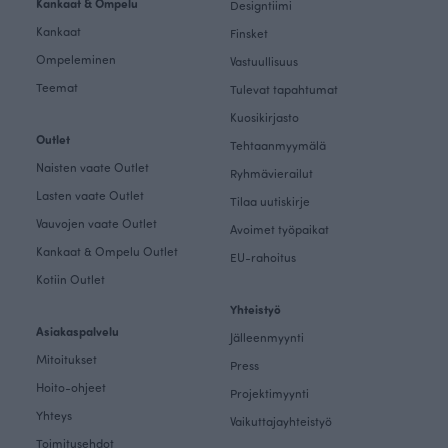
Kankaat & Ompelu
Designtiimi
Kankaat
Finsket
Ompeleminen
Vastuullisuus
Teemat
Tulevat tapahtumat
Kuosikirjasto
Outlet
Tehtaanmyymälä
Naisten vaate Outlet
Ryhmävierailut
Lasten vaate Outlet
Tilaa uutiskirje
Vauvojen vaate Outlet
Avoimet työpaikat
Kankaat & Ompelu Outlet
EU-rahoitus
Kotiin Outlet
Yhteistyö
Asiakaspalvelu
Jälleenmyynti
Mitoitukset
Press
Hoito-ohjeet
Projektimyynti
Yhteys
Vaikuttajayhteistyö
Toimitusehdot