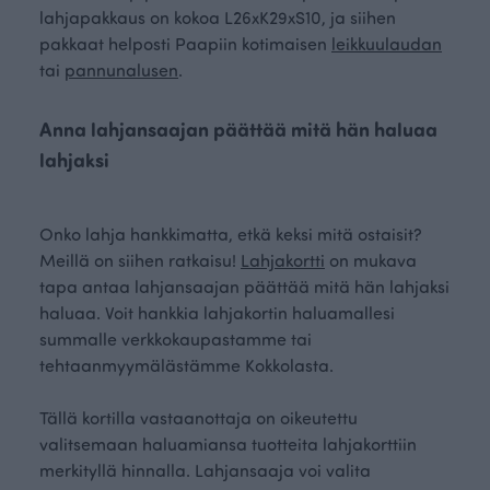
lahjapakkaus on kokoa L26xK29xS10, ja siihen
pakkaat helposti Paapiin kotimaisen
leikkuulaudan
tai
pannunalusen
.
Anna lahjansaajan päättää mitä hän haluaa
lahjaksi
Onko lahja hankkimatta, etkä keksi mitä ostaisit?
Meillä on siihen ratkaisu!
Lahjakortti
on mukava
tapa antaa lahjansaajan päättää mitä hän lahjaksi
haluaa. Voit hankkia lahjakortin haluamallesi
summalle verkkokaupastamme tai
tehtaanmyymälästämme Kokkolasta.
Tällä kortilla vastaanottaja on oikeutettu
valitsemaan haluamiansa tuotteita lahjakorttiin
merkityllä hinnalla. Lahjansaaja voi valita