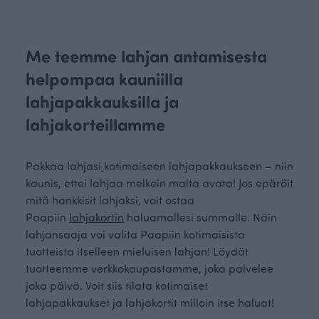
Me teemme lahjan antamisesta
helpompaa kauniilla
lahjapakkauksilla ja
lahjakorteillamme
Pakkaa lahjasi
kotimaiseen lahjapakkaukseen – niin
kaunis, ettei lahjaa melkein malta avata! Jos epäröit
mitä hankkisit lahjaksi, voit ostaa
Paapiin
lahjakortin
haluamallesi summalle. Näin
lahjansaaja voi valita Paapiin kotimaisista
tuotteista itselleen mieluisen lahjan! Löydät
tuotteemme verkkokaupastamme, joka palvelee
joka päivä. Voit siis tilata kotimaiset
lahjapakkaukset ja lahjakortit milloin itse haluat!