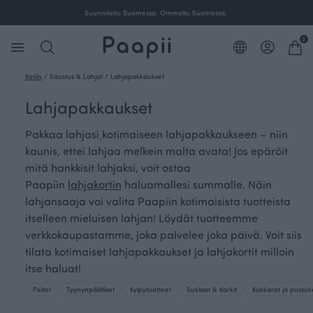
Suunniteltu Suomessa. Ommeltu Suomessa.
0
Kotiin
/
Sisustus & Lahjat
/
Lahjapakkaukset
Lahjapakkaukset
Pakkaa lahjasi
kotimaiseen lahjapakkaukseen – niin
kaunis, ettei lahjaa melkein malta avata! Jos epäröit
mitä hankkisit lahjaksi, voit ostaa
Paapiin
lahjakortin
haluamallesi summalle. Näin
lahjansaaja voi valita Paapiin kotimaisista tuotteista
itselleen mieluisen lahjan! Löydät tuotteemme
verkkokaupastamme, joka palvelee joka päivä. Voit siis
tilata kotimaiset lahjapakkaukset ja lahjakortit milloin
itse haluat!
Peitot
Tyynynpäälliset
Kylpytuotteet
Suklaat & Karkit
Kukkarot ja pussuk