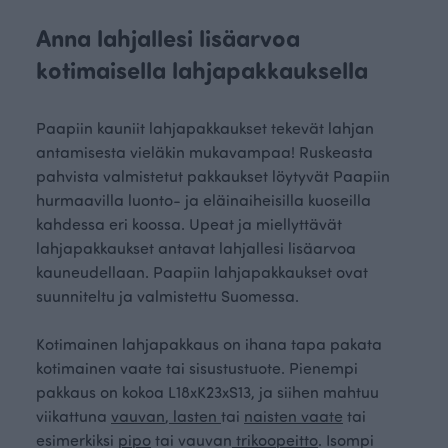
Anna lahjallesi lisäarvoa
kotimaisella lahjapakkauksella
Paapiin kauniit lahjapakkaukset tekevät lahjan
antamisesta vieläkin mukavampaa! Ruskeasta
pahvista valmistetut pakkaukset löytyvät Paapiin
hurmaavilla luonto- ja eläinaiheisilla kuoseilla
kahdessa eri koossa. Upeat ja miellyttävät
lahjapakkaukset antavat lahjallesi lisäarvoa
kauneudellaan. Paapiin lahjapakkaukset ovat
suunniteltu ja valmistettu Suomessa.
Kotimainen lahjapakkaus on ihana tapa pakata
kotimainen vaate tai sisustustuote. Pienempi
pakkaus on kokoa L18xK23xS13, ja siihen mahtuu
viikattuna
vauvan
,
lasten
tai
naisten vaate
tai
esimerkiksi
pipo
tai vauvan
trikoopeitto
. Isompi