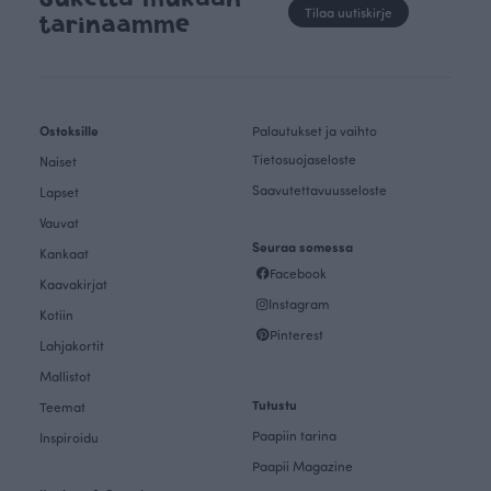
Tilaa uutiskirje
tarinaamme
Ostoksille
Palautukset ja vaihto
Tietosuojaseloste
Naiset
Saavutettavuusseloste
Lapset
Vauvat
Seuraa somessa
Kankaat
Facebook
Kaavakirjat
Instagram
Kotiin
Pinterest
Lahjakortit
Mallistot
Tutustu
Teemat
Paapiin tarina
Inspiroidu
Paapii Magazine