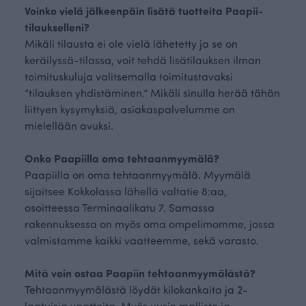
Voinko vielä jälkeenpäin lisätä tuotteita Paapii-
tilaukselleni?
Mikäli tilausta ei ole vielä lähetetty ja se on
keräilyssä-tilassa, voit tehdä lisätilauksen ilman
toimituskuluja valitsemalla toimitustavaksi
”tilauksen yhdistäminen.” Mikäli sinulla herää tähän
liittyen kysymyksiä, asiakaspalvelumme on
mielellään avuksi.
Onko Paapiilla oma tehtaanmyymälä?
Paapiilla on oma tehtaanmyymälä. Myymälä
sijaitsee Kokkolassa lähellä valtatie 8:aa,
osoitteessa Terminaalikatu 7. Samassa
rakennuksessa on myös oma ompelimomme, jossa
valmistamme kaikki vaatteemme, sekä varasto.
Mitä voin ostaa Paapiin tehtaanmyymälästä?
Tehtaanmyymälästä löydät kilokankaita ja 2-
laatuisia vaatteita. Myös uusin mallisto ja