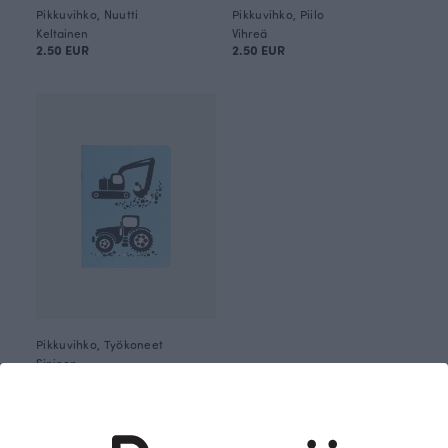
Pikkuvihko, Nuutti
Pikkuvihko, Piilo
Keltainen
Vihreä
2.50 EUR
2.50 EUR
Pikkuvihko, Työkoneet
Sininen
2.50 EUR