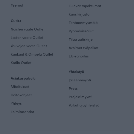
Teemat
Tulevat tapahtumat
Kuosikirjasto
Outlet
Tehtaanmyymälä
Naisten vaate Outlet
Ryhmävierailut
Lasten vaate Outlet
Tilaa uutiskirje
Vauvojen vaate Outlet
Avoimet työpaikat
Kankaat & Ompelu Outlet
EU-rahoitus
Kotiin Outlet
Yhteistyö
Asiakaspalvelu
Jälleenmyynti
Mitoitukset
Press
Hoito-ohjeet
Projektimyynti
Yhteys
Vaikuttajayhteistyö
Toimitusehdot