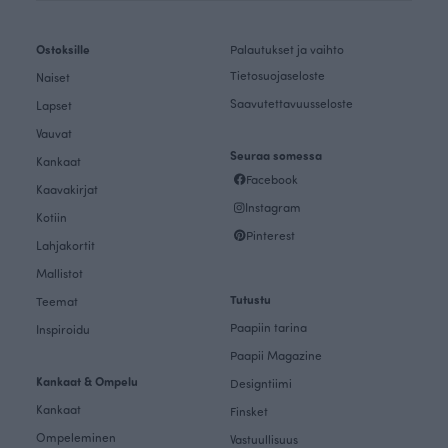
Ostoksille
Palautukset ja vaihto
Tietosuojaseloste
Naiset
Saavutettavuusseloste
Lapset
Vauvat
Seuraa somessa
Kankaat
Facebook
Kaavakirjat
Instagram
Kotiin
Pinterest
Lahjakortit
Mallistot
Tutustu
Teemat
Paapiin tarina
Inspiroidu
Paapii Magazine
Kankaat & Ompelu
Designtiimi
Kankaat
Finsket
Ompeleminen
Vastuullisuus