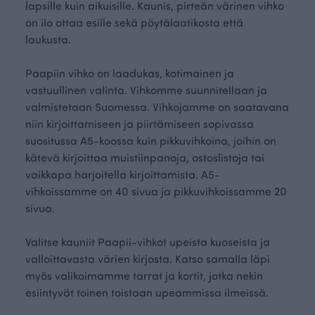
lapsille kuin aikuisille. Kaunis, pirteän värinen vihko
on ilo ottaa esille sekä pöytälaatikosta että
laukusta.
Paapiin vihko on laadukas, kotimainen ja
vastuullinen valinta. Vihkomme suunnitellaan ja
valmistetaan Suomessa. Vihkojamme on saatavana
niin kirjoittamiseen ja piirtämiseen sopivassa
suositussa A5-koossa kuin pikkuvihkoina, joihin on
kätevä kirjoittaa muistiinpanoja, ostoslistoja tai
vaikkapa harjoitella kirjoittamista. A5-
vihkoissamme on 40 sivua ja pikkuvihkoissamme 20
sivua.
Valitse kauniit Paapii-vihkot upeista kuoseista ja
valloittavasta värien kirjosta. Katso samalla läpi
myös valikoimamme tarrat ja kortit, jotka nekin
esiintyvät toinen toistaan upeammissa ilmeissä.