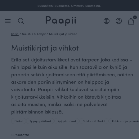
Suunniteltu Suomessa. Ommeltu Suomessa.
0
Kotiin
/
Sisustus & Lahjat
/
Muistikirjat ja vihkot
Muistikirjat ja vihkot
Erilaiset kirjoitustarvikkeet ovat tarpeen joka kodissa –
niin lapsille kuin aikuisille. Kun saatavilla on kyniä ja
paperia sekä kirjoittamiseen että piirtämiseen, näiden
askareiden pariin siirtyminen on helppoa ja
vaivatonta. Paapii-vihkot kuuluvat suosituimpiin
kirjoitustarvikkeisiin. Vihkoihin on kätevä kirjoittaa
asioita muistiin, minkä lisäksi ne palvelevat
piirtämisinnon iskiessä.
Peitot
Tyynynpäälliset
Kylpytuotteet
Suklaat & Karkit
Kukkarot ja pussuk
15 tuotetta