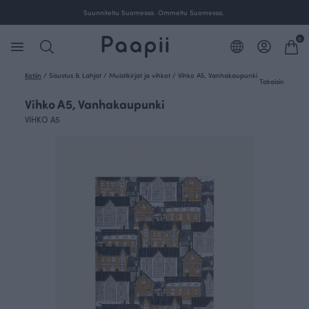
Suunniteltu Suomessa. Ommeltu Suomessa.
0
Kotiin
/
Sisustus & Lahjat
/
Muistikirjat ja vihkot
/
Vihko A5, Vanhakaupunki
Takaisin
Vihko A5, Vanhakaupunki
VIHKO A5