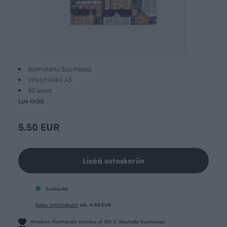
Valmistettu Suomessa
Vihkon koko A5
40 sivua
Lue lisää
5.50 EUR
Lisää ostoskoriin
Saatavilla
Katso toimituskulut
alk. 4.90 EUR
Ilmainen Postnordin toimitus yli 100 € tilauksille Suomessa.