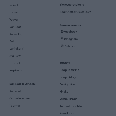
Tietosuojaseloste
Naiset
Saavutettavuusseloste
Lapset
Vauvat
Seuraa somessa
Kankaat
Facebook
Kaavakirjat
Instagram
Kotiin
Pinterest
Lahjakortit
Mallistot
Tutustu
Teemat
Paapiin tarina
Inspiroidu
Paapii Magazine
Kankaat & Ompelu
Designtiimi
Kankaat
Finsket
Ompeleminen
Vastuullisuus
Teemat
Tulevat tapahtumat
Kuosikirjasto