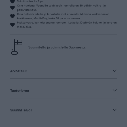
Toimitusaika 1 - 3 pv
Osta huoletta. Vaatteilla sekä kodin tuotteilla on 30 päivän vaihto- ja
palautusoikeus.
Osta helposti tutuilla ja turvallisilla maksutavoilla. Mukana verkkopankit,
korttimaksu, MobilePay, lasku 30 pv ja osamaksu.
Maksa vasta, kun olet saanut tuotteen. Laskulla 30 päivän kuluton ja koroton
maksuaika.
Suunniteltu ja valmistettu Suomessa.
Arvostelut
Tuotetietoa
Suunnittelijat