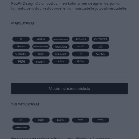
PaaPii Design Oy on vastuullinen kotimainen designyritys, jonka
toiminta perustuu kestävyydelle, kotimaisuudelle ja positiivisuudelle.
MAKSUTAVAT
Muuta evästeasetuksia
TOIMITUSTAVAT
Ilmainen Postnordin toimitus yli 100 € tilauksille Suomessa.