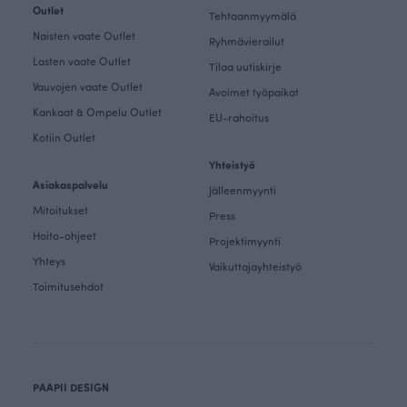
Outlet
Tehtaanmyymälä
Naisten vaate Outlet
Ryhmävierailut
Lasten vaate Outlet
Tilaa uutiskirje
Vauvojen vaate Outlet
Avoimet työpaikat
Kankaat & Ompelu Outlet
EU-rahoitus
Kotiin Outlet
Yhteistyö
Asiakaspalvelu
Jälleenmyynti
Mitoitukset
Press
Hoito-ohjeet
Projektimyynti
Yhteys
Vaikuttajayhteistyö
Toimitusehdot
PAAPII DESIGN