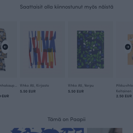
Saattaisit olla kiinnostunut myös näistä
SUMU tunika, Vanhakaupunki
Vihko A5, Kirjasto
Vihko A5, Varpu
Pikkuvihk
5.50 EUR
5.50 EUR
Keltainen
0 EUR
2.50 EUR
Tämä on Paapii