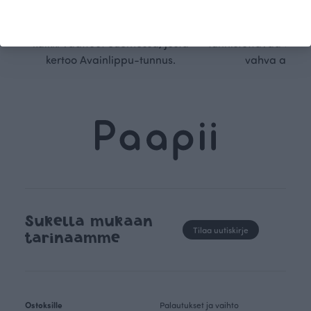
kangaskumppanimme
kauden trendejä
luomupuuvillaa ja valmistamme
omanlaista, aja
kaikki vaatteet Suomessa, josta
tunnistettavaa desig
kertoo Avainlippu-tunnus.
vahva arvop
Sukella mukaan
Tilaa uutiskirje
tarinaamme
Ostoksille
Palautukset ja vaihto