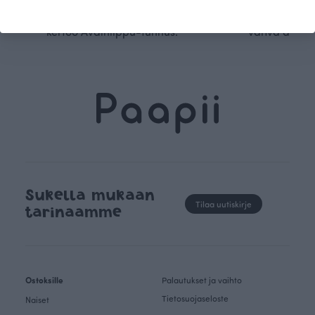
kaikki vaatteet Suomessa, josta
tunnistettavaa desig
kertoo Avainlippu-tunnus.
vahva arvop
Sukella mukaan
Tilaa uutiskirje
tarinaamme
Ostoksille
Palautukset ja vaihto
Tietosuojaseloste
Naiset