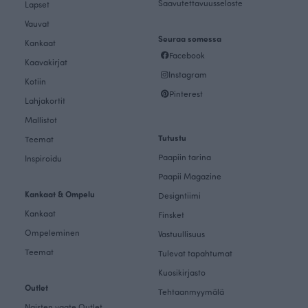
Saavutettavuusseloste
Lapset
Vauvat
Seuraa somessa
Kankaat
Facebook
Kaavakirjat
Instagram
Kotiin
Pinterest
Lahjakortit
Mallistot
Tutustu
Teemat
Paapiin tarina
Inspiroidu
Paapii Magazine
Kankaat & Ompelu
Designtiimi
Kankaat
Finsket
Ompeleminen
Vastuullisuus
Teemat
Tulevat tapahtumat
Kuosikirjasto
Outlet
Tehtaanmyymälä
Naisten vaate Outlet