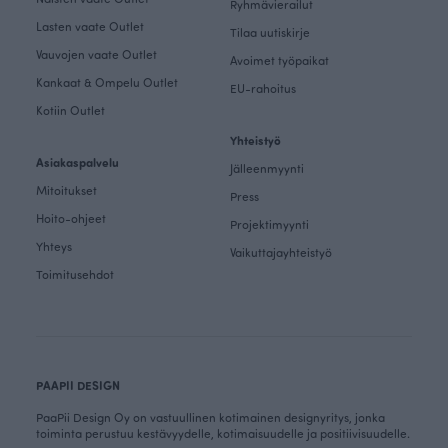
Ryhmävierailut
Lasten vaate Outlet
Tilaa uutiskirje
Vauvojen vaate Outlet
Avoimet työpaikat
Kankaat & Ompelu Outlet
EU-rahoitus
Kotiin Outlet
Yhteistyö
Asiakaspalvelu
Jälleenmyynti
Mitoitukset
Press
Hoito-ohjeet
Projektimyynti
Yhteys
Vaikuttajayhteistyö
Toimitusehdot
PAAPII DESIGN
PaaPii Design Oy on vastuullinen kotimainen designyritys, jonka
toiminta perustuu kestävyydelle, kotimaisuudelle ja positiivisuudelle.