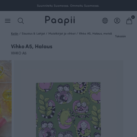
Suunniteltu Suomessa. Ommeltu Suomessa.
0
Kotiin
/
Sisustus & Lahjat
/
Muistikirjat ja vihkot
/
Vihko A5, Halaus, metsä
Takaisin
Vihko A5, Halaus
VIHKO A5