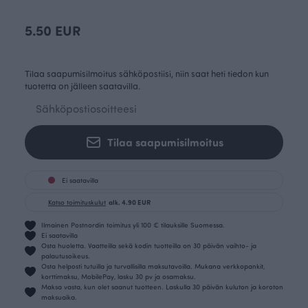
5.50 EUR
Tilaa saapumisilmoitus sähköpostiisi, niin saat heti tiedon kun
tuotetta on jälleen saatavilla.
Tilaa saapumisilmoitus
Ei saatavilla
Katso toimituskulut
alk. 4.90 EUR
Ilmainen Postnordin toimitus yli 100 € tilauksille Suomessa.
Ei saatavilla
Osta huoletta. Vaatteilla sekä kodin tuotteilla on 30 päivän vaihto- ja
palautusoikeus.
Osta helposti tutuilla ja turvallisilla maksutavoilla. Mukana verkkopankit,
korttimaksu, MobilePay, lasku 30 pv ja osamaksu.
Maksa vasta, kun olet saanut tuotteen. Laskulla 30 päivän kuluton ja koroton
maksuaika.