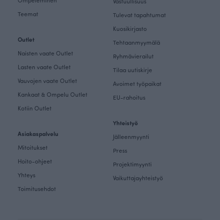
Ompeleminen
Vastuullisuus
Teemat
Tulevat tapahtumat
Kuosikirjasto
Outlet
Tehtaanmyymälä
Naisten vaate Outlet
Ryhmävierailut
Lasten vaate Outlet
Tilaa uutiskirje
Vauvojen vaate Outlet
Avoimet työpaikat
Kankaat & Ompelu Outlet
EU-rahoitus
Kotiin Outlet
Yhteistyö
Asiakaspalvelu
Jälleenmyynti
Mitoitukset
Press
Hoito-ohjeet
Projektimyynti
Yhteys
Vaikuttajayhteistyö
Toimitusehdot