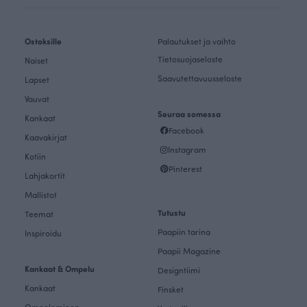
Ostoksille
Palautukset ja vaihto
Tietosuojaseloste
Naiset
Saavutettavuusseloste
Lapset
Vauvat
Seuraa somessa
Kankaat
Facebook
Kaavakirjat
Instagram
Kotiin
Pinterest
Lahjakortit
Mallistot
Tutustu
Teemat
Paapiin tarina
Inspiroidu
Paapii Magazine
Kankaat & Ompelu
Designtiimi
Kankaat
Finsket