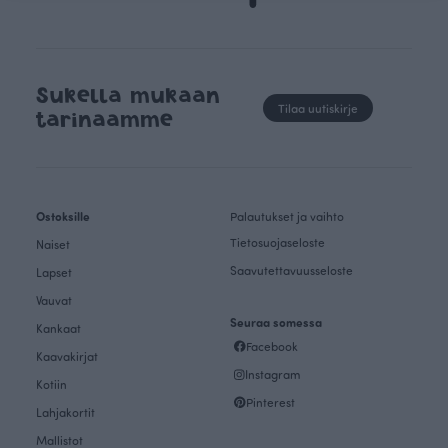
Sukella mukaan
Tilaa uutiskirje
tarinaamme
Ostoksille
Palautukset ja vaihto
Tietosuojaseloste
Naiset
Saavutettavuusseloste
Lapset
Vauvat
Seuraa somessa
Kankaat
Facebook
Kaavakirjat
Instagram
Kotiin
Pinterest
Lahjakortit
Mallistot