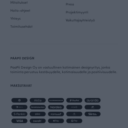
Mitoitukset
Press
Hoito-ohjeet
Projektimyynti
Yhteys
Vaikuttajayhteistyö
Toimitusehdot
PAAPII DESIGN
PaaPii Design Oy on vastuullinen kotimainen designyritys, jonka
toiminta perustuu kestävyydelle, kotimaisuudelle ja positiivisuudelle.
MAKSUTAVAT