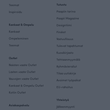
Tutustu
Teemat
Paapiin tarina
Inspiroidu
Paapii Magazine
Kankaat & Ompelu
Designtiimi
Kankaat
Finsket
Ompeleminen
Vastuullisuus
Teemat
Tulevat tapahtumat
Kuosikirjasto
Outlet
Tehtaanmyymälä
Naisten vaate Outlet
Ryhmävierailut
Lasten vaate Outlet
Tilaa uutiskirje
Vauvojen vaate Outlet
Avoimet työpaikat
Kankaat & Ompelu Outlet
EU-rahoitus
Kotiin Outlet
Yhteistyö
Asiakaspalvelu
Jälleenmyynti