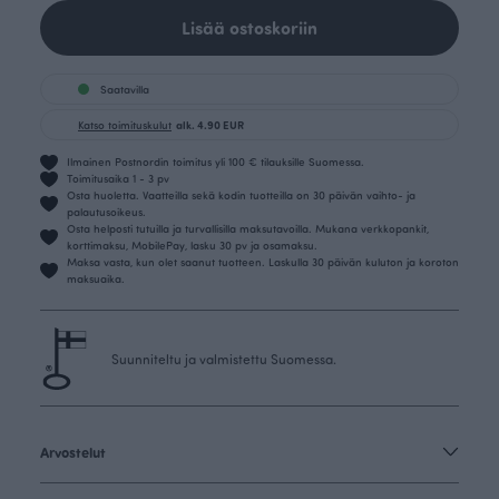
Lisää ostoskoriin
Saatavilla
Katso toimituskulut
alk. 4.90 EUR
Ilmainen Postnordin toimitus yli 100 € tilauksille Suomessa.
Toimitusaika 1 - 3 pv
Osta huoletta. Vaatteilla sekä kodin tuotteilla on 30 päivän vaihto- ja
palautusoikeus.
Osta helposti tutuilla ja turvallisilla maksutavoilla. Mukana verkkopankit,
korttimaksu, MobilePay, lasku 30 pv ja osamaksu.
Maksa vasta, kun olet saanut tuotteen. Laskulla 30 päivän kuluton ja koroton
maksuaika.
Suunniteltu ja valmistettu Suomessa.
Arvostelut