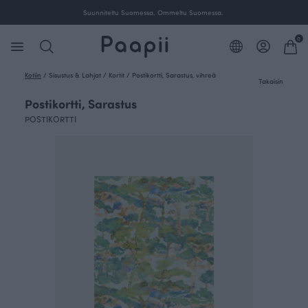
Suunniteltu Suomessa. Ommeltu Suomessa.
0
Kotiin
/
Sisustus & Lahjat
/
Kortit
/
Postikortti, Sarastus, vihreä
Takaisin
Postikortti, Sarastus
POSTIKORTTI