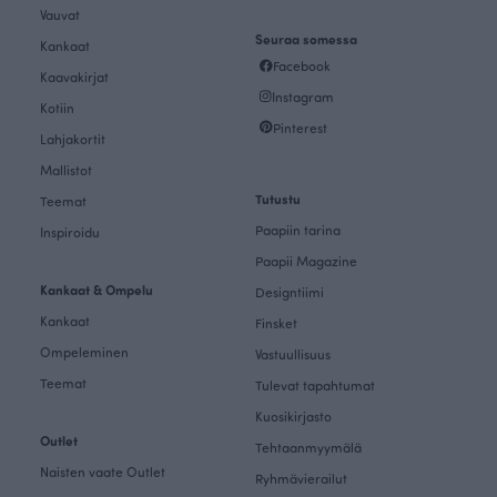
Vauvat
Seuraa somessa
Kankaat
Facebook
Kaavakirjat
Instagram
Kotiin
Pinterest
Lahjakortit
Mallistot
Tutustu
Teemat
Paapiin tarina
Inspiroidu
Paapii Magazine
Kankaat & Ompelu
Designtiimi
Kankaat
Finsket
Ompeleminen
Vastuullisuus
Teemat
Tulevat tapahtumat
Kuosikirjasto
Outlet
Tehtaanmyymälä
Naisten vaate Outlet
Ryhmävierailut