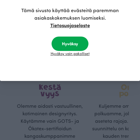
Tämä sivusto käyttää evästeitä paremman
asiakaskokemuksen luomiseksi.
Tietosuojaseloste
Hyväksy
Hyväksy vain pakolliset
Kestä
Oma
vyys
polk
Olemme aidosti vastuullinen,
Kuljemme omaa, v
kotimainen designyritys.
polkuamme, jolla lu
Käytämme vain GOTS- ja
aseteta rajoja. Mei
Ökotex-sertifioidun
suunnittelu on kaikk
kangaskumppanimme
kauden trendejä