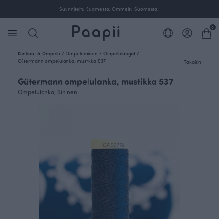
Suunniteltu Suomessa. Ommeltu Suomessa.
0
Kankaat & Ompelu
/
Ompeleminen
/
Ompelulangat
/
Gütermann ompelulanka, mustikka 537
Takaisin
Gütermann ompelulanka, mustikka 537
Ompelulanka, Sininen