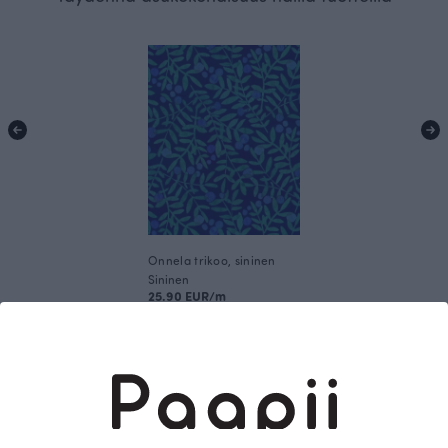
Onnela trikoo, sininen
Sininen
25.90 EUR/m
Tämä on Paapii