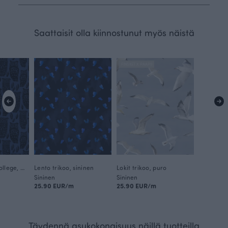
Saattaisit olla kiinnostunut myös näistä
FINSKET X PAAPII
Minerva joustocollege, mustikka - musta
Lento trikoo, sininen
Lokit trikoo, puro
Sininen
Sininen
25.90 EUR/m
25.90 EUR/m
Täydennä asukokonaisuus näillä tuotteilla