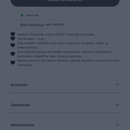
Saatavilla
Katso toimituskulut
alk. 4.90 EUR
Ilmainen Postnordin toimitus yli 100 € tilauksille Suomessa.
Toimitusaika 1 - 3 pv
Osta huoletta. Vaatteilla sekä kodin tuotteilla on 30 päivän vaihto- ja
palautusoikeus.
Osta helposti tutuilla ja turvallisilla maksutavoilla. Mukana verkkopankit,
korttimaksu, MobilePay, lasku 30 pv ja osamaksu.
Maksa vasta, kun olet saanut tuotteen. Laskulla 30 päivän kuluton ja koroton
maksuaika.
Arvostelut
Tuotetietoa
Valmistusmaa