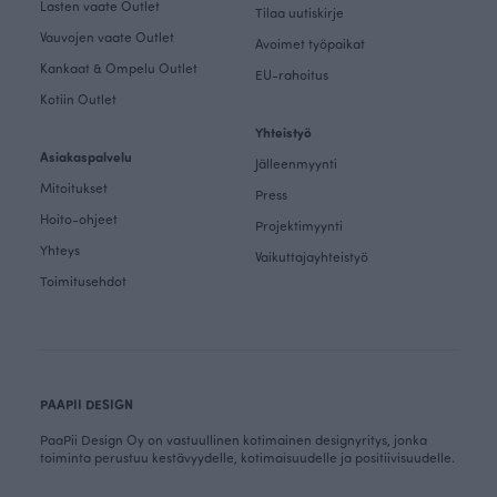
Lasten vaate Outlet
Tilaa uutiskirje
Vauvojen vaate Outlet
Avoimet työpaikat
Kankaat & Ompelu Outlet
EU-rahoitus
Kotiin Outlet
Yhteistyö
Asiakaspalvelu
Jälleenmyynti
Mitoitukset
Press
Hoito-ohjeet
Projektimyynti
Yhteys
Vaikuttajayhteistyö
Toimitusehdot
PAAPII DESIGN
PaaPii Design Oy on vastuullinen kotimainen designyritys, jonka
toiminta perustuu kestävyydelle, kotimaisuudelle ja positiivisuudelle.