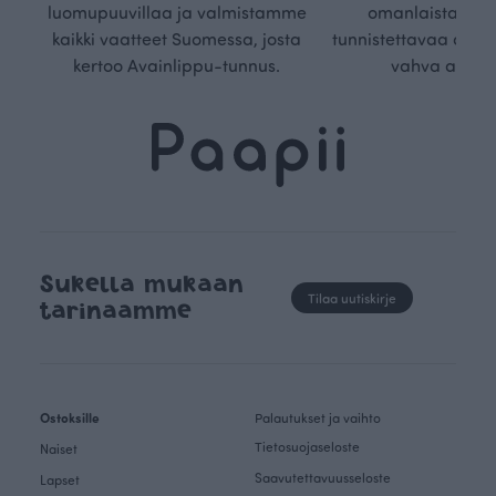
luomupuuvillaa ja valmistamme
omanlaista, aja
kaikki vaatteet Suomessa, josta
tunnistettavaa desig
kertoo Avainlippu-tunnus.
vahva arvop
Sukella mukaan
Tilaa uutiskirje
tarinaamme
Ostoksille
Palautukset ja vaihto
Tietosuojaseloste
Naiset
Saavutettavuusseloste
Lapset