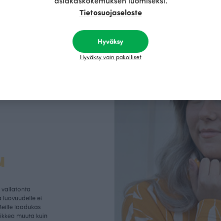
asiakaskokemuksen luomiseksi.
Tietosuojaseloste
Hyväksy
Hyväksy vain pakolliset
u
vallatonta
 luovuudelle ei
Meille laadukas
aikkea muuta kuin