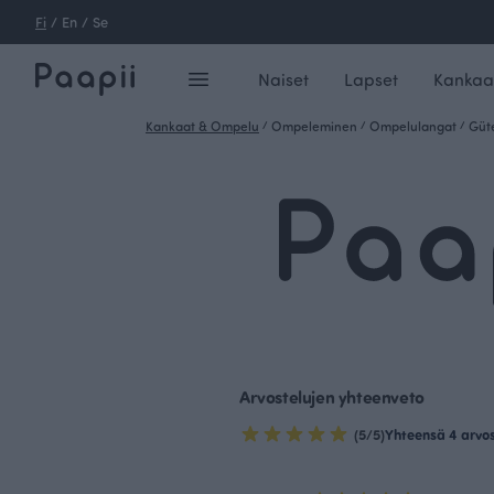
Fi
/
En
/
Se
Naiset
Lapset
Kankaa
Kankaat & Ompelu
/
Ompeleminen
/
Ompelulangat
/
Güt
Arvostelujen yhteenveto
(5/5)
Yhteensä 4 arvo