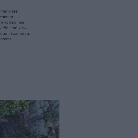
 merkitsee
otannon
me kotimainen
rkeää, että kaikki
etaan Suomessa,
samme.