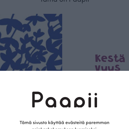
Kestä
vyys
Olemme aidosti vastu
kotimainen designyr
vain GOTS- ja Ökotex
kangaskumppanim
luomupuuvillaa ja 
kaikki vaatteet Suom
kertoo Avainlippu-tu
Tämä sivusto käyttää evästeitä paremman