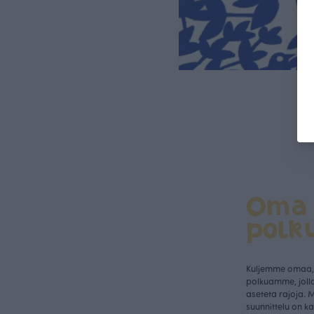
Oma
polk
Kuljemme omaa, 
polkuamme, jolla
aseteta rajoja. 
suunnittelu on k