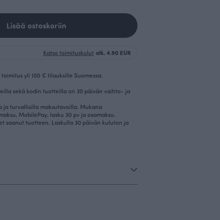
Lisää ostoskoriin
Katso toimituskulut
alk. 4.90 EUR
toimitus yli 100 € tilauksille Suomessa.
eilla sekä kodin tuotteilla on 30 päivän vaihto- ja
la ja turvallisilla maksutavoilla. Mukana
imaksu, MobilePay, lasku 30 pv ja osamaksu.
et saanut tuotteen. Laskulla 30 päivän kuluton ja