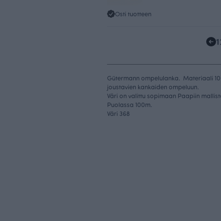
Osti tuotteen
1
Gütermann ompelulanka. Materiaali 100
joustavien kankaiden ompeluun.
Väri on valittu sopimaan Paapiin mallis
Puolassa 100m.
Väri 368