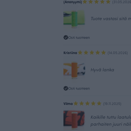
(Anonyymi)
(31.05.2026
Tuote vastasi sitä m
Osti tuotteen
Kristiina
(14.05.2026)
Hyvä lanka
Osti tuotteen
Vilma
(19.11.2025)
Kaikille tuttu laat
parhaiten juuri näil