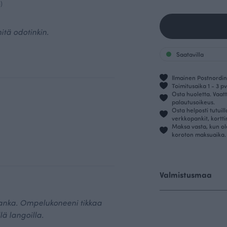
)
itä odotinkin.
Saatavilla
Ilmainen Postnordin 
Toimitusaika 1 - 3 pv
Osta huoletta. Vaatt
palautusoikeus.
Osta helposti tutuil
verkkopankit, kortt
Maksa vasta, kun ol
koroton maksuaika.
Valmistusmaa
ulanka. Ompelukoneeni tikkaa
lä langoilla.