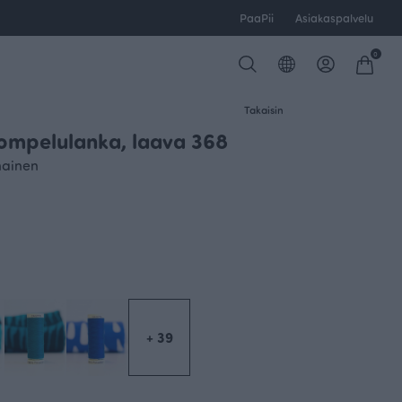
PaaPii
Asiakaspalvelu
0
Takaisin
ompelulanka, laava 368
nainen
+ 39