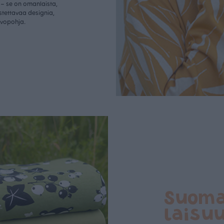
– se on omanlaista,
istettavaa designia,
rvopohja.
Suom
laisu