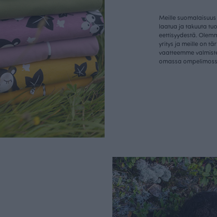
Meille suomalaisuus
laatua ja takuuta tu
eettisyydestä. Olem
yritys ja meille on tä
vaatteemme valmist
omassa ompelimos