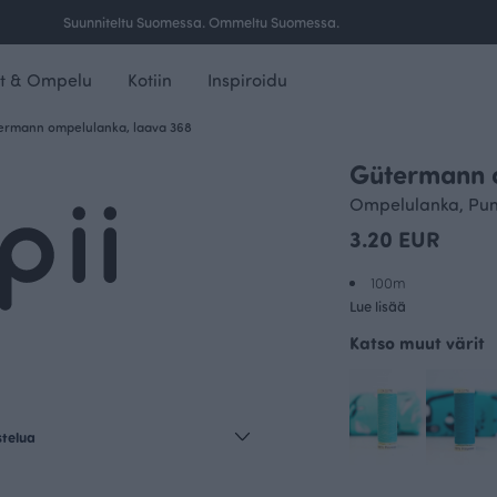
Ilmainen toimitus yli 100 € tilauksille Suomessa.
t & Ompelu
Kotiin
Inspiroidu
ermann ompelulanka, laava 368
Gütermann 
Ompelulanka, Pu
3.20 EUR
100m
Lue lisää
Katso muut värit
stelua