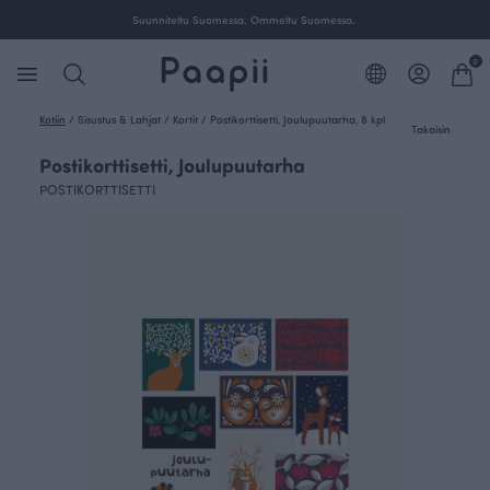
Suunniteltu Suomessa. Ommeltu Suomessa.
0
Kotiin
/
Sisustus & Lahjat
/
Kortit
/
Postikorttisetti, Joulupuutarha, 8 kpl
Takaisin
Postikorttisetti, Joulupuutarha
POSTIKORTTISETTI