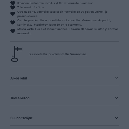
Ilmainen Postnordin toimitus yli 100 € tilauksille Suomessa.
Toimitusaika 1 - 3 pv
Osta huoletta. Vaatteilla sekä kodin tuotteilla on 30 päivän vaihto- ja
palautusoikeus.
Osta helposti tutuilla ja turvallisilla maksutavoilla. Mukana verkkopankit,
korttimaksu, MobilePay, lasku 30 pv ja osamaksu.
Maksa vasta, kun olet saanut tuotteen. Laskulla 30 päivän kuluton ja koroton
maksuaika.
Suunniteltu ja valmistettu Suomessa.
Arvostelut
Tuotetietoa
Suunnittelijat