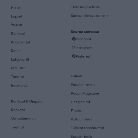
Tietosuojaseloste
Naiset
Saavutettavuusseloste
Lapset
Vauvat
Seuraa somessa
Kankaat
Facebook
Kaavakirjat
Instagram
Kotiin
Pinterest
Lahjakortit
Mallistot
Tutustu
Teemat
Paapiin tarina
Inspiroidu
Paapii Magazine
Kankaat & Ompelu
Designtiimi
Kankaat
Finsket
Ompeleminen
Vastuullisuus
Teemat
Tulevat tapahtumat
Kuosikirjasto