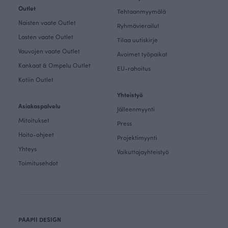
Outlet
Tehtaanmyymälä
Naisten vaate Outlet
Ryhmävierailut
Lasten vaate Outlet
Tilaa uutiskirje
Vauvojen vaate Outlet
Avoimet työpaikat
Kankaat & Ompelu Outlet
EU-rahoitus
Kotiin Outlet
Yhteistyö
Asiakaspalvelu
Jälleenmyynti
Mitoitukset
Press
Hoito-ohjeet
Projektimyynti
Yhteys
Vaikuttajayhteistyö
Toimitusehdot
PAAPII DESIGN