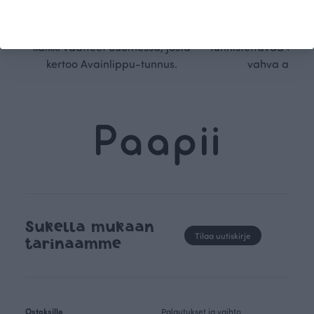
kangaskumppanimme
kauden trendejä
luomupuuvillaa ja valmistamme
omanlaista, aja
kaikki vaatteet Suomessa, josta
tunnistettavaa desig
kertoo Avainlippu-tunnus.
vahva arvop
Sukella mukaan
Tilaa uutiskirje
tarinaamme
Ostoksille
Palautukset ja vaihto