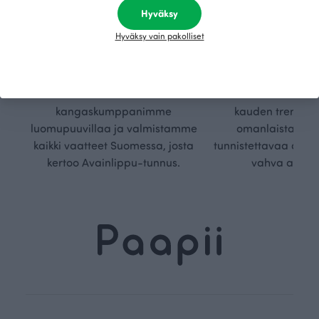
Kestä
Oma
vyys
polk
Hyväksy
Hyväksy vain pakolliset
Olemme aidosti vastuullinen,
Kuljemme omaa, v
kotimainen designyritys.
polkuamme, jolla lu
Käytämme vain GOTS- ja
aseteta rajoja. Mei
Ökotex-sertifioidun
suunnittelu on kaikk
kangaskumppanimme
kauden trendejä
luomupuuvillaa ja valmistamme
omanlaista, aja
kaikki vaatteet Suomessa, josta
tunnistettavaa desig
kertoo Avainlippu-tunnus.
vahva arvop