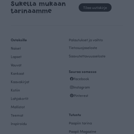
Sukella mukaan
Tilaa uutiskirje
tarinaamme
Ostoksille
Palautukset ja vaihto
Tietosuojaseloste
Naiset
Saavutettavuusseloste
Lapset
Vauvat
Seuraa somessa
Kankaat
Facebook
Kaavakirjat
Instagram
Kotiin
Pinterest
Lahjakortit
Mallistot
Tutustu
Teemat
Paapiin tarina
Inspiroidu
Paapii Magazine