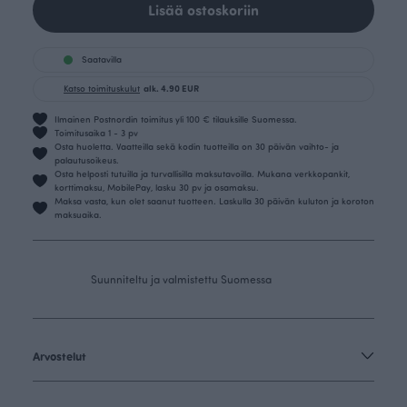
Lisää ostoskoriin
Saatavilla
Katso toimituskulut
alk. 4.90 EUR
Ilmainen Postnordin toimitus yli 100 € tilauksille Suomessa.
Toimitusaika 1 - 3 pv
Osta huoletta. Vaatteilla sekä kodin tuotteilla on 30 päivän vaihto- ja
palautusoikeus.
Osta helposti tutuilla ja turvallisilla maksutavoilla. Mukana verkkopankit,
korttimaksu, MobilePay, lasku 30 pv ja osamaksu.
Maksa vasta, kun olet saanut tuotteen. Laskulla 30 päivän kuluton ja koroton
maksuaika.
Suunniteltu ja valmistettu Suomessa
Arvostelut