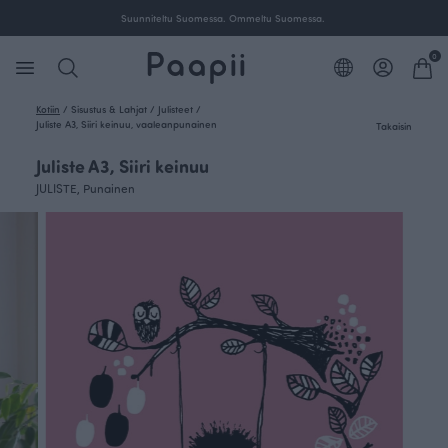
Suunniteltu Suomessa. Ommeltu Suomessa.
0
Kotiin
/
Sisustus & Lahjat
/
Julisteet
/
Juliste A3, Siiri keinuu, vaaleanpunainen
Takaisin
Juliste A3, Siiri keinuu
JULISTE, Punainen