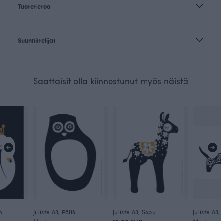
Tuotetietoa
Suunnittelijat
Saattaisit olla kiinnostunut myös näistä
n
Juliste A3, Pöllö
Juliste A3, Sopu
Juliste A3
Musta
Musta