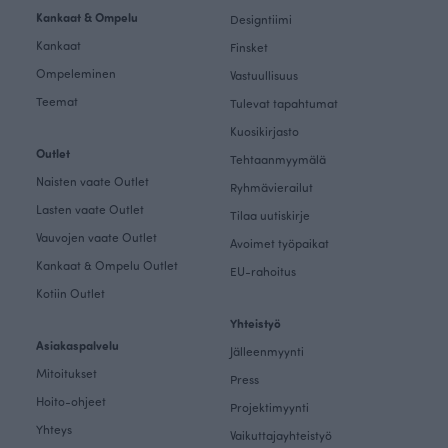
Kankaat & Ompelu
Designtiimi
Kankaat
Finsket
Ompeleminen
Vastuullisuus
Teemat
Tulevat tapahtumat
Kuosikirjasto
Outlet
Tehtaanmyymälä
Naisten vaate Outlet
Ryhmävierailut
Lasten vaate Outlet
Tilaa uutiskirje
Vauvojen vaate Outlet
Avoimet työpaikat
Kankaat & Ompelu Outlet
EU-rahoitus
Kotiin Outlet
Yhteistyö
Asiakaspalvelu
Jälleenmyynti
Mitoitukset
Press
Hoito-ohjeet
Projektimyynti
Yhteys
Vaikuttajayhteistyö