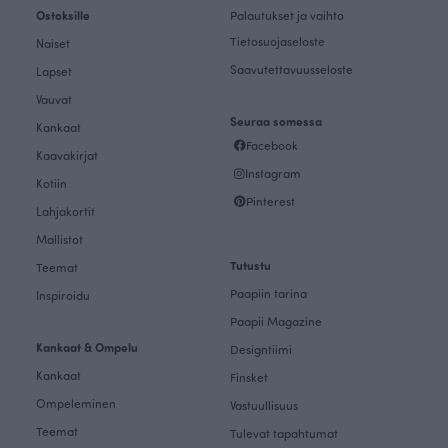
Ostoksille
Palautukset ja vaihto
Tietosuojaseloste
Naiset
Saavutettavuusseloste
Lapset
Vauvat
Seuraa somessa
Kankaat
Facebook
Kaavakirjat
Instagram
Kotiin
Pinterest
Lahjakortit
Mallistot
Tutustu
Teemat
Paapiin tarina
Inspiroidu
Paapii Magazine
Kankaat & Ompelu
Designtiimi
Kankaat
Finsket
Ompeleminen
Vastuullisuus
Teemat
Tulevat tapahtumat