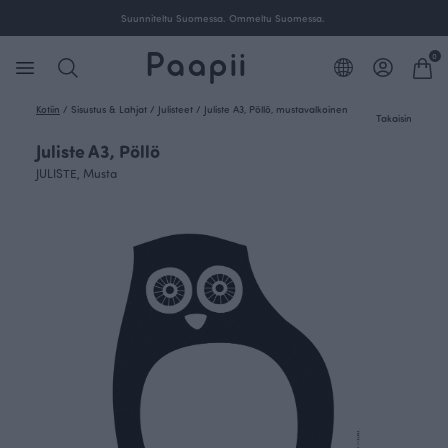
Suunniteltu Suomessa. Ommeltu Suomessa.
0
Kotiin
/
Sisustus & Lahjat
/
Julisteet
/
Juliste A3, Pöllö, mustavalkoinen
Takaisin
Juliste A3, Pöllö
JULISTE, Musta