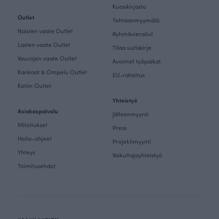
Kuosikirjasto
Outlet
Tehtaanmyymälä
Naisten vaate Outlet
Ryhmävierailut
Lasten vaate Outlet
Tilaa uutiskirje
Vauvojen vaate Outlet
Avoimet työpaikat
Kankaat & Ompelu Outlet
EU-rahoitus
Kotiin Outlet
Yhteistyö
Asiakaspalvelu
Jälleenmyynti
Mitoitukset
Press
Hoito-ohjeet
Projektimyynti
Yhteys
Vaikuttajayhteistyö
Toimitusehdot