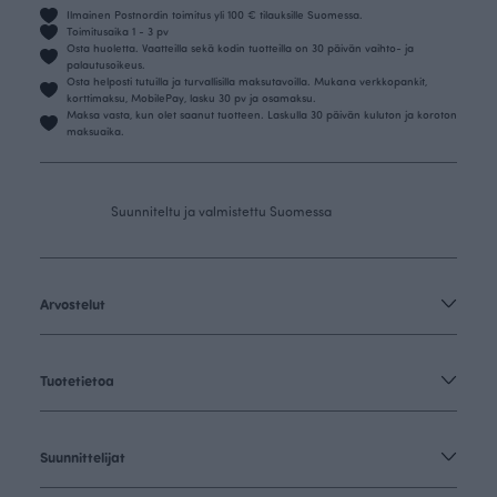
Ilmainen Postnordin toimitus yli 100 € tilauksille Suomessa.
Toimitusaika 1 - 3 pv
Osta huoletta. Vaatteilla sekä kodin tuotteilla on 30 päivän vaihto- ja
palautusoikeus.
Osta helposti tutuilla ja turvallisilla maksutavoilla. Mukana verkkopankit,
korttimaksu, MobilePay, lasku 30 pv ja osamaksu.
Maksa vasta, kun olet saanut tuotteen. Laskulla 30 päivän kuluton ja koroton
maksuaika.
Suunniteltu ja valmistettu Suomessa
Arvostelut
Tuotetietoa
Suunnittelijat