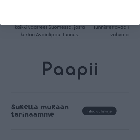
Ökotex-sertifioidun
suunnittelu on kaikk
kangaskumppanimme
kauden trendejä
luomupuuvillaa ja valmistamme
omanlaista, aja
kaikki vaatteet Suomessa, josta
tunnistettavaa desig
kertoo Avainlippu-tunnus.
vahva arvop
Sukella mukaan
Tilaa uutiskirje
tarinaamme