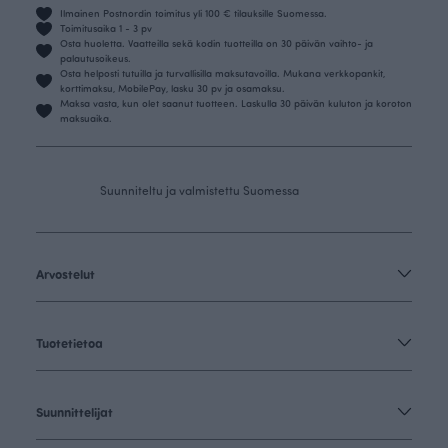
Ilmainen Postnordin toimitus yli 100 € tilauksille Suomessa.
Toimitusaika 1 - 3 pv
Osta huoletta. Vaatteilla sekä kodin tuotteilla on 30 päivän vaihto- ja
palautusoikeus.
Osta helposti tutuilla ja turvallisilla maksutavoilla. Mukana verkkopankit,
korttimaksu, MobilePay, lasku 30 pv ja osamaksu.
Maksa vasta, kun olet saanut tuotteen. Laskulla 30 päivän kuluton ja koroton
maksuaika.
Suunniteltu ja valmistettu Suomessa
Arvostelut
Tuotetietoa
Suunnittelijat