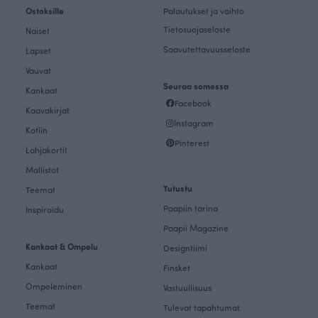
Ostoksille
Palautukset ja vaihto
Tietosuojaseloste
Naiset
Saavutettavuusseloste
Lapset
Vauvat
Seuraa somessa
Kankaat
Facebook
Kaavakirjat
Instagram
Kotiin
Pinterest
Lahjakortit
Mallistot
Tutustu
Teemat
Paapiin tarina
Inspiroidu
Paapii Magazine
Kankaat & Ompelu
Designtiimi
Kankaat
Finsket
Ompeleminen
Vastuullisuus
Teemat
Tulevat tapahtumat