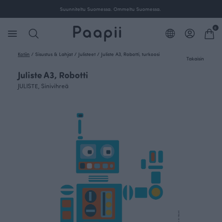
Suunniteltu Suomessa. Ommeltu Suomessa.
0
Kotiin
/
Sisustus & Lahjat
/
Julisteet
/
Juliste A3, Robotti, turkoosi
Takaisin
Juliste A3, Robotti
JULISTE, Sinivihreä