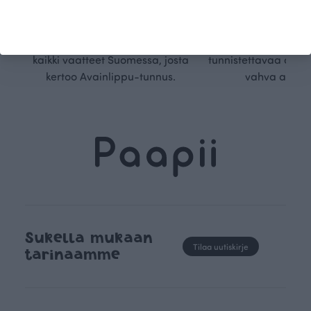
Ökotex-sertifioidun
suunnittelu on kaikk
kangaskumppanimme
kauden trendejä
luomupuuvillaa ja valmistamme
omanlaista, aja
kaikki vaatteet Suomessa, josta
tunnistettavaa desig
kertoo Avainlippu-tunnus.
vahva arvop
Sukella mukaan
Tilaa uutiskirje
tarinaamme