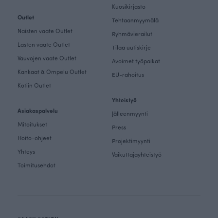
Kuosikirjasto
Outlet
Tehtaanmyymälä
Naisten vaate Outlet
Ryhmävierailut
Lasten vaate Outlet
Tilaa uutiskirje
Vauvojen vaate Outlet
Avoimet työpaikat
Kankaat & Ompelu Outlet
EU-rahoitus
Kotiin Outlet
Yhteistyö
Asiakaspalvelu
Jälleenmyynti
Mitoitukset
Press
Hoito-ohjeet
Projektimyynti
Yhteys
Vaikuttajayhteistyö
Toimitusehdot