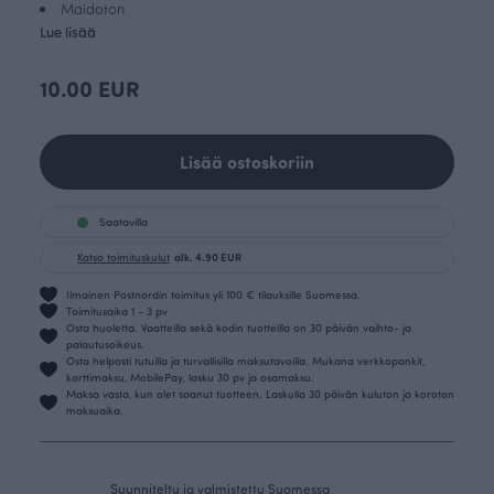
Maidoton
Lue lisää
10.00 EUR
Lisää ostoskoriin
Saatavilla
Katso toimituskulut
alk. 4.90 EUR
Ilmainen Postnordin toimitus yli 100 € tilauksille Suomessa.
Toimitusaika 1 - 3 pv
Osta huoletta. Vaatteilla sekä kodin tuotteilla on 30 päivän vaihto- ja
palautusoikeus.
Osta helposti tutuilla ja turvallisilla maksutavoilla. Mukana verkkopankit,
korttimaksu, MobilePay, lasku 30 pv ja osamaksu.
Maksa vasta, kun olet saanut tuotteen. Laskulla 30 päivän kuluton ja koroton
maksuaika.
Suunniteltu ja valmistettu Suomessa