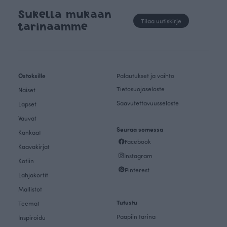
Sukella mukaan
Tilaa uutiskirje
tarinaamme
Ostoksille
Palautukset ja vaihto
Tietosuojaseloste
Naiset
Saavutettavuusseloste
Lapset
Vauvat
Seuraa somessa
Kankaat
Facebook
Kaavakirjat
Instagram
Kotiin
Pinterest
Lahjakortit
Mallistot
Tutustu
Teemat
Paapiin tarina
Inspiroidu