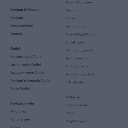
Paapii Magazine
Kankaat & Ompelu
Designtiimi
Kankaat
Finsket
Ompeleminen
Vastuullisuus
Teemat
Tulevat tapahtumat
Kuosikirjasto
Outlet
Tehtaanmyymälä
Naisten vaate Outlet
Ryhmävierailut
Lasten vaate Outlet
Tilaa uutiskirje
Vauvojen vaate Outlet
Avoimet työpaikat
Kankaat & Ompelu Outlet
EU-rahoitus
Kotiin Outlet
Yhteistyö
Asiakaspalvelu
Jälleenmyynti
Mitoitukset
Press
Hoito-ohjeet
Projektimyynti
Yhteys