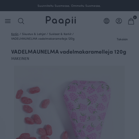
Suunniteltu Suomessa. Ommeltu Suomessa.
0
Kotiin
/
Sisustus & Lahjat
/
Suklaat & Karkit
/
VADELMAUNELMA vadelmakaramelleja 120g
Takaisin
VADELMAUNELMA vadelmakaramelleja 120g
MAKEINEN