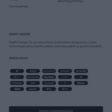
Vaikuttajayhteistyö
Toimitusehdot
PAAPII DESIGN
PaaPii Design Oy on vastuullinen kotimainen designyritys, jonka
toiminta perustuu kestävyydelle, kotimaisuudelle ja positiivisuudelle.
MAKSUTAVAT
Muuta evästeasetuksia