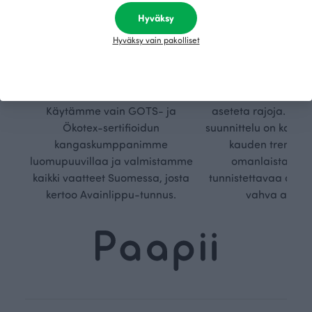
Hyväksy
Kestä
Oma
Hyväksy vain pakolliset
vyys
polk
Olemme aidosti vastuullinen,
Kuljemme omaa, v
kotimainen designyritys.
polkuamme, jolla lu
Käytämme vain GOTS- ja
aseteta rajoja. Mei
Ökotex-sertifioidun
suunnittelu on kaikk
kangaskumppanimme
kauden trendejä
luomupuuvillaa ja valmistamme
omanlaista, aja
kaikki vaatteet Suomessa, josta
tunnistettavaa desig
kertoo Avainlippu-tunnus.
vahva arvop