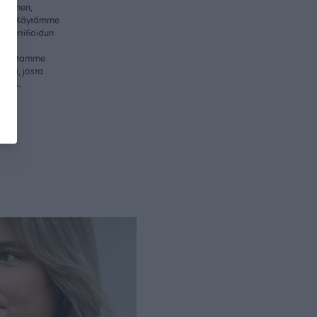
ullinen,
itys. Käytämme
-sertifioidun
me
valmistamme
essa, josta
nnus.