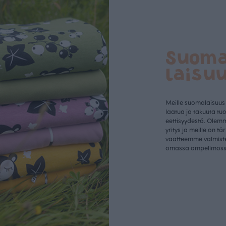
Suom
laisu
Meille suomalaisuus
laatua ja takuuta tu
eettisyydestä. Olem
yritys ja meille on tä
vaatteemme valmist
omassa ompelimos