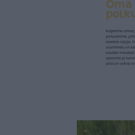
Oma
polk
Kuljemme omaa, 
polkuamme, jolla
aseteta rajoja. 
suunnittelu on k
kauden trendejä 
ajatonta ja tunn
jolla on vahva a