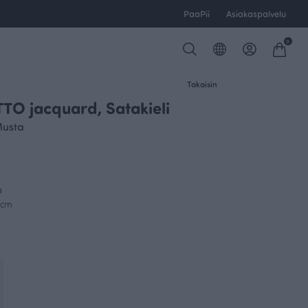
PaaPii
Asiakaspalvelu
0
Takaisin
O jacquard, Satakieli
usta
a
0cm