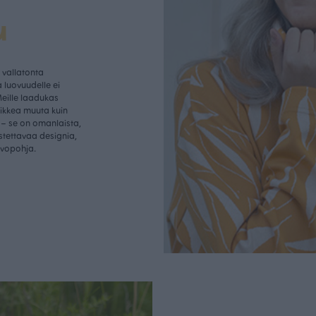
u
vallatonta
 luovuudelle ei
Meille laadukas
aikkea muuta kuin
– se on omanlaista,
istettavaa designia,
rvopohja.