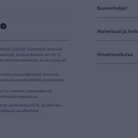
Suunnittelijat
1
Materiaali ja hoit
takieli-kuosilla. Suomessa ommeltu
Ilmastovaikutus
dneulosta. Jacquardneulos on 100 %
a neulontatekniikkaa. Kuvio syntyy eri
tomalla jacquardpeitolla! Kietoudu
ssasi kotona tai mökillä. Kotimainen
.
 se on ommeltu rakkaudella ja
elimossa Kokkolassa.
a on valmistettu GOTS- ja Öko tex -
uullisuus-sivultamme
.