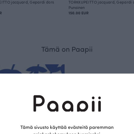
ITTO jacquard, Gepardi dots
TORKKUPEITTO jacquard, Gepardi 
Punainen
R
150.00 EUR
Tämä on Paapii
Kestä
vyys
Tämä sivusto käyttää evästeitä paremman