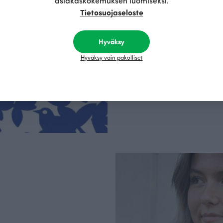
asiakaskokemuksen luomiseksi.
Olemme aidosti vastu
Tietosuojaseloste
kotimainen designyr
vain GOTS- ja Ökotex
kangaskumppanim
luomupuuvillaa ja 
Hyväksy
kaikki vaatteet Suom
Hyväksy vain pakolliset
kertoo Avainlippu-tu