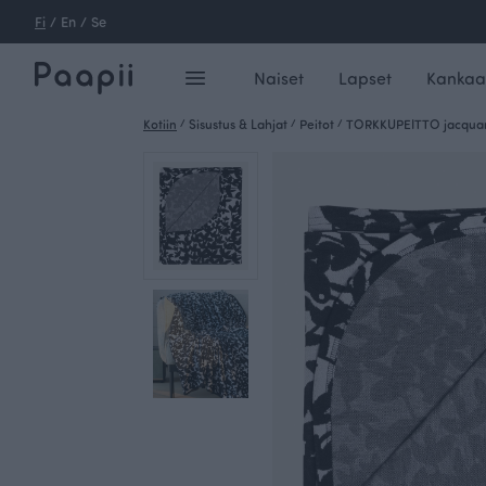
Fi
/
En
/
Se
Naiset
Lapset
Kankaa
Kotiin
/
Sisustus & Lahjat
/
Peitot
/
TORKKUPEITTO jacquard