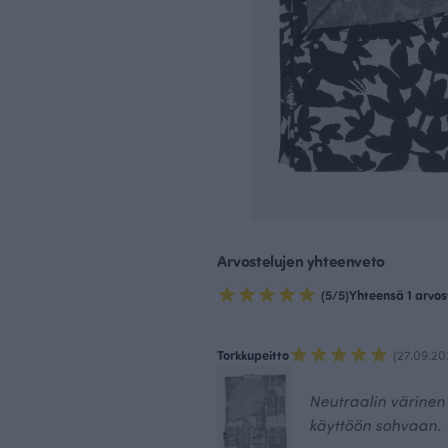
Arvostelujen yhteenveto
(5/5)
Yhteensä 1 arvos
Torkkupeitto
(27.09.20
Neutraalin värinen t
käyttöön sohvaan.