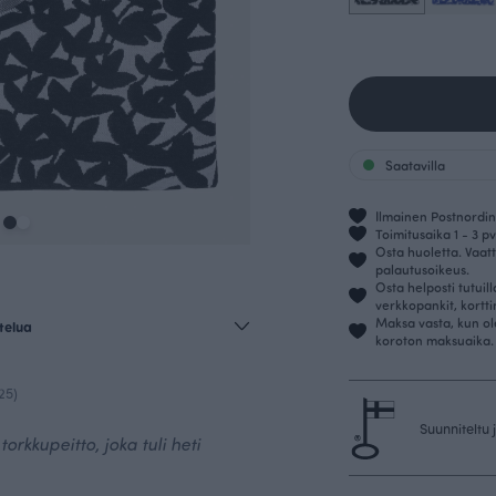
Saatavilla
Ilmainen Postnordin 
Toimitusaika 1 - 3 pv
Osta huoletta. Vaatt
palautusoikeus.
Osta helposti tutuil
verkkopankit, kortt
Maksa vasta, kun ol
telua
koroton maksuaika.
25)
Suunniteltu
orkkupeitto, joka tuli heti