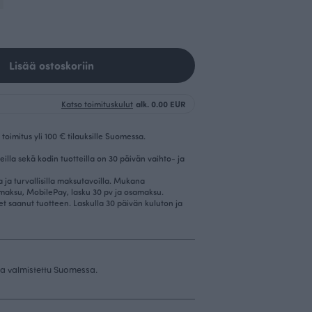
Lisää ostoskoriin
Katso toimituskulut
alk. 0.00 EUR
toimitus yli 100 € tilauksille Suomessa.
eilla sekä kodin tuotteilla on 30 päivän vaihto- ja
la ja turvallisilla maksutavoilla. Mukana
imaksu, MobilePay, lasku 30 pv ja osamaksu.
et saanut tuotteen. Laskulla 30 päivän kuluton ja
 ja valmistettu Suomessa.