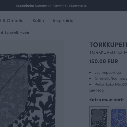
Ilmainen toimitus yli 100 € tilauksille Suomessa.
t & Ompelu
Kotiin
Inspiroidu
, Satakieli, musta
TORKKUPEITT
TORKKUPEITTO, M
150.00 EUR
Luomupuuvillaa
Ommeltu Suomess
Peiton koko 145x18
Lue lisää
Katso muut värit