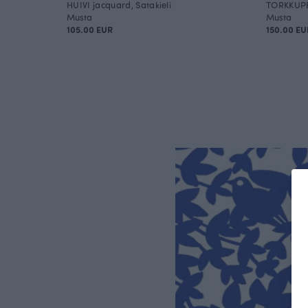
HUIVI jacquard, Satakieli
TORKKUPE
Musta
Musta
105.00 EUR
150.00 EU