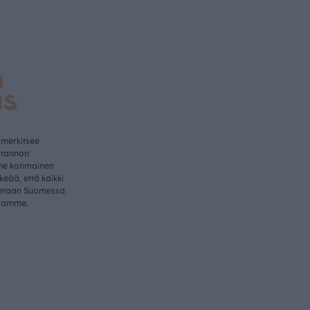
a
us
 merkitsee
otannon
me kotimainen
rkeää, että kaikki
etaan Suomessa,
samme.