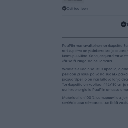
Osti tuotteen
PaaPiin mustavalkoinen torkkupeitto Sa
torkkupeitto on yksinkertaista jacquar
luomupuuvillaa. Sana jacquard tarkoitta
värisistä langoista neulomalla.
Viimeistele kodin sisustus upealla, ajat
peittoon ja nauti päivästä suosikkipaika
jacquardpeitto on ihastuttava lahjaidea
Torkkupeitto on kooltaan 145x180 cm ja
aurinkoenergialla PaaPiin omassa omp
Materiaali on 100 % luomupuuvillaa, jok
vast
sertifioidussa tehtaassa. Lue lisää