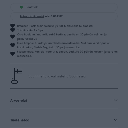
Saatavilla
Katso toimituskulut
alk. 0.00 EUR
Ilmainen Postnordin toimitus yli 100 € tilauksille Suomessa.
Toimitusaika 1 - 3 pv
Osta huoletta. Vaatteilla sekä kodin tuotteilla on 30 päivän vaihto- ja
palautusoikeus.
Osta helposti tutuilla ja turvallisilla maksutavoilla. Mukana verkkopankit,
korttimaksu, MobilePay, lasku 30 pv ja osamaksu.
Maksa vasta, kun olet saanut tuotteen. Laskulla 30 päivän kuluton ja koroton
maksuaika.
Suunniteltu ja valmistettu Suomessa.
Arvostelut
Tuotetietoa