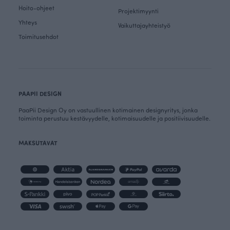
Hoito-ohjeet
Projektimyynti
Yhteys
Vaikuttajayhteistyö
Toimitusehdot
PAAPII DESIGN
PaaPii Design Oy on vastuullinen kotimainen designyritys, jonka
toiminta perustuu kestävyydelle, kotimaisuudelle ja positiivisuudelle.
MAKSUTAVAT