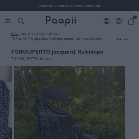
Ilmainen toimitus yli 100 € tilauksille Suomessa.
0
Kotiin
/
Sisustus & Lahjat
/
Peitot
/
TORKKUPEITTO jacquard, Rukinlapa, musta - luonnonvalkoinen
Takaisin
TORKKUPEITTO jacquard, Rukinlapa
TORKKUPEITTO, Musta