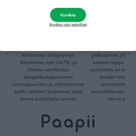
Hyväksy
Hyväksy vain pakolliset
Kestä
Oma
vyys
polk
Olemme aidosti vastuullinen,
Kuljemme omaa, v
kotimainen designyritys.
polkuamme, jolla lu
Käytämme vain GOTS- ja
aseteta rajoja. Mei
Ökotex-sertifioidun
suunnittelu on kaikk
kangaskumppanimme
kauden trendejä
luomupuuvillaa ja valmistamme
omanlaista, aja
kaikki vaatteet Suomessa, josta
tunnistettavaa desig
kertoo Avainlippu-tunnus.
vahva arvop