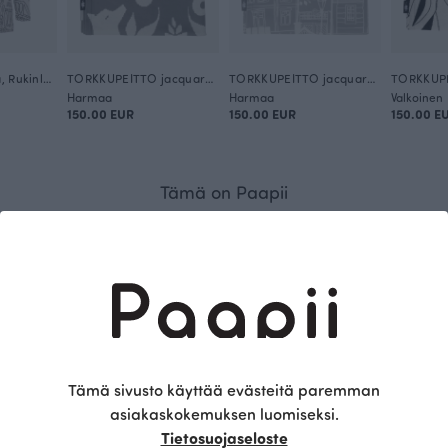
PALO neulepaita, Rukinlapa
TORKKUPEITTO jacquard, Pohjolan portti
TORKKUPEITTO jacquard, Vanhakaupunki
Harmaa
Harmaa
Valkoinen
150.00 EUR
150.00 EUR
150.00 E
Tämä on Paapii
Tämä sivusto käyttää evästeitä paremman
asiakaskokemuksen luomiseksi.
Tietosuojaseloste