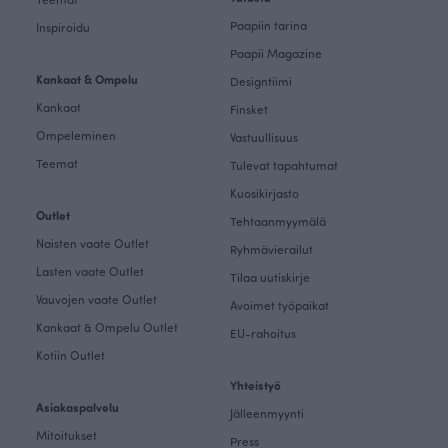
Paapiin tarina
Inspiroidu
Paapii Magazine
Kankaat & Ompelu
Designtiimi
Kankaat
Finsket
Ompeleminen
Vastuullisuus
Teemat
Tulevat tapahtumat
Kuosikirjasto
Outlet
Tehtaanmyymälä
Naisten vaate Outlet
Ryhmävierailut
Lasten vaate Outlet
Tilaa uutiskirje
Vauvojen vaate Outlet
Avoimet työpaikat
Kankaat & Ompelu Outlet
EU-rahoitus
Kotiin Outlet
Yhteistyö
Asiakaspalvelu
Jälleenmyynti
Mitoitukset
Press