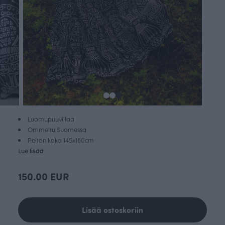
Luomupuuvillaa
Ommeltu Suomessa
Peiton koko 145x180cm
Lue lisää
150.00 EUR
Lisää ostoskoriin