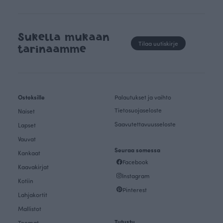
Sukella mukaan
Tilaa uutiskirje
tarinaamme
Ostoksille
Palautukset ja vaihto
Tietosuojaseloste
Naiset
Saavutettavuusseloste
Lapset
Vauvat
Seuraa somessa
Kankaat
Facebook
Kaavakirjat
Instagram
Kotiin
Pinterest
Lahjakortit
Mallistot
Tutustu
Teemat