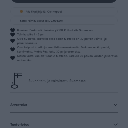
Alle 5kpl jäljellä. Ole nopea!
Katso toimituskulut
alk. 0.00 EUR
Ilmainen Postnordin toimitus yli 100 € tilauksille Suomessa.
Toimitusaika 1 - 3 pv
Osta huoletta. Vaatteilla sekä kodin tuotteilla on 30 päivän vaihto- ja
palautusoikeus.
Osta helposti tutuilla ja turvallisilla maksutavoilla. Mukana verkkopankit,
korttimaksu, MobilePay, lasku 30 pv ja osamaksu.
Maksa vasta, kun olet saanut tuotteen. Laskulla 30 päivän kuluton ja koroton
maksuaika.
Suunniteltu ja valmistettu Suomessa.
Arvostelut
Tuotetietoa