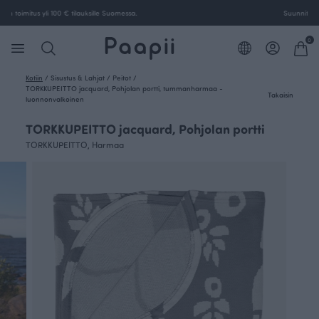
Ilmainen toimitus yli 100 € tilauksille Suomessa.
0
Kotiin
/
Sisustus & Lahjat
/
Peitot
/
TORKKUPEITTO jacquard, Pohjolan portti, tummanharmaa -
Takaisin
luonnonvalkoinen
TORKKUPEITTO jacquard, Pohjolan portti
TORKKUPEITTO, Harmaa