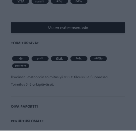
Muuta evästeasetuksia
TOIMITUSTAVAT
Ilmainen Postnordin toimitus yli 100 € tilauksille Suomessa.
Toimitus 3-5 arkipäivässä.
OIVA RAPORTTI
PERUUTUSLOMAKE