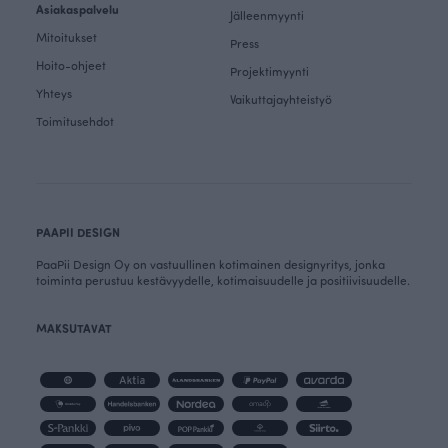
Asiakaspalvelu
Jälleenmyynti
Mitoitukset
Press
Hoito-ohjeet
Projektimyynti
Yhteys
Vaikuttajayhteistyö
Toimitusehdot
PAAPII DESIGN
PaaPii Design Oy on vastuullinen kotimainen designyritys, jonka
toiminta perustuu kestävyydelle, kotimaisuudelle ja positiivisuudelle.
MAKSUTAVAT