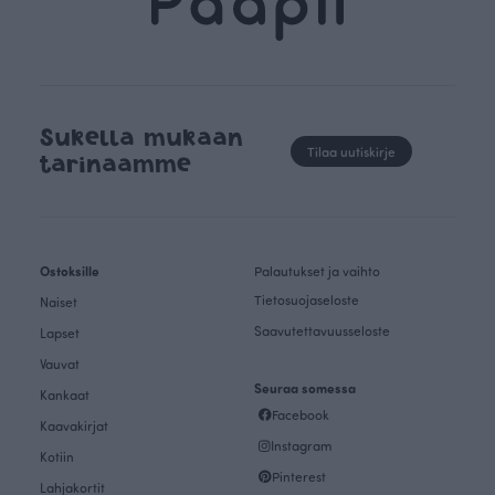
Sukella mukaan
Tilaa uutiskirje
tarinaamme
Ostoksille
Palautukset ja vaihto
Tietosuojaseloste
Naiset
Saavutettavuusseloste
Lapset
Vauvat
Seuraa somessa
Kankaat
Facebook
Kaavakirjat
Instagram
Kotiin
Pinterest
Lahjakortit