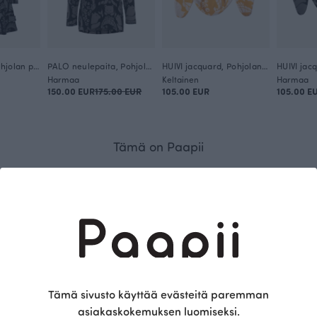
SUMU tunika, Pohjolan portti
PALO neulepaita, Pohjolan portti
HUIVI jacquard, Pohjolan portti
Harmaa
Keltainen
Harmaa
150.00 EUR
175.00 EUR
105.00 EUR
105.00 E
Tämä on Paapii
Tämä sivusto käyttää evästeitä paremman
asiakaskokemuksen luomiseksi.