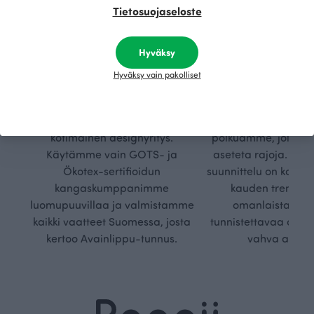
Tietosuojaseloste
Hyväksy
Hyväksy vain pakolliset
Kestä
Oma
vyys
polk
Olemme aidosti vastuullinen,
Kuljemme omaa, v
kotimainen designyritys.
polkuamme, jolla lu
Käytämme vain GOTS- ja
aseteta rajoja. Mei
Ökotex-sertifioidun
suunnittelu on kaikk
kangaskumppanimme
kauden trendejä
luomupuuvillaa ja valmistamme
omanlaista, aja
kaikki vaatteet Suomessa, josta
tunnistettavaa desig
kertoo Avainlippu-tunnus.
vahva arvop