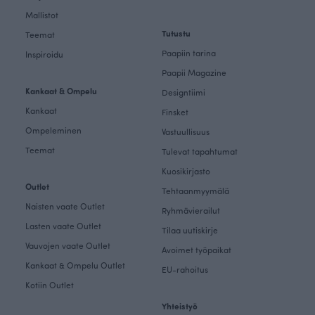
Mallistot
Tutustu
Teemat
Paapiin tarina
Inspiroidu
Paapii Magazine
Kankaat & Ompelu
Designtiimi
Kankaat
Finsket
Ompeleminen
Vastuullisuus
Teemat
Tulevat tapahtumat
Kuosikirjasto
Outlet
Tehtaanmyymälä
Naisten vaate Outlet
Ryhmävierailut
Lasten vaate Outlet
Tilaa uutiskirje
Vauvojen vaate Outlet
Avoimet työpaikat
Kankaat & Ompelu Outlet
EU-rahoitus
Kotiin Outlet
Yhteistyö