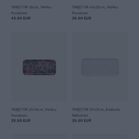
TARJOTIN 35cm, Hehku
TARJOTIN 43x22cm, Hehku
Punainen
Punainen
45.00 EUR
39.00 EUR
TARJOTIN 27x13cm, Hehku
TARJOTIN 27x13cm, Kokkola
Punainen
Valkoinen
29.00 EUR
29.00 EUR