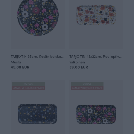
TARJOTIN 35cm, Kesän kuiskaus
TARJOTIN 43x22cm, Poutapilven alla
Musta
Valkoinen
45.00 EUR
39.00 EUR
UUTUUS
UUTUUS
ANNULI VIHERJUURI X PAAPII
ANNULI VIHERJUURI X PAAPII