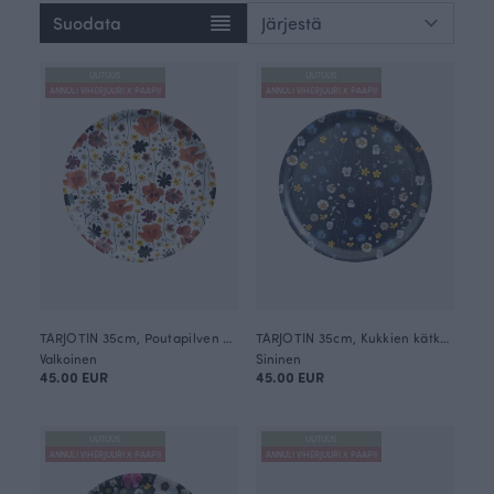
Suodata
UUTUUS
UUTUUS
ANNULI VIHERJUURI X PAAPII
ANNULI VIHERJUURI X PAAPII
TARJOTIN 35cm, Poutapilven alla
TARJOTIN 35cm, Kukkien kätkemä
Valkoinen
Sininen
45.00 EUR
45.00 EUR
UUTUUS
UUTUUS
ANNULI VIHERJUURI X PAAPII
ANNULI VIHERJUURI X PAAPII