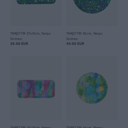
TARJOTIN 27x13cm, Varpu
TARJOTIN 35cm, Varpu
Sininen
Sininen
29.00 EUR
45.00 EUR
TARJOTIN 27x13cm, Vappu
TARJOTIN 24cm, Vappu