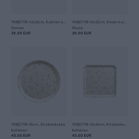
TARJOTIN 43x22cm, Kukkien kätkemä
TARJOTIN 43x22cm, Kesän kuiskaus
Sininen
Musta
39.00 EUR
39.00 EUR
TARJOTIN 35cm, Kirsikankukka
TARJOTIN 33x33cm, Kirsikankukka
Keltainen
Keltainen
45.00 EUR
45.00 EUR