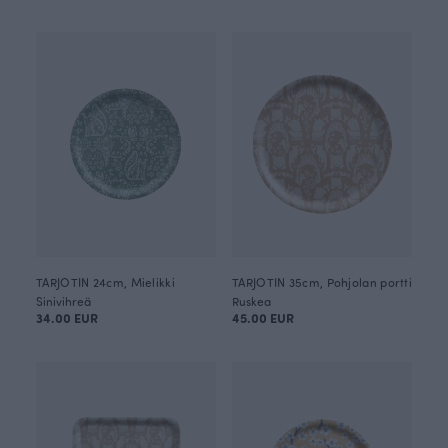
TARJOTIN 24cm, Mielikki
TARJOTIN 35cm, Pohjolan portti
Sinivihreä
Ruskea
34.00 EUR
45.00 EUR