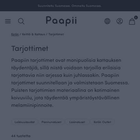
Ilmainen toimitus yli 100 € tilauksille Suomessa.
0
Kotiin
/
Keittiö & Kattaus
/
Tarjottimet
Tarjottimet
Paapiin tarjottimet ovat monipuolisia kattauksen
täydentäjiä, sillä niistä voidaan tarjoilla erilaisia
tarjottavia niin arjessa kuin juhlassakin. Paapiin
tarjottimet suunnitellaan ja valmistetaan Suomessa.
Puisten tarjottimien materiaalina on kotimainen
koivuviilu, jota täydentää ympäristöystävällinen
melamiinipinnoite.
Leikkuulaudat
Pannunaluset
Lasinaluset
Kotiin Outlet
44 tuotetta