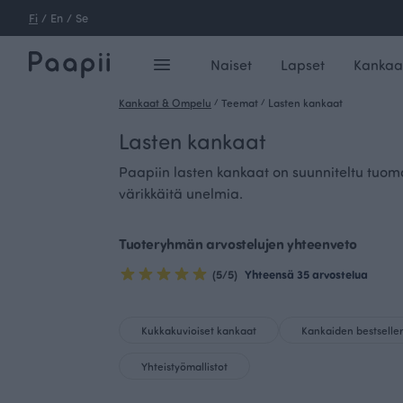
Fi
/
En
/
Se
Naiset
Lapset
Kankaa
Kankaat & Ompelu
/
Teemat
/
Lasten kankaat
Lasten kankaat
Paapiin lasten kankaat on suunniteltu tuomaa
värikkäitä unelmia.
Tuoteryhmän arvostelujen yhteenveto
(5/5)
Yhteensä 35 arvostelua
Kukkakuvioiset kankaat
Kankaiden bestseller
Yhteistyömallistot