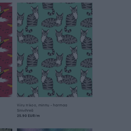
Viiru trikoo, minttu - harmaa
Sinivihreä
25.90 EUR/m