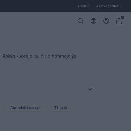
PaaPii
Asiakaspalvelu
0
 iloisia kuoseja, suloisia hahmoja ja
Abstraktit kankaat
TSI setit