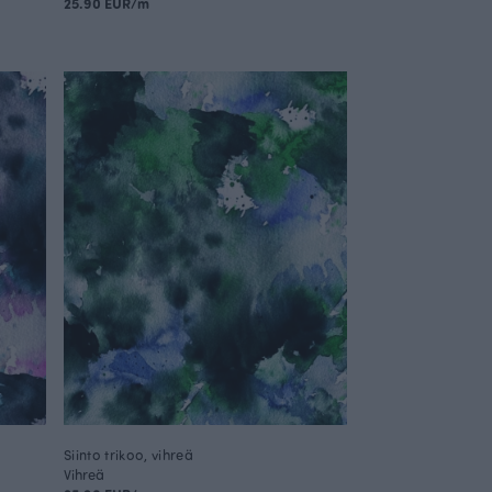
25.90 EUR/m
Siinto trikoo, vihreä
Vihreä