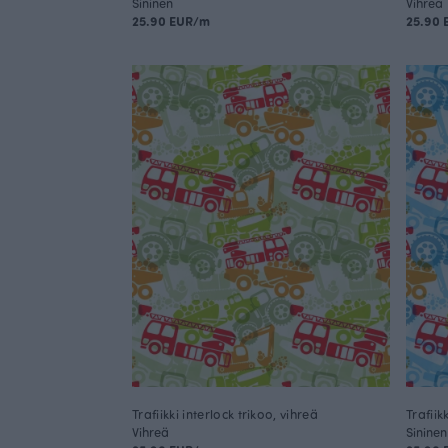
Sininen
Vihreä
25.90 EUR/m
25.90
Trafiikki interlock trikoo, vihreä
Trafiik
Vihreä
Sininen