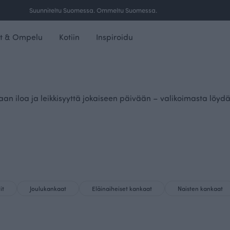
Ilmainen toimitus yli 100 € tilauksille Suomessa.
t & Ompelu
Kotiin
Inspiroidu
n iloa ja leikkisyyttä jokaiseen päivään – valikoimasta löydät
it
Joulukankaat
Eläinaiheiset kankaat
Naisten kankaat