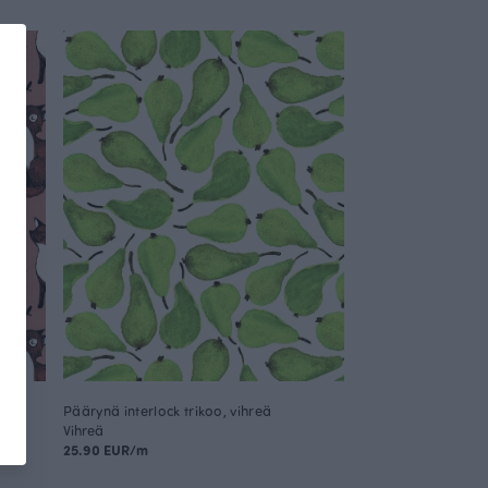
Päärynä interlock trikoo, vihreä
Vihreä
25.90 EUR/m