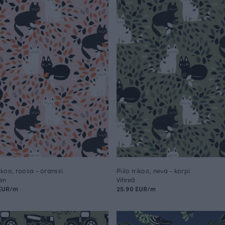
rikoo, roosa - oranssi
Piilo trikoo, neva - korpi
en
Vihreä
 EUR/m
25.90 EUR/m