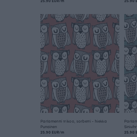
25.90 EUR/m
25.90
Parlamentti trikoo, sorbetti - hiekka
Parlam
Punainen
Sinivih
25.90 EUR/m
25.90