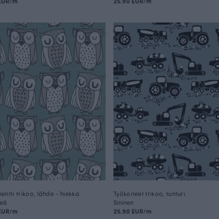
 EUR/m
25.90 EUR/m
entti trikoo, lähde - hiekka
Työkoneet trikoo, tunturi
reä
Sininen
 EUR/m
25.90 EUR/m