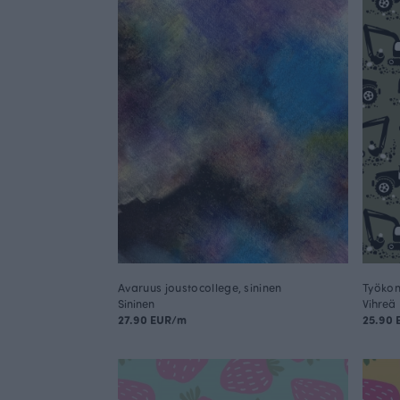
Avaruus joustocollege, sininen
Työkon
Sininen
Vihreä
27.90 EUR/m
25.90