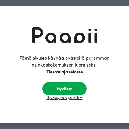
Tämä sivusto käyttää evästeitä paremman
asiakaskokemuksen luomiseksi.
Tietosuojaseloste
Hyväksy
Hyväksy vain pakolliset
trikoo, lähde
Nuutti trikoo, sorbetti
reä
Punainen
 EUR/m
25.90 EUR/m