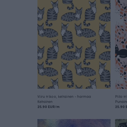
Viiru trikoo, keltainen - harmaa
Piilo t
Keltainen
Punain
25.90 EUR/m
25.90