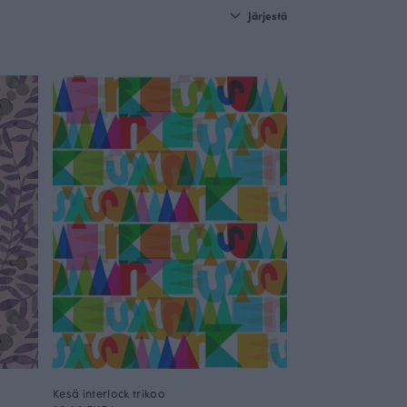
Järjestä
Kesä interlock trikoo