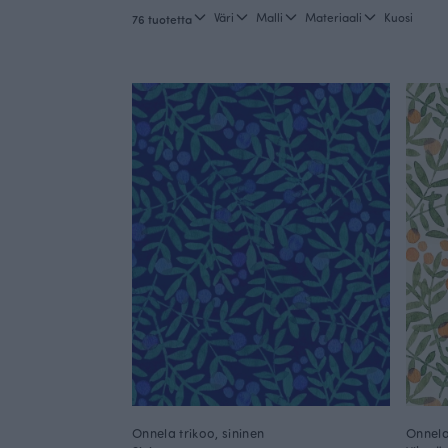
Väri
Malli
Materiaali
Kuosi
76 tuotetta
Onnela trikoo, sininen
Onnela