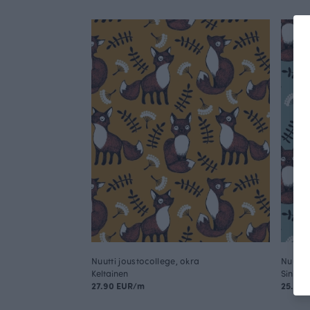
Nuutti joustocollege, okra
Nuutti 
Keltainen
Sinivih
27.90 EUR/m
25.90