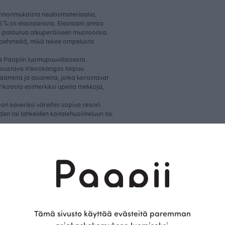
uonnonmukaista neulosmateriaalia,
5 %:sti elastaanista. Elastaani antaa
yn palautua alkuperäiseen muotoonsa.
 pehmeää, mikä tekee ompelusta
a Paapiin luomupuuvillaisesta
joustava trikookangas taipuu
atteita ja asusteita, jotka korostavat
 trikoosta esimerkiksi upeita mekkoja,
resori.
ikoon kaveriksi väreihin sopiva
en tai lahkeiden kaitalehuolitteluun tai
Saattaisit olla kiinnostunut myös näistä
Tämä sivusto käyttää evästeitä paremman