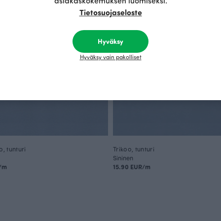
asiakaskokemuksen luomiseksi.
Tietosuojaseloste
Hyväksy
Hyväksy vain pakolliset
o, tunturi
Trikoo, tunturi
Sininen
R/m
15.90 EUR/m