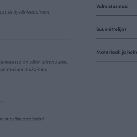
Valmistusmaa
gas ja hyvänlaatuinen!
Suunnittelijat
Materiaali ja hoit
ankaassa on värit, sitten kuosi.
un makuni mukainen.
6)
o suosikkiväreissäni