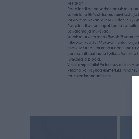
kestävän.
Paapiin trikoo on korkealaatuista ja l
valmistettu 95 %:sti luomupuuvillasta ja 
trikoolle mukavan joustavuuden ja kyv
Paapiin trikoo on napakkaa ja samalla
vaivatonta ja mukavaa.
Valmista arkeen monikäyttöisiä vaatteit
trikookankaasta. Mukavan tuntuinen ja 
mielikuvituksesi mukana luoden upeita va
persoonallisuuttasi ja tyyliäsi. Valmista
tunikoita ja pipoja.
Vinkki ompelijalle! Valitse kuviollisen tr
Resoria voi käyttää esimerkiksi hihansuid
reunojen kanttaamiseen.