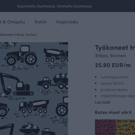
Ilmainen toimitus yli 100 € tilauksille Suomessa.
t & Ompelu
Kotiin
Inspiroidu
ökoneet trikoo, tunturi
Työkoneet tr
Trikoo, Sininen
25.90 EUR/m
Luomupuuvillaa
Leveys 160cm
Joustava neulos
Määrämittaan leikat
Lue lisää
Katso muut värit