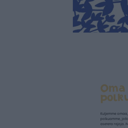
Oma
polk
Kuljemme omaa, 
polkuamme, jolla
aseteta rajoja. 