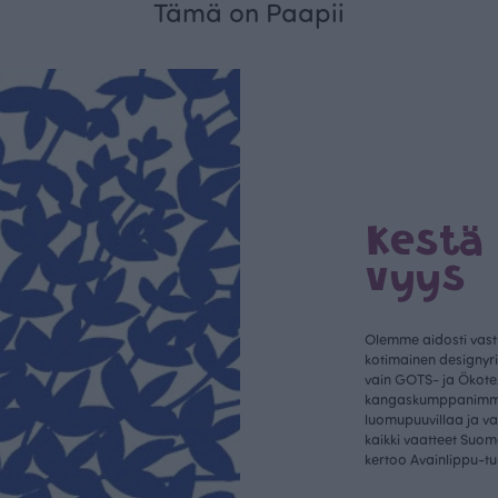
Tämä on Paapii
Kestä
vyys
Olemme aidosti vastu
kotimainen designyr
vain GOTS- ja Ökotex
kangaskumppanim
luomupuuvillaa ja 
kaikki vaatteet Suom
kertoo Avainlippu-tu