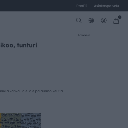
PaaPii
Asiakaspalvelu
0
Takaisin
ikoo, tunturi
uilla kankailla ei ole palautusoikeutta