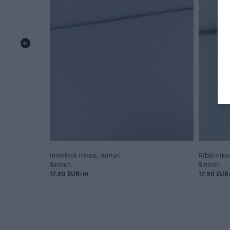
Interlock trikoo, tunturi
Ribbitriko
Sininen
Sininen
17.90 EUR/m
17.90 EU