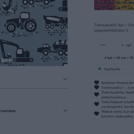
Tilausyksikkö 1kpl = 10
kappalemääräksi 5.
kpl
4 kpl = 40 cm = 1
Saatavilla
Ilmainen Postnordin 
Toimitusaika 1 - 3 pv
Osta huoletta. Vaatt
palautusoikeus.
Osta helposti tutuil
verkkopankit, kortt
rvostelua
Maksa vasta, kun ol
koroton maksuaika.