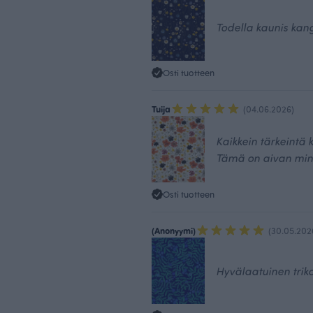
Todella kaunis kan
Osti tuotteen
Tuija
(04.06.2026)
Kaikkein tärkeintä k
Tämä on aivan min
Osti tuotteen
(Anonyymi)
(30.05.202
Hyvälaatuinen triko