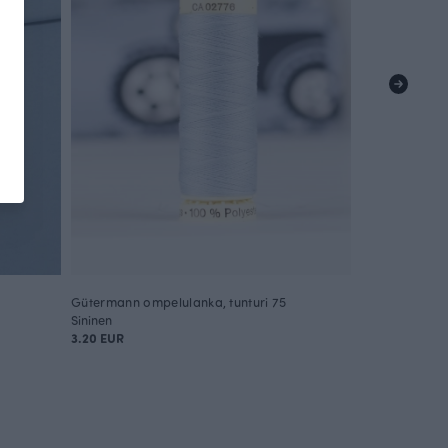
Gütermann ompelulanka, tunturi 75
Sininen
3.20 EUR