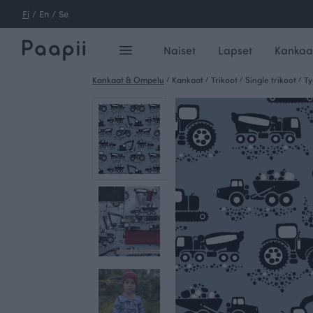
Fi
/
En
/
Se
Naiset
Lapset
Kankaa
Kankaat & Ompelu
/
Kankaat
/
Trikoot
/
Single trikoot
/
Ty