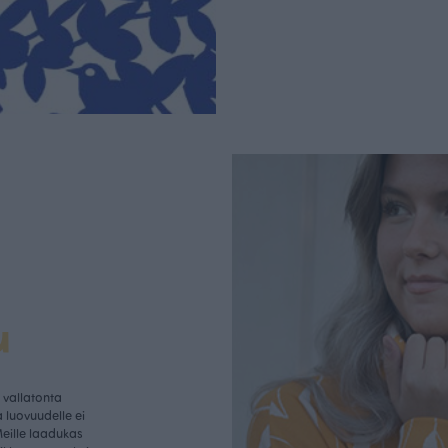
u
vallatonta
 luovuudelle ei
Meille laadukas