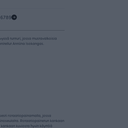
5
6
7
8
9
yssä tunturi, jossa mustavalkoisia
nitellut Anniina Isokangas.
sesti rotaatiopainamalla, jossa
ainoseulalta. Rotaatiopainetun kankaan
 kankaan kuviosta hyvin käyttöä