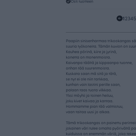
Osti tuotteen
1
2
3
4
Paapiin sinisenharmaa trikookangas säv
suuria työkoneita. Tämän kuvion on suun
Kauhea pörinä, kiire ja jyrinä,
konetta on monenmoista.
Kaivanpa täältä ja kippaanpa tuonne,
onhan tää suurenmoista.
Kuskata saan mä sitä ja tätä,
se nyt ei ole niin tarkkaa,
kunhan vain lastini perille saan,
palaan taas tuota vilkkaa.
Yksi möyhii ja toinen heiluu,
joku kivet kaivaa ja kantaa.
Hommamme pian tää valmistuu,
vaan taitaa uusi jo alkaa.
Tämä trikookangas on painettu perintei
jokainen väri tulee omalta pyörivältä p
kuiduissa on enemmän väriä, joka tekee