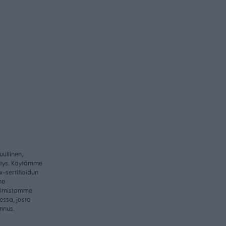
ullinen,
itys. Käytämme
-sertifioidun
me
valmistamme
essa, josta
nnus.