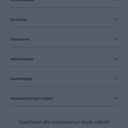
Arvostelut
Tuotetietoa
Valmistusmaa
Suunnittelijat
Materiaali ja hoito-ohjeet
Saattaisit olla kiinnostunut myös näistä