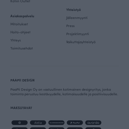
Kotiin Outlet
Yhteistyö
Asiakaspalvelu
Jälleenmyynti
Mitoitukset
Press
Hoito-ohjeet
Projektimyynti
Yhteys
Vaikuttajayhteistyö
Toimitusehdot
PAAPII DESIGN
PaaPii Design Oy on vastuullinen kotimainen designyritys, jonka
toiminta perustuu kestävyydelle, kotimaisuudelle ja positiivisuudelle.
MAKSUTAVAT