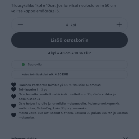
Tilausyksikkö 1kpl = 10cm. Jos tarvitset neulosta esim 50 cm
valitse kappalemääräksi 5.
kpl
Lisää ostoskoriin
4 kpl = 40 cm = 10.36 EUR
Saatavilla
Katso toimituskulut
alk. 4.90 EUR
Ilmainen Postnordin toimitus yli 100 € tilauksille Suomessa.
Toimitusaika 1 - 3 pv
Osta huoletta. Vaatteilla sekä kodin tuotteilla on 30 päivän vaihto- ja
palautusoikeus.
Osta helposti tutuilla ja turvallisilla maksutavoilla. Mukana verkkopankit,
korttimaksu, MobilePay, lasku 30 pv ja osamaksu.
Maksa vasta, kun olet saanut tuotteen. Laskulla 30 päivän kuluton ja koroton
maksuaika.
Mittataulukko