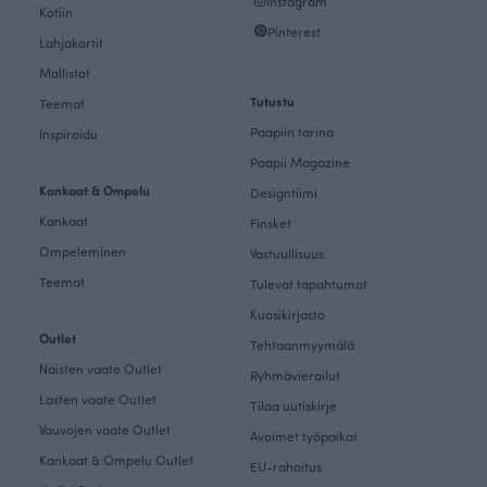
Instagram
Kotiin
Pinterest
Lahjakortit
Mallistot
Tutustu
Teemat
Paapiin tarina
Inspiroidu
Paapii Magazine
Kankaat & Ompelu
Designtiimi
Kankaat
Finsket
Ompeleminen
Vastuullisuus
Teemat
Tulevat tapahtumat
Kuosikirjasto
Outlet
Tehtaanmyymälä
Naisten vaate Outlet
Ryhmävierailut
Lasten vaate Outlet
Tilaa uutiskirje
Vauvojen vaate Outlet
Avoimet työpaikat
Kankaat & Ompelu Outlet
EU-rahoitus