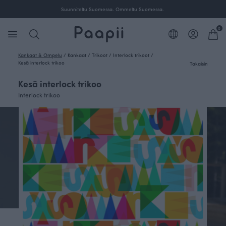
Ilmainen toimitus yli 100 € tilauksille Suomessa.
0
Kankaat & Ompelu
/
Kankaat
/
Trikoot
/
Interlock trikoot
/
Kesä interlock trikoo
Takaisin
Kesä interlock trikoo
Interlock trikoo