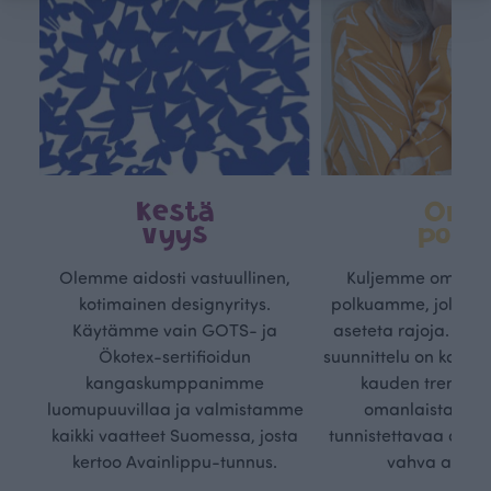
Kestä
Oma
vyys
polk
Olemme aidosti vastuullinen,
Kuljemme omaa, v
kotimainen designyritys.
polkuamme, jolla lu
Käytämme vain GOTS- ja
aseteta rajoja. Mei
Ökotex-sertifioidun
suunnittelu on kaikk
kangaskumppanimme
kauden trendejä
luomupuuvillaa ja valmistamme
omanlaista, aja
kaikki vaatteet Suomessa, josta
tunnistettavaa desig
kertoo Avainlippu-tunnus.
vahva arvop