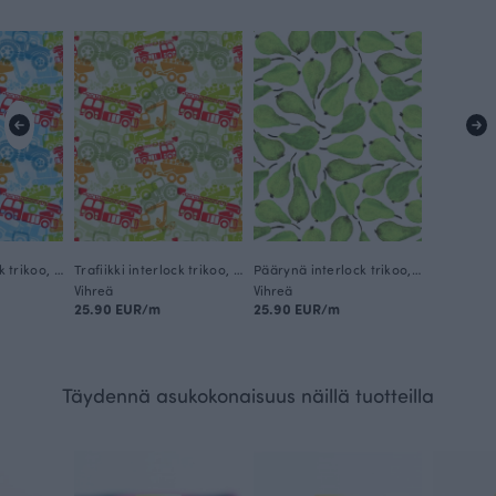
Trafiikki interlock trikoo, sininen
Trafiikki interlock trikoo, vihreä
Päärynä interlock trikoo, vihreä
Vihreä
Vihreä
25.90 EUR/m
25.90 EUR/m
Täydennä asukokonaisuus näillä tuotteilla