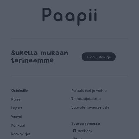
Sukella mukaan
Tilaa uutiskirje
tarinaamme
Ostoksille
Palautukset ja vaihto
Tietosuojaseloste
Naiset
Saavutettavuusseloste
Lapset
Vauvat
Seuraa somessa
Kankaat
Facebook
Kaavakirjat