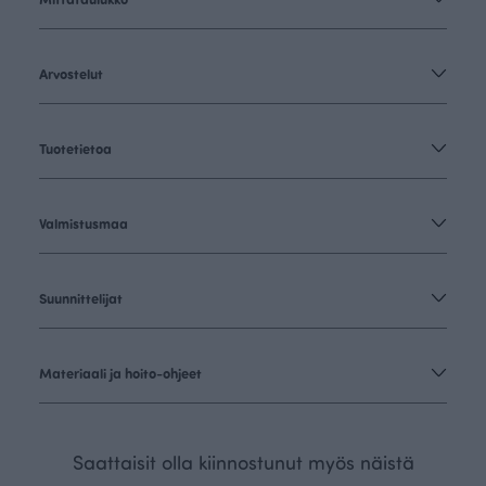
Arvostelut
Tuotetietoa
Valmistusmaa
Suunnittelijat
Materiaali ja hoito-ohjeet
Saattaisit olla kiinnostunut myös näistä