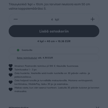
Tilausyksikkö 1kpl = 10cm. Jos tarvitset neulosta esim 50 cm
valitse kappalemääräksi 5.
kpl
Lisää ostoskoriin
4 kpl = 40 cm = 10.36 EUR
Saatavilla
Katso toimituskulut
alk. 4.90 EUR
Ilmainen Postnordin toimitus yli 100 € tilauksille Suomessa.
Toimitusaika 1 - 3 pv
Osta huoletta. Vaatteilla sekä kodin tuotteilla on 30 päivän vaihto- ja
palautusoikeus.
Osta helposti tutuilla ja turvallisilla maksutavoilla. Mukana verkkopankit,
korttimaksu, MobilePay, lasku 30 pv ja osamaksu.
Maksa vasta, kun olet saanut tuotteen. Laskulla 30 päivän kuluton ja koroton
maksuaika.
Mittataulukko