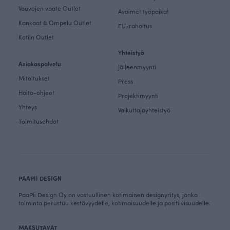
Vauvojen vaate Outlet
Avoimet työpaikat
Kankaat & Ompelu Outlet
EU-rahoitus
Kotiin Outlet
Yhteistyö
Asiakaspalvelu
Jälleenmyynti
Mitoitukset
Press
Hoito-ohjeet
Projektimyynti
Yhteys
Vaikuttajayhteistyö
Toimitusehdot
PAAPII DESIGN
PaaPii Design Oy on vastuullinen kotimainen designyritys, jonka
toiminta perustuu kestävyydelle, kotimaisuudelle ja positiivisuudelle.
MAKSUTAVAT