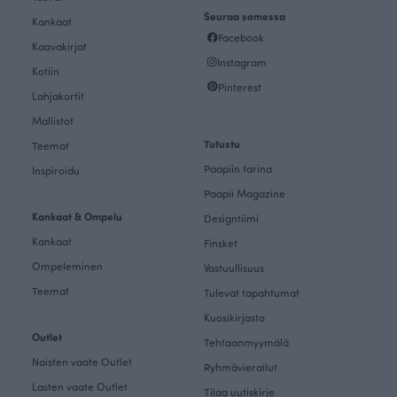
Seuraa somessa
Kankaat
Facebook
Kaavakirjat
Instagram
Kotiin
Pinterest
Lahjakortit
Mallistot
Tutustu
Teemat
Paapiin tarina
Inspiroidu
Paapii Magazine
Kankaat & Ompelu
Designtiimi
Kankaat
Finsket
Ompeleminen
Vastuullisuus
Teemat
Tulevat tapahtumat
Kuosikirjasto
Outlet
Tehtaanmyymälä
Naisten vaate Outlet
Ryhmävierailut
Lasten vaate Outlet
Tilaa uutiskirje