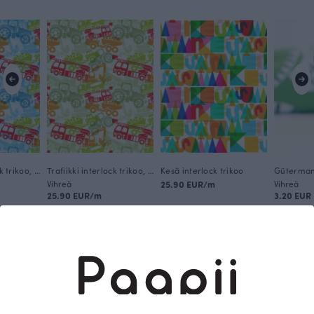
Trafiikki interlock trikoo, sininen
Trafiikki interlock trikoo, vihreä
Kesä interlock trikoo
Vihreä
25.90 EUR/m
Vihreä
25.90 EUR/m
3.20 EUR
Tämä on Paapii