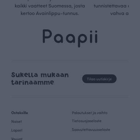
kaikki vaatteet Suomessa, josta
tunnistettavaa desig
kertoo Avainlippu-tunnus.
vahva arvop
Sukella mukaan
Tilaa uutiskirje
tarinaamme
Ostoksille
Palautukset ja vaihto
Tietosuojaseloste
Naiset
Saavutettavuusseloste
Lapset
Vauvat