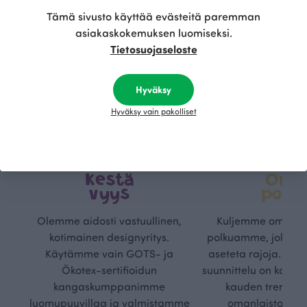
Tämä sivusto käyttää evästeitä paremman
asiakaskokemuksen luomiseksi.
Tietosuojaseloste
Hyväksy
Hyväksy vain pakolliset
Kestä
Oma
vyys
polk
Olemme aidosti vastuullinen,
Kuljemme omaa, v
kotimainen designyritys.
polkuamme, jolla lu
Käytämme vain GOTS- ja
aseteta rajoja. Mei
Ökotex-sertifioidun
suunnittelu on kaikk
kangaskumppanimme
kauden trendejä
luomupuuvillaa ja valmistamme
omanlaista, aja