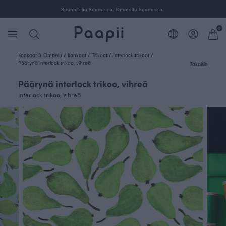
Suunniteltu Suomessa. Ommeltu Suomessa.
0
Kankaat & Ompelu
/
Kankaat
/
Trikoot
/
Interlock trikoot
/
Päärynä interlock trikoo, vihreä
Takaisin
Päärynä interlock trikoo, vihreä
Interlock trikoo, Vihreä