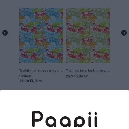
Trafiikki interlock trikoo, sininen
Trafiikki interlock trikoo, vihreä
Sininen
25.90 EUR/m
25.90 EUR/m
Tämä on Paapii