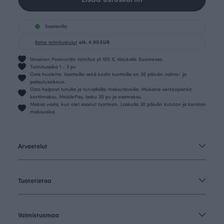
Saatavilla
Katso toimituskulut
alk. 4.90 EUR
Ilmainen Postnordin toimitus yli 100 € tilauksille Suomessa.
Toimitusaika 1 - 3 pv
Osta huoletta. Vaatteilla sekä kodin tuotteilla on 30 päivän vaihto- ja
palautusoikeus.
Osta helposti tutuilla ja turvallisilla maksutavoilla. Mukana verkkopankit,
korttimaksu, MobilePay, lasku 30 pv ja osamaksu.
Maksa vasta, kun olet saanut tuotteen. Laskulla 30 päivän kuluton ja koroton
maksuaika.
Arvostelut
Tuotetietoa
Valmistusmaa