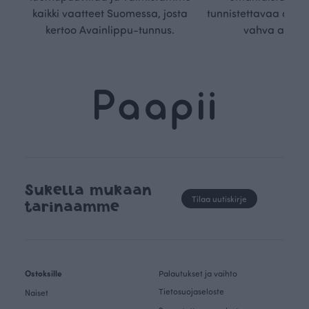
kaikki vaatteet Suomessa, josta
tunnistettavaa desig
kertoo Avainlippu-tunnus.
vahva arvop
Sukella mukaan
Tilaa uutiskirje
tarinaamme
Ostoksille
Palautukset ja vaihto
Tietosuojaseloste
Naiset