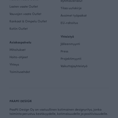
Ryhmävierailut
Lasten vaate Outlet
Tilaa uutiskirje
Vauvojen vaate Outlet
Avoimet työpaikat
Kankaat & Ompelu Outlet
EU-rahoitus
Kotiin Outlet
Yhteistyö
Asiakaspalvelu
Jälleenmyynti
Mitoitukset
Press
Hoito-ohjeet
Projektimyynti
Yhteys
Vaikuttajayhteistyö
Toimitusehdot
PAAPII DESIGN
PaaPii Design Oy on vastuullinen kotimainen designyritys, jonka
toiminta perustuu kestävyydelle, kotimaisuudelle ja positiivisuudelle.