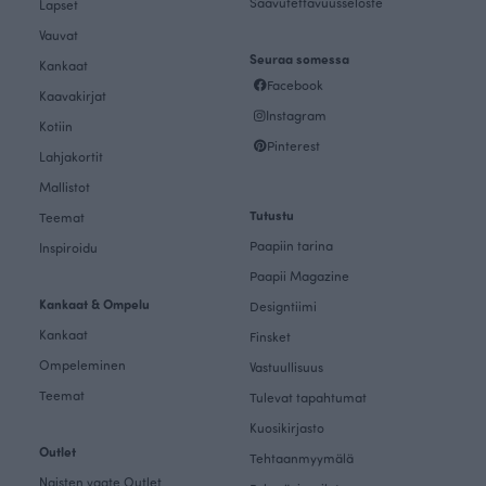
Saavutettavuusseloste
Lapset
Vauvat
Seuraa somessa
Kankaat
Facebook
Kaavakirjat
Instagram
Kotiin
Pinterest
Lahjakortit
Mallistot
Tutustu
Teemat
Paapiin tarina
Inspiroidu
Paapii Magazine
Kankaat & Ompelu
Designtiimi
Kankaat
Finsket
Ompeleminen
Vastuullisuus
Teemat
Tulevat tapahtumat
Kuosikirjasto
Outlet
Tehtaanmyymälä
Naisten vaate Outlet