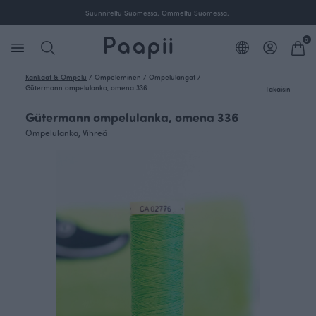
Suunniteltu Suomessa. Ommeltu Suomessa.
0
Kankaat & Ompelu
/
Ompeleminen
/
Ompelulangat
/
Gütermann ompelulanka, omena 336
Takaisin
Gütermann ompelulanka, omena 336
Ompelulanka, Vihreä