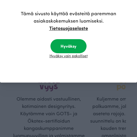
Tämä sivusto käyttää evästeitä paremman
asiakaskokemuksen luomiseksi.
Tietosuojaseloste
Hyväksy
Hyväksy vain pakolliset
Kestä
Oma
vyys
polk
Olemme aidosti vastuullinen,
Kuljemme omaa, v
kotimainen designyritys.
polkuamme, jolla lu
Käytämme vain GOTS- ja
aseteta rajoja. Mei
Ökotex-sertifioidun
suunnittelu on kaikk
kangaskumppanimme
kauden trendejä
luomupuuvillaa ja valmistamme
omanlaista, aja