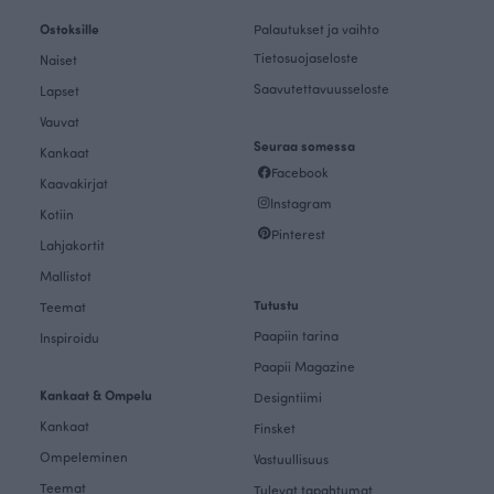
Ostoksille
Palautukset ja vaihto
Tietosuojaseloste
Naiset
Saavutettavuusseloste
Lapset
Vauvat
Seuraa somessa
Kankaat
Facebook
Kaavakirjat
Instagram
Kotiin
Pinterest
Lahjakortit
Mallistot
Tutustu
Teemat
Paapiin tarina
Inspiroidu
Paapii Magazine
Kankaat & Ompelu
Designtiimi
Kankaat
Finsket
Ompeleminen
Vastuullisuus
Teemat
Tulevat tapahtumat