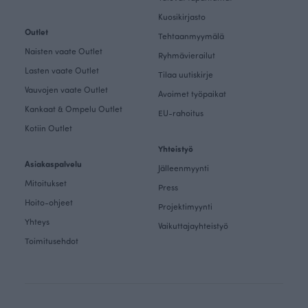
Kuosikirjasto
Outlet
Tehtaanmyymälä
Naisten vaate Outlet
Ryhmävierailut
Lasten vaate Outlet
Tilaa uutiskirje
Vauvojen vaate Outlet
Avoimet työpaikat
Kankaat & Ompelu Outlet
EU-rahoitus
Kotiin Outlet
Yhteistyö
Asiakaspalvelu
Jälleenmyynti
Mitoitukset
Press
Hoito-ohjeet
Projektimyynti
Yhteys
Vaikuttajayhteistyö
Toimitusehdot