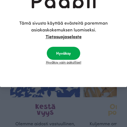
Tämä on Paapii
Tämä sivusto käyttää evästeitä paremman
asiakaskokemuksen luomiseksi.
Tietosuojaseloste
Hyväksy
Hyväksy vain pakolliset
Kestä
Oma
vyys
polk
Olemme aidosti vastuullinen,
Kuljemme omaa, v