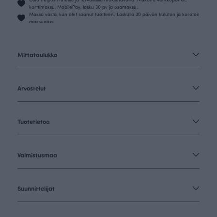
korttimaksu, MobilePay, lasku 30 pv ja osamaksu.
Maksa vasta, kun olet saanut tuotteen. Laskulla 30 päivän kuluton ja koroton
maksuaika.
Mittataulukko
Arvostelut
Tuotetietoa
Valmistusmaa
Suunnittelijat