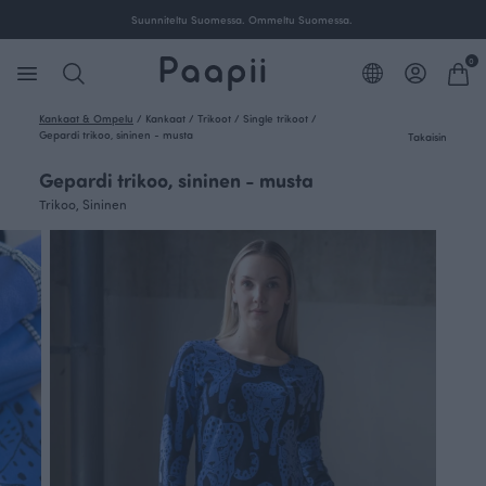
Ilmainen toimitus yli 100 € tilauksille Suomessa.
0
Kankaat & Ompelu
/
Kankaat
/
Trikoot
/
Single trikoot
/
Gepardi trikoo, sininen - musta
Takaisin
Gepardi trikoo, sininen - musta
Trikoo, Sininen