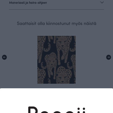
Materiaali ja hoito-ohjeet
Saattaisit olla kiinnostunut myös näistä
Gepardi trikoo, kinuski - musta
Ruskea
25.90 EUR/m