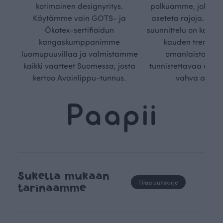
kotimainen designyritys.
polkuamme, jolla lu
Käytämme vain GOTS- ja
aseteta rajoja. Mei
Ökotex-sertifioidun
suunnittelu on kaikk
kangaskumppanimme
kauden trendejä
luomupuuvillaa ja valmistamme
omanlaista, aja
kaikki vaatteet Suomessa, josta
tunnistettavaa desig
kertoo Avainlippu-tunnus.
vahva arvop
Sukella mukaan
Tilaa uutiskirje
tarinaamme