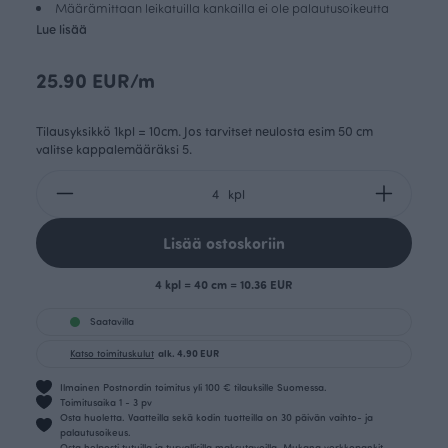
Määrämittaan leikatuilla kankailla ei ole palautusoikeutta
Lue lisää
25.90 EUR/m
Tilausyksikkö 1kpl = 10cm. Jos tarvitset neulosta esim 50 cm
valitse kappalemääräksi 5.
kpl
Lisää ostoskoriin
4 kpl = 40 cm = 10.36 EUR
Saatavilla
Katso toimituskulut
alk. 4.90 EUR
Ilmainen Postnordin toimitus yli 100 € tilauksille Suomessa.
Toimitusaika 1 - 3 pv
Osta huoletta. Vaatteilla sekä kodin tuotteilla on 30 päivän vaihto- ja
palautusoikeus.
Osta helposti tutuilla ja turvallisilla maksutavoilla. Mukana verkkopankit,