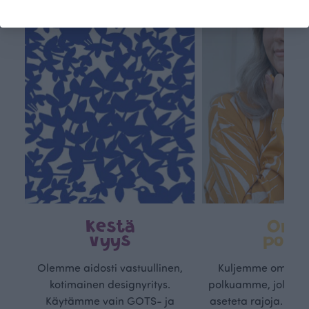
Kestä
Oma
vyys
polk
Olemme aidosti vastuullinen,
Kuljemme omaa, v
kotimainen designyritys.
polkuamme, jolla lu
Käytämme vain GOTS- ja
aseteta rajoja. Mei