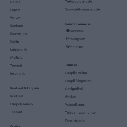
Tietosuojaseloste
Naiset
Saavutettavuusseloste
Lapset
Vauvat
Seuraa somessa
Kankaat
Facebook
Kaavakirjat
Instagram
Kotiin
Pinterest
Lahjakortit
Mallistot
Tutustu
Teemat
Paapiin tarina
Inspiroidu
Paapii Magazine
Kankaat & Ompelu
Designtiimi
Kankaat
Finsket
Ompeleminen
Vastuullisuus
Teemat
Tulevat tapahtumat
Kuosikirjasto
Outlet