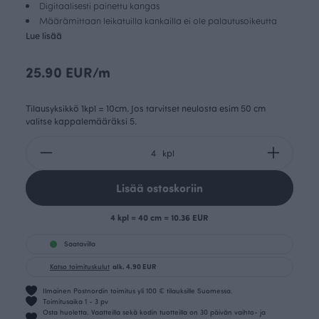
Digitaalisesti painettu kangas
Määrämittaan leikatuilla kankailla ei ole palautusoikeutta
Lue lisää
25.90 EUR/m
Tilausyksikkö 1kpl = 10cm. Jos tarvitset neulosta esim 50 cm
valitse kappalemääräksi 5.
kpl
Lisää ostoskoriin
4 kpl = 40 cm = 10.36 EUR
Saatavilla
Katso toimituskulut
alk. 4.90 EUR
Ilmainen Postnordin toimitus yli 100 € tilauksille Suomessa.
Toimitusaika 1 - 3 pv
Osta huoletta. Vaatteilla sekä kodin tuotteilla on 30 päivän vaihto- ja