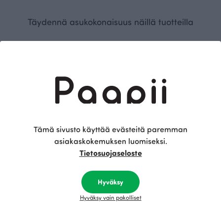
Täydennä asukokonaisuus näillä tuotteilla
Tämä sivusto käyttää evästeitä paremman
asiakaskokemuksen luomiseksi.
Tietosuojaseloste
Gütermann ompelulanka, vihreä 833
Gütermann ompelulanka, MUSTA 000
Vihreä
Musta
3.20 EUR
7.70 EUR
Hyväksy
Hyväksy vain pakolliset
Tämä on Paapii