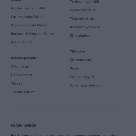
Tehtaanmyymälä
Naisten vaate Outlet
Ryhmävierailut
Lasten vaate Outlet
Tilaa uutiskirje
Vauvojen vaate Outlet
Avoimet työpaikat
Kankaat & Ompelu Outlet
EU-rahoitus
Kotiin Outlet
Yhteistyö
Asiakaspalvelu
Jälleenmyynti
Mitoitukset
Press
Hoito-ohjeet
Projektimyynti
Yhteys
Vaikuttajayhteistyö
Toimitusehdot
PAAPII DESIGN
PaaPii Design Oy on vastuullinen kotimainen designyritys, jonka