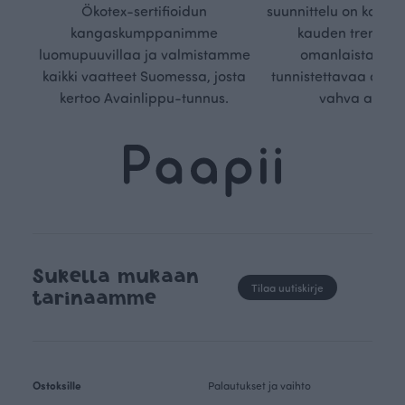
Ökotex-sertifioidun
suunnittelu on kaikk
kangaskumppanimme
kauden trendejä
luomupuuvillaa ja valmistamme
omanlaista, aja
kaikki vaatteet Suomessa, josta
tunnistettavaa desig
kertoo Avainlippu-tunnus.
vahva arvop
Sukella mukaan
Tilaa uutiskirje
tarinaamme
Ostoksille
Palautukset ja vaihto