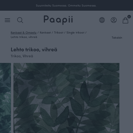
Ilmainen toimitus yli 100 € tilauksille Suomessa.
0
Kankaat & Ompelu
/
Kankaat
/
Trikoot
/
Single trikoot
/
Lehto trikoo, vihreä
Takaisin
Lehto trikoo, vihreä
Trikoo, Vihreä