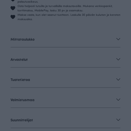
palautusoikeus.
Osta helposti tutuilla ja turvallisilla maksutavoilla. Mukana verkkopankit,
korttimaksu, MobilePay, lasku 30 pv ja osamaksu.
Maksa vasta, kun olet saanut tuotteen. Laskulla 30 päivän kuluton ja koroton
maksuaika.
Mittataulukko
Arvostelut
Tuotetietoa
Valmistusmaa
Suunnittelijat