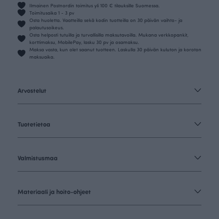
Ilmainen Postnordin toimitus yli 100 € tilauksille Suomessa.
Toimitusaika 1 - 3 pv
Osta huoletta. Vaatteilla sekä kodin tuotteilla on 30 päivän vaihto- ja
palautusoikeus.
Osta helposti tutuilla ja turvallisilla maksutavoilla. Mukana verkkopankit,
korttimaksu, MobilePay, lasku 30 pv ja osamaksu.
Maksa vasta, kun olet saanut tuotteen. Laskulla 30 päivän kuluton ja koroton
maksuaika.
Arvostelut
Tuotetietoa
Valmistusmaa
Materiaali ja hoito-ohjeet