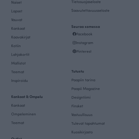
Tietosuojaseloste
Naiset
Saavutettavuusseloste
Lapset
Vauvat
Seuraa somessa
Kankaat
Facebook
Kaavakirjat
Instagram
Kotiin
Pinterest
Lahjakortit
Mallistot
Tutustu
Teemat
Paapiin tarina
Inspiroidu
Paapii Magazine
Kankaat & Ompelu
Designtiimi
Kankaat
Finsket
Ompeleminen
Vastuullisuus
Teemat
Tulevat tapahtumat
Kuosikirjasto
Outlet