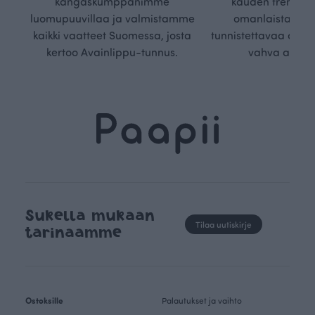
kangaskumppanimme
kauden trendejä
luomupuuvillaa ja valmistamme
omanlaista, aja
kaikki vaatteet Suomessa, josta
tunnistettavaa desig
kertoo Avainlippu-tunnus.
vahva arvop
Sukella mukaan
Tilaa uutiskirje
tarinaamme
Ostoksille
Palautukset ja vaihto