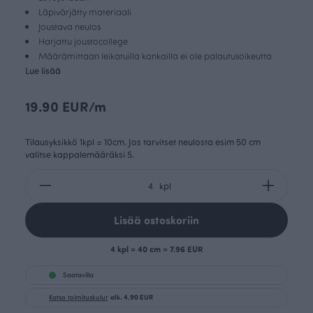
Läpivärjätty materiaali
Joustava neulos
Harjattu joustocollege
Määrämittaan leikatuilla kankailla ei ole palautusoikeutta
Lue lisää
19.90 EUR/m
Tilausyksikkö 1kpl = 10cm. Jos tarvitset neulosta esim 50 cm
valitse kappalemääräksi 5.
kpl
Lisää ostoskoriin
4 kpl = 40 cm = 7.96 EUR
Saatavilla
Katso toimituskulut
alk. 4.90 EUR