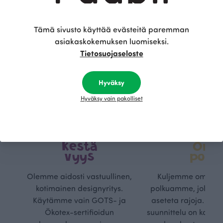
Tämä sivusto käyttää evästeitä paremman
asiakaskokemuksen luomiseksi.
Tietosuojaseloste
Hyväksy
Hyväksy vain pakolliset
Kestä
Oma
vyys
polk
Olemme aidosti vastuullinen,
Kuljemme omaa, v
kotimainen designyritys.
polkuamme, jolla lu
Käytämme vain GOTS- ja
aseteta rajoja. Mei
Ökotex-sertifioidun
suunnittelu on kaikk