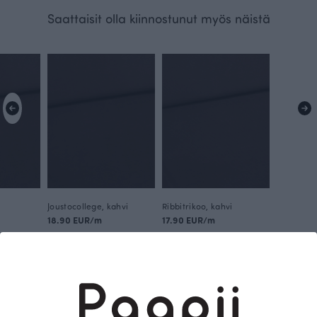
Saattaisit olla kiinnostunut myös näistä
Joustocollege, kahvi
Ribbitrikoo, kahvi
18.90 EUR/m
17.90 EUR/m
Tämä on Paapii