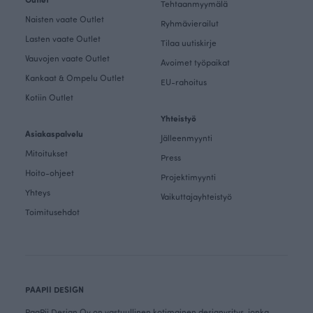
Tehtaanmyymälä
Naisten vaate Outlet
Ryhmävierailut
Lasten vaate Outlet
Tilaa uutiskirje
Vauvojen vaate Outlet
Avoimet työpaikat
Kankaat & Ompelu Outlet
EU-rahoitus
Kotiin Outlet
Yhteistyö
Asiakaspalvelu
Jälleenmyynti
Mitoitukset
Press
Hoito-ohjeet
Projektimyynti
Yhteys
Vaikuttajayhteistyö
Toimitusehdot
PAAPII DESIGN
PaaPii Design Oy on vastuullinen kotimainen designyritys, jonka