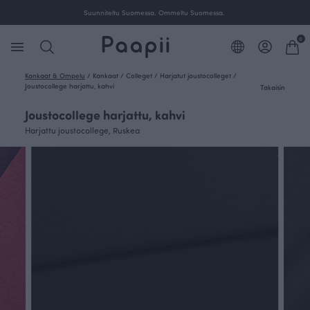
Suunniteltu Suomessa. Ommeltu Suomessa.
0
Kankaat & Ompelu
/
Kankaat
/
Colleget
/
Harjatut joustocolleget
/
Joustocollege harjattu, kahvi
Takaisin
Joustocollege harjattu, kahvi
Harjattu joustocollege, Ruskea