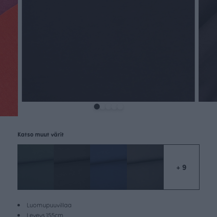
Katso muut värit
+ 9
Luomupuuvillaa
Leveys 155cm