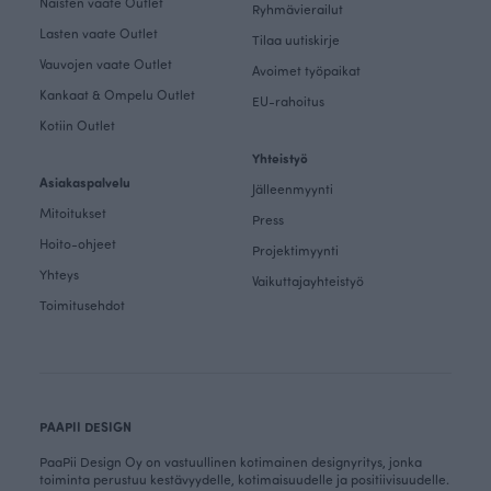
Naisten vaate Outlet
Ryhmävierailut
Lasten vaate Outlet
Tilaa uutiskirje
Vauvojen vaate Outlet
Avoimet työpaikat
Kankaat & Ompelu Outlet
EU-rahoitus
Kotiin Outlet
Yhteistyö
Asiakaspalvelu
Jälleenmyynti
Mitoitukset
Press
Hoito-ohjeet
Projektimyynti
Yhteys
Vaikuttajayhteistyö
Toimitusehdot
PAAPII DESIGN
PaaPii Design Oy on vastuullinen kotimainen designyritys, jonka
toiminta perustuu kestävyydelle, kotimaisuudelle ja positiivisuudelle.