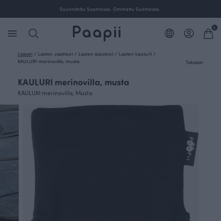
Ilmainen toimitus yli 100 € tilauksille Suomessa.
0
Lapset
/
Lasten vaatteet
/
Lasten asusteet
/
Lasten kaulurit
/
KAULURI merinovilla, musta
Takaisin
KAULURI merinovilla, musta
KAULURI merinovilla, Musta