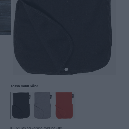
Katso muut värit
Mulesing vapaa merinovilla