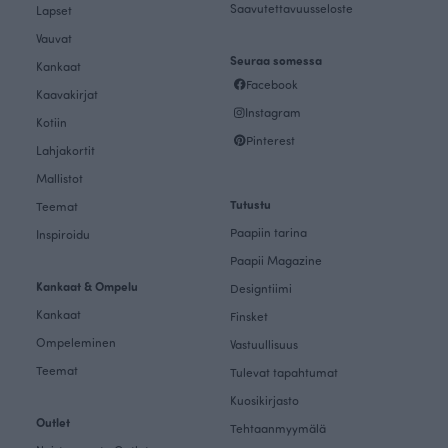
Saavutettavuusseloste
Lapset
Vauvat
Seuraa somessa
Kankaat
Facebook
Kaavakirjat
Instagram
Kotiin
Pinterest
Lahjakortit
Mallistot
Tutustu
Teemat
Paapiin tarina
Inspiroidu
Paapii Magazine
Kankaat & Ompelu
Designtiimi
Kankaat
Finsket
Ompeleminen
Vastuullisuus
Teemat
Tulevat tapahtumat
Kuosikirjasto
Outlet
Tehtaanmyymälä