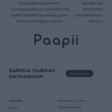
kangaskumppanimme
kauden trendejä
luomupuuvillaa ja valmistamme
omanlaista, aja
kaikki vaatteet Suomessa, josta
tunnistettavaa desig
kertoo Avainlippu-tunnus.
vahva arvop
Sukella mukaan
Tilaa uutiskirje
tarinaamme
Ostoksille
Palautukset ja vaihto
Tietosuojaseloste
Naiset