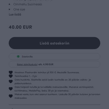
Ommeltu Suomessa
One size
Lue lisää
40.00 EUR
Lisää ostoskoriin
Saatavilla
Katso toimituskulut
alk. 4.90 EUR
Ilmainen Postnordin toimitus yli 100 € tilauksille Suomessa.
Toimitusaika 1 - 3 pv
Osta huoletta. Vaatteilla sekä kodin tuotteilla on 30 päivän vaihto- ja
palautusoikeus.
Osta helposti tutuilla ja turvallisilla maksutavoilla. Mukana verkkopankit,
korttimaksu, MobilePay, lasku 30 pv ja osamaksu.
Maksa vasta, kun olet saanut tuotteen. Laskulla 30 päivän kuluton ja koroton
maksuaika.