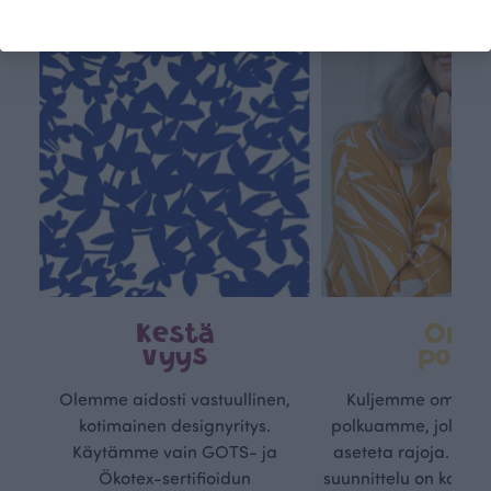
Kestä
Oma
vyys
polk
Olemme aidosti vastuullinen,
Kuljemme omaa, v
kotimainen designyritys.
polkuamme, jolla lu
Käytämme vain GOTS- ja
aseteta rajoja. Mei
Ökotex-sertifioidun
suunnittelu on kaikk