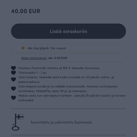
40.00 EUR
Lisää ostoskoriin
Alle 5kpl jäljellä. Ole nopea!
Katso toimituskulut
alk. 4.90 EUR
Ilmainen Postnordin toimitus yli 100 € tilauksille Suomessa.
Toimitusaika 1 - 3 pv
Osta huoletta. Vaatteilla sekä kodin tuotteilla on 30 päivän vaihto- ja
palautusoikeus.
Osta helposti tutuilla ja turvallisilla maksutavoilla. Mukana verkkopankit,
korttimaksu, MobilePay, lasku 30 pv ja osamaksu.
Maksa vasta, kun olet saanut tuotteen. Laskulla 30 päivän kuluton ja koroton
maksuaika.
Suunniteltu ja valmistettu Suomessa.