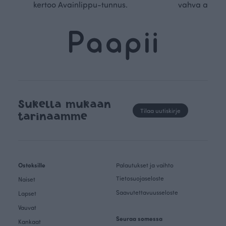
kertoo Avainlippu-tunnus.
vahva arvop
Sukella mukaan
Tilaa uutiskirje
tarinaamme
Ostoksille
Palautukset ja vaihto
Tietosuojaseloste
Naiset
Saavutettavuusseloste
Lapset
Vauvat
Seuraa somessa
Kankaat