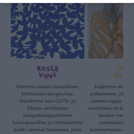
Kestä
Oma
vyys
polk
Olemme aidosti vastuullinen,
Kuljemme omaa, v
kotimainen designyritys.
polkuamme, jolla lu
Käytämme vain GOTS- ja
aseteta rajoja. Mei
Ökotex-sertifioidun
suunnittelu on kaikk
kangaskumppanimme
kauden trendejä
luomupuuvillaa ja valmistamme
omanlaista, aja
kaikki vaatteet Suomessa, josta
tunnistettavaa desig