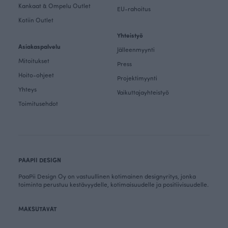
Kankaat & Ompelu Outlet
EU-rahoitus
Kotiin Outlet
Yhteistyö
Asiakaspalvelu
Jälleenmyynti
Mitoitukset
Press
Hoito-ohjeet
Projektimyynti
Yhteys
Vaikuttajayhteistyö
Toimitusehdot
PAAPII DESIGN
PaaPii Design Oy on vastuullinen kotimainen designyritys, jonka
toiminta perustuu kestävyydelle, kotimaisuudelle ja positiivisuudelle.
MAKSUTAVAT