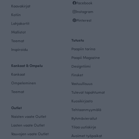
Facebook
Kaavakirjat
Instagram
Kotiin
Pinterest
Lahjakortit
Mallistot
Tutustu
Teemat
Paapiin tarina
Inspiroidu
Paapii Magazine
Kankaat & Ompelu
Designtiimi
Kankaat
Finsket
Ompeleminen
Vastuullisuus
Teemat
Tulevat tapahtumat
Kuosikirjasto
Outlet
Tehtaanmyymälä
Naisten vaate Outlet
Ryhmävierailut
Lasten vaate Outlet
Tilaa uutiskirje
Vauvojen vaate Outlet
Avoimet työpaikat