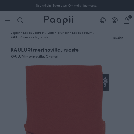
Suunniteltu Suomessa. Ommeltu Suomessa.
0
Lapset
/
Lasten vaatteet
/
Lasten asusteet
/
Lasten kaulurit
/
KAULURI merinovilla, ruoste
Takaisin
KAULURI merinovilla, ruoste
KAULURI merinovilla, Oranssi