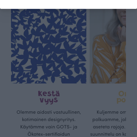
Kestä
Oma
vyys
polk
Olemme aidosti vastuullinen,
Kuljemme omaa, v
kotimainen designyritys.
polkuamme, jolla lu
Käytämme vain GOTS- ja
aseteta rajoja. Mei
Ökotex-sertifioidun
suunnittelu on kaikk