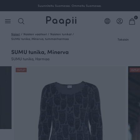
00 € tilauksille Suomessa.
Suunniteltu Suomessa. Omm
0
Naiset
/
Naisten vaatteet
/
Naisten tunikat
/
SUMU tunika, Minerva, tummanharmaa
Takaisin
SUMU tunika, Minerva
SUMU tunika, Harmaa
OUTLET
OUTLET