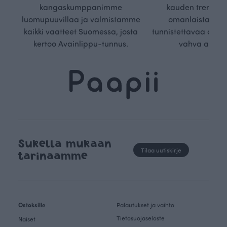
kangaskumppanimme
kauden trendejä
luomupuuvillaa ja valmistamme
omanlaista, aja
kaikki vaatteet Suomessa, josta
tunnistettavaa desig
kertoo Avainlippu-tunnus.
vahva arvop
Sukella mukaan
Tilaa uutiskirje
tarinaamme
Ostoksille
Palautukset ja vaihto
Tietosuojaseloste
Naiset