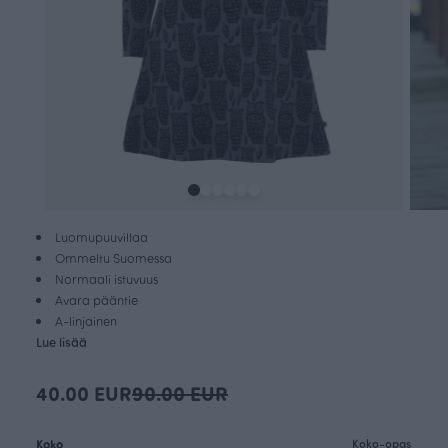
Luomupuuvillaa
Ommeltu Suomessa
Normaali istuvuus
Avara pääntie
A-linjainen
Lue lisää
40.00 EUR
90.00 EUR
Koko
Koko-opas