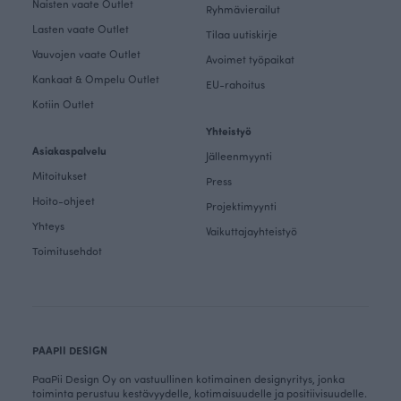
Naisten vaate Outlet
Ryhmävierailut
Lasten vaate Outlet
Tilaa uutiskirje
Vauvojen vaate Outlet
Avoimet työpaikat
Kankaat & Ompelu Outlet
EU-rahoitus
Kotiin Outlet
Yhteistyö
Asiakaspalvelu
Jälleenmyynti
Mitoitukset
Press
Hoito-ohjeet
Projektimyynti
Yhteys
Vaikuttajayhteistyö
Toimitusehdot
PAAPII DESIGN
PaaPii Design Oy on vastuullinen kotimainen designyritys, jonka
toiminta perustuu kestävyydelle, kotimaisuudelle ja positiivisuudelle.