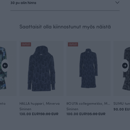
30 pv alin hinta
Saattaisit olla kiinnostunut myös näistä
OUTLET
OUTLET
into
HALLA huppari, Minerva
ROUTA collegemekko, Minerva
Sininen
Sininen
90.00 EU
130.00 EUR
150.00 EUR
100.00 EUR
135.00 EUR