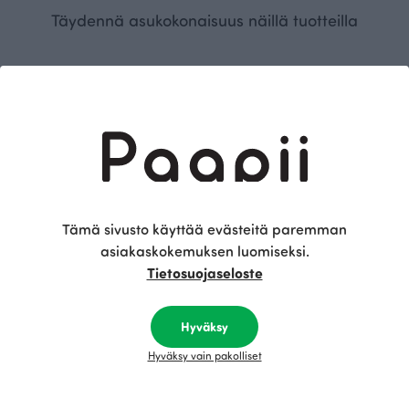
Täydennä asukokonaisuus näillä tuotteilla
BESTSELLER
Tämä sivusto käyttää evästeitä paremman
asiakaskokemuksen luomiseksi.
SORJA leggins, musta
Tietosuojaseloste
Musta
70.00 EUR
Hyväksy
Hyväksy vain pakolliset
Tämä on Paapii