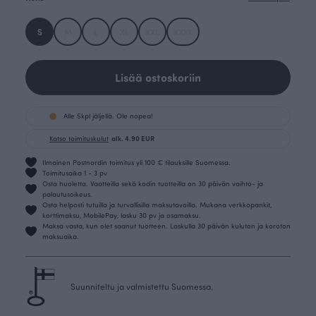
S
M
L
XL
XXL
XXXL
Lisää ostoskoriin
Alle 5kpl jäljellä. Ole nopea!
Katso toimituskulut
alk. 4.90 EUR
Ilmainen Postnordin toimitus yli 100 € tilauksille Suomessa.
Toimitusaika 1 - 3 pv
Osta huoletta. Vaatteilla sekä kodin tuotteilla on 30 päivän vaihto- ja
palautusoikeus.
Osta helposti tutuilla ja turvallisilla maksutavoilla. Mukana verkkopankit,
korttimaksu, MobilePay, lasku 30 pv ja osamaksu.
Maksa vasta, kun olet saanut tuotteen. Laskulla 30 päivän kuluton ja koroton
maksuaika.
Suunniteltu ja valmistettu Suomessa.