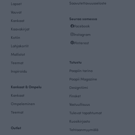
Saavutettavuusseloste
Lapset
Vauvat
Seuraa somessa
Kankaat
Facebook
Kaavakirjat
Instagram
Kotiin
Pinterest
Lahjakortit
Mallistot
Tutustu
Teemat
Paapiin tarina
Inspiroidu
Paapii Magazine
Kankaat & Ompelu
Designtiimi
Kankaat
Finsket
Ompeleminen
Vastuullisuus
Teemat
Tulevat tapahtumat
Kuosikirjasto
Outlet
Tehtaanmyymälä