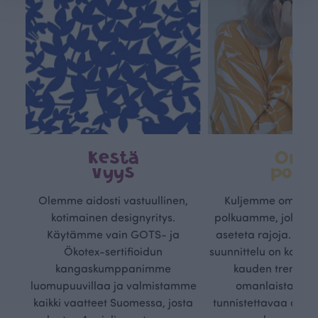
Kestä
Oma
vyys
polk
Olemme aidosti vastuullinen,
Kuljemme omaa, v
kotimainen designyritys.
polkuamme, jolla lu
Käytämme vain GOTS- ja
aseteta rajoja. Mei
Ökotex-sertifioidun
suunnittelu on kaikk
kangaskumppanimme
kauden trendejä
luomupuuvillaa ja valmistamme
omanlaista, aja
kaikki vaatteet Suomessa, josta
tunnistettavaa desig