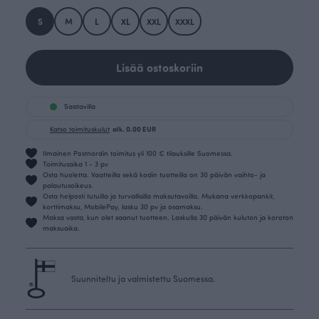
S
M
L
XL
XXL
XXXL
Lisää ostoskoriin
Saatavilla
Katso toimituskulut
alk. 0.00 EUR
Ilmainen Postnordin toimitus yli 100 € tilauksille Suomessa.
Toimitusaika 1 - 3 pv
Osta huoletta. Vaatteilla sekä kodin tuotteilla on 30 päivän vaihto- ja
palautusoikeus.
Osta helposti tutuilla ja turvallisilla maksutavoilla. Mukana verkkopankit,
korttimaksu, MobilePay, lasku 30 pv ja osamaksu.
Maksa vasta, kun olet saanut tuotteen. Laskulla 30 päivän kuluton ja koroton
maksuaika.
Suunniteltu ja valmistettu Suomessa.