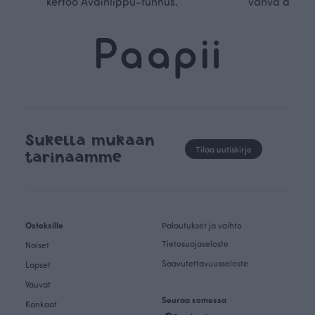
kertoo Avainlippu-tunnus.
vahva arvop
Sukella mukaan
Tilaa uutiskirje
tarinaamme
Ostoksille
Palautukset ja vaihto
Tietosuojaseloste
Naiset
Saavutettavuusseloste
Lapset
Vauvat
Seuraa somessa
Kankaat