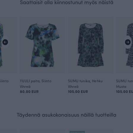
Saattaisit olla kiinnostunut myös näistä
iinto
TUULI paita, Siinto
SUMU tunika, Hehku
SUMU tuni
Vihreä
Vihreä
Musta
80.00 EUR
105.00 EUR
105.00 E
Täydennä asukokonaisuus näillä tuotteilla
BESTSELLER