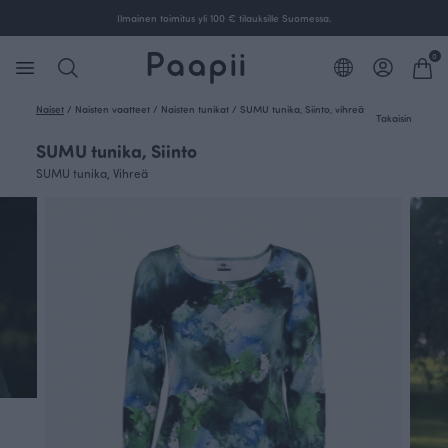
Ilmainen toimitus yli 100 € tilauksille Suomessa.
0
Naiset
/
Naisten vaatteet
/
Naisten tunikat
/
SUMU tunika, Siinto, vihreä
Takaisin
SUMU tunika, Siinto
SUMU tunika, Vihreä