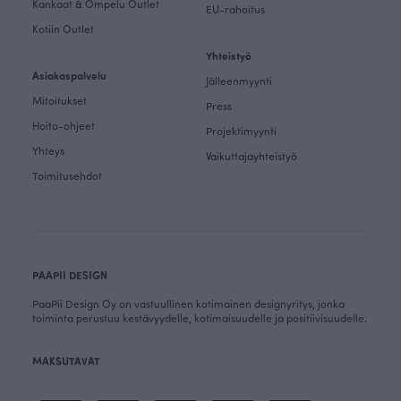
Kankaat & Ompelu Outlet
EU-rahoitus
Kotiin Outlet
Yhteistyö
Asiakaspalvelu
Jälleenmyynti
Mitoitukset
Press
Hoito-ohjeet
Projektimyynti
Yhteys
Vaikuttajayhteistyö
Toimitusehdot
PAAPII DESIGN
PaaPii Design Oy on vastuullinen kotimainen designyritys, jonka
toiminta perustuu kestävyydelle, kotimaisuudelle ja positiivisuudelle.
MAKSUTAVAT