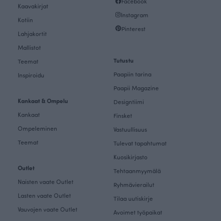
Facebook
Kaavakirjat
Instagram
Kotiin
Pinterest
Lahjakortit
Mallistot
Tutustu
Teemat
Paapiin tarina
Inspiroidu
Paapii Magazine
Kankaat & Ompelu
Designtiimi
Kankaat
Finsket
Ompeleminen
Vastuullisuus
Teemat
Tulevat tapahtumat
Kuosikirjasto
Outlet
Tehtaanmyymälä
Naisten vaate Outlet
Ryhmävierailut
Lasten vaate Outlet
Tilaa uutiskirje
Vauvojen vaate Outlet
Avoimet työpaikat