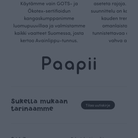
Käytämme vain GOTS- ja
aseteta rajoja. Mei
Ökotex-sertifioidun
suunnittelu on kaikk
kangaskumppanimme
kauden trendejä
luomupuuvillaa ja valmistamme
omanlaista, aja
kaikki vaatteet Suomessa, josta
tunnistettavaa desig
kertoo Avainlippu-tunnus.
vahva arvop
Sukella mukaan
Tilaa uutiskirje
tarinaamme