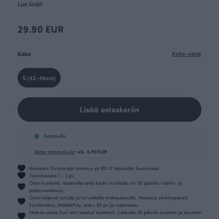
Lue lisää
29.90 EUR
Koko
Koko-opas
S (42-46cm)
Lisää ostoskoriin
Saatavilla
Katso toimituskulut
alk. 4.90 EUR
Ilmainen Postnordin toimitus yli 100 € tilauksille Suomessa.
Toimitusaika 1 - 3 pv
Osta huoletta. Vaatteilla sekä kodin tuotteilla on 30 päivän vaihto- ja
palautusoikeus.
Osta helposti tutuilla ja turvallisilla maksutavoilla. Mukana verkkopankit,
korttimaksu, MobilePay, lasku 30 pv ja osamaksu.
Maksa vasta, kun olet saanut tuotteen. Laskulla 30 päivän kuluton ja koroton