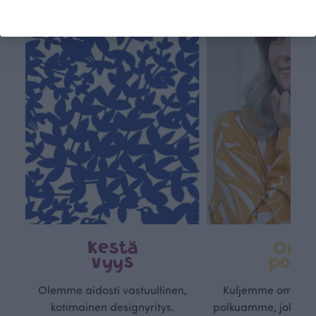
Kestä
Oma
vyys
polk
Olemme aidosti vastuullinen,
Kuljemme omaa, v
kotimainen designyritys.
polkuamme, jolla lu