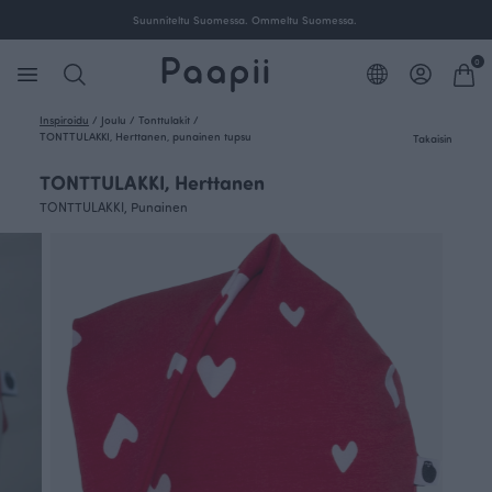
itus yli 100 € tilauksille Suomessa.
Suunniteltu Suom
0
Inspiroidu
/
Joulu
/
Tonttulakit
/
TONTTULAKKI, Herttanen, punainen tupsu
Takaisin
TONTTULAKKI, Herttanen
TONTTULAKKI, Punainen