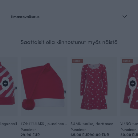
Ilmastovaikutus
Saattaisit olla kiinnostunut myös näistä
OUTLET
OUTLET
iagonaali
TONTTULAKKI, punainen tupsu
SUMU tunika, Herttanen
VIENO tun
Punainen
Punainen
Punainen
29.90 EUR
65.00 EUR
90.00 EUR
30.00 EU