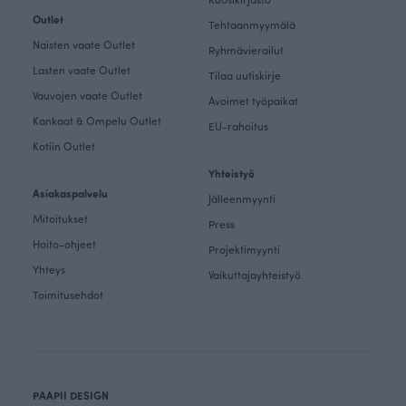
Outlet
Tehtaanmyymälä
Naisten vaate Outlet
Ryhmävierailut
Lasten vaate Outlet
Tilaa uutiskirje
Vauvojen vaate Outlet
Avoimet työpaikat
Kankaat & Ompelu Outlet
EU-rahoitus
Kotiin Outlet
Yhteistyö
Asiakaspalvelu
Jälleenmyynti
Mitoitukset
Press
Hoito-ohjeet
Projektimyynti
Yhteys
Vaikuttajayhteistyö
Toimitusehdot
PAAPII DESIGN