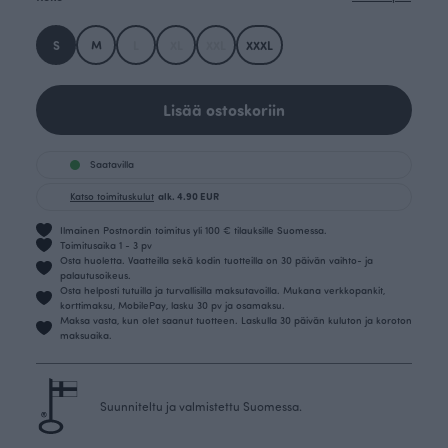
S
M
L
XL
XXL
XXXL
Lisää ostoskoriin
Saatavilla
Katso toimituskulut
alk. 4.90 EUR
Ilmainen Postnordin toimitus yli 100 € tilauksille Suomessa.
Toimitusaika 1 - 3 pv
Osta huoletta. Vaatteilla sekä kodin tuotteilla on 30 päivän vaihto- ja
palautusoikeus.
Osta helposti tutuilla ja turvallisilla maksutavoilla. Mukana verkkopankit,
korttimaksu, MobilePay, lasku 30 pv ja osamaksu.
Maksa vasta, kun olet saanut tuotteen. Laskulla 30 päivän kuluton ja koroton
maksuaika.
Suunniteltu ja valmistettu Suomessa.