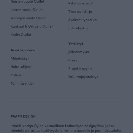
Naisten vaate Outlet
Ryhmävierailut
Lasten vaate Outlet
Tilaa uutiskirje
Vauvojen vaate Outlet
Avoimet työpaikat
Kankaat & Ompelu Outlet
EU-rahoitus
Kotiin Outlet
Yhteistyö
Asiakaspalvelu
Jälleenmyynti
Mitoitukset
Press
Hoito-ohjeet
Projektimyynti
Yhteys
Vaikuttajayhteistyö
Toimitusehdot
PAAPII DESIGN
PaaPii Design Oy on vastuullinen kotimainen designyritys, jonka
toiminta perustuu kestävyydelle, kotimaisuudelle ja positiivisuudelle.