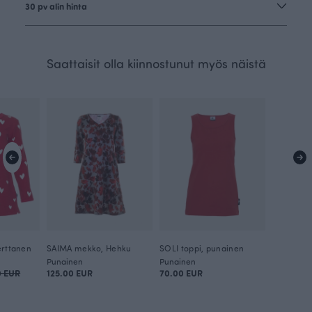
30 pv alin hinta
Saattaisit olla kiinnostunut myös näistä
erttanen
SAIMA mekko, Hehku
SOLI toppi, punainen
Punainen
Punainen
0 EUR
125.00 EUR
70.00 EUR