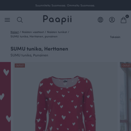
00 € tilauksille Suomessa.
Suunniteltu Suomessa. Omm
0
Naiset
/
Naisten vaatteet
/
Naisten tunikat
/
SUMU tunika, Herttanen, punainen
Takaisin
SUMU tunika, Herttanen
SUMU tunika, Punainen
OUTLET
OUTLET