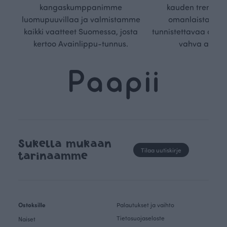
kangaskumppanimme
kauden trendejä
luomupuuvillaa ja valmistamme
omanlaista, aja
kaikki vaatteet Suomessa, josta
tunnistettavaa desig
kertoo Avainlippu-tunnus.
vahva arvop
Sukella mukaan
Tilaa uutiskirje
tarinaamme
Ostoksille
Palautukset ja vaihto
Tietosuojaseloste
Naiset