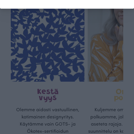
Kestä
Oma
vyys
polk
Olemme aidosti vastuullinen,
Kuljemme omaa, v
kotimainen designyritys.
polkuamme, jolla lu
Käytämme vain GOTS- ja
aseteta rajoja. Mei
Ökotex-sertifioidun
suunnittelu on kaikk