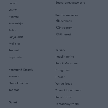
Saavutettavuusseloste
Lapset
Vauvat
Seuraa somessa
Kankaat
Facebook
Kaavakirjat
Instagram
Kotiin
Pinterest
Lahjakortit
Mallistot
Tutustu
Teemat
Paapiin tarina
Inspiroidu
Paapii Magazine
Kankaat & Ompelu
Designtiimi
Kankaat
Finsket
Ompeleminen
Vastuullisuus
Teemat
Tulevat tapahtumat
Kuosikirjasto
Outlet
Tehtaanmyymälä