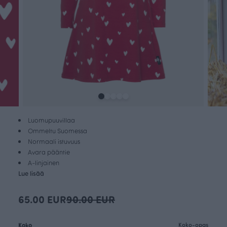
Luomupuuvillaa
Ommeltu Suomessa
Normaali istuvuus
Avara pääntie
A-linjainen
Lue lisää
65.00 EUR
90.00 EUR
Koko
Koko-opas