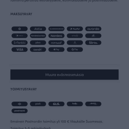
toiminta perustuu kestävyydelle, kotimaisuudelle ja positiivisuudelle.
MAKSUTAVAT
Muuta evästeasetuksia
TOIMITUSTAVAT
Ilmainen Postnordin toimitus yli 100 € tilauksille Suomessa.
Toimitus 3-5 arkipäivässä.