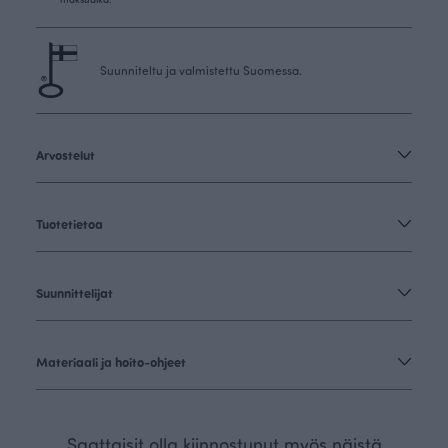
Suunniteltu ja valmistettu Suomessa.
Arvostelut
Tuotetietoa
Suunnittelijat
Materiaali ja hoito-ohjeet
Saattaisit olla kiinnostunut myös näistä