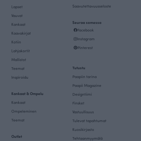
Saavutettavuusseloste
Lapset
Vauvat
Seuraa somessa
Kankaat
Facebook
Kaavakirjat
Instagram
Kotiin
Pinterest
Lahjakortit
Mallistot
Tutustu
Teemat
Paapiin tarina
Inspiroidu
Paapii Magazine
Kankaat & Ompelu
Designtiimi
Kankaat
Finsket
Ompeleminen
Vastuullisuus
Teemat
Tulevat tapahtumat
Kuosikirjasto
Outlet
Tehtaanmyymälä