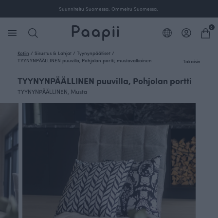
Suunniteltu Suomessa. Ommeltu Suomessa.
0
Kotiin
/
Sisustus & Lahjat
/
Tyynynpäälliset
/
TYYNYNPÄÄLLINEN puuvilla, Pohjolan portti, mustavalkoinen
Takaisin
TYYNYNPÄÄLLINEN puuvilla, Pohjolan portti
TYYNYNPÄÄLLINEN, Musta