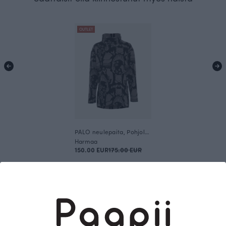
OUTLET
PALO neulepaita, Pohjolan portti
Harmaa
150.00 EUR
175.00 EUR
Tämä on Paapii