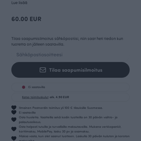
Lue lisää
60.00 EUR
Tilaa saapumisilmoitus sähköpostiisi, niin saat heti tiedon kun
tuotetta on jälleen saatavilla.
Tilaa saapumisilmoitus
Ei saatavilla
Katso toimituskulut
alk. 4.90 EUR
Ilmainen Postnordin toimitus yli 100 € tilauksille Suomessa.
Ei saatavilla
Osta huoletta. Vaatteilla sekä kodin tuotteilla on 30 päivän vaihto- ja
palautusoikeus.
Osta helposti tutuilla ja turvallisilla maksutavoilla. Mukana verkkopankit,
korttimaksu, MobilePay, lasku 30 pv ja osamaksu.
Maksa vasta, kun olet saanut tuotteen. Laskulla 30 päivän kuluton ja koroton
maksuaika.