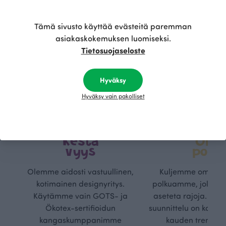
Tämä sivusto käyttää evästeitä paremman
asiakaskokemuksen luomiseksi.
Tietosuojaseloste
Hyväksy
Hyväksy vain pakolliset
Kestä
Oma
vyys
polk
Olemme aidosti vastuullinen,
Kuljemme omaa, v
kotimainen designyritys.
polkuamme, jolla lu
Käytämme vain GOTS- ja
aseteta rajoja. Mei
Ökotex-sertifioidun
suunnittelu on kaikk
kangaskumppanimme
kauden trendejä