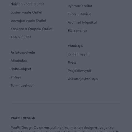
Naisten vaate Outlet
Ryhmävierailut
Lasten vaate Outlet
Tilaa uutiskirje
Vauvojen vaate Outlet
Avoimet työpaikat
Kankaat & Ompelu Outlet
EU-rahoitus
Kotiin Outlet
Yhteistyö
Asiakaspalvelu
Jälleenmyynti
Mitoitukset
Press
Hoito-ohjeet
Projektimyynti
Yhteys
Vaikuttajayhteistyö
Toimitusehdot
PAAPII DESIGN
PaaPii Design Oy on vastuullinen kotimainen designyritys, jonka