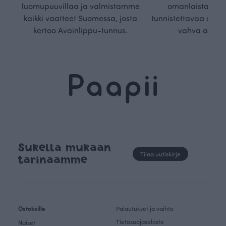
luomupuuvillaa ja valmistamme
omanlaista, aja
kaikki vaatteet Suomessa, josta
tunnistettavaa desig
kertoo Avainlippu-tunnus.
vahva arvop
Sukella mukaan
Tilaa uutiskirje
tarinaamme
Ostoksille
Palautukset ja vaihto
Tietosuojaseloste
Naiset