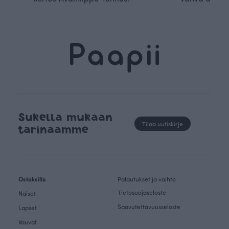
Sukella mukaan
Tilaa uutiskirje
tarinaamme
Ostoksille
Palautukset ja vaihto
Tietosuojaseloste
Naiset
Saavutettavuusseloste
Lapset
Vauvat