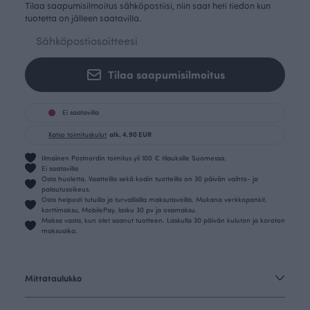
Tilaa saapumisilmoitus sähköpostiisi, niin saat heti tiedon kun
tuotetta on jälleen saatavilla.
Tilaa saapumisilmoitus
Ei saatavilla
Katso toimituskulut
alk. 4.90 EUR
Ilmainen Postnordin toimitus yli 100 € tilauksille Suomessa.
Ei saatavilla
Osta huoletta. Vaatteilla sekä kodin tuotteilla on 30 päivän vaihto- ja
palautusoikeus.
Osta helposti tutuilla ja turvallisilla maksutavoilla. Mukana verkkopankit,
korttimaksu, MobilePay, lasku 30 pv ja osamaksu.
Maksa vasta, kun olet saanut tuotteen. Laskulla 30 päivän kuluton ja koroton
maksuaika.
Mittataulukko