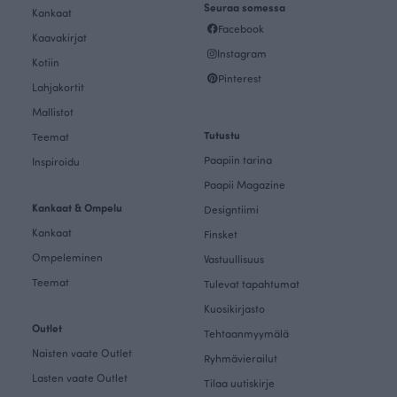
Seuraa somessa
Kankaat
Facebook
Kaavakirjat
Instagram
Kotiin
Pinterest
Lahjakortit
Mallistot
Tutustu
Teemat
Paapiin tarina
Inspiroidu
Paapii Magazine
Kankaat & Ompelu
Designtiimi
Kankaat
Finsket
Ompeleminen
Vastuullisuus
Teemat
Tulevat tapahtumat
Kuosikirjasto
Outlet
Tehtaanmyymälä
Naisten vaate Outlet
Ryhmävierailut
Lasten vaate Outlet
Tilaa uutiskirje