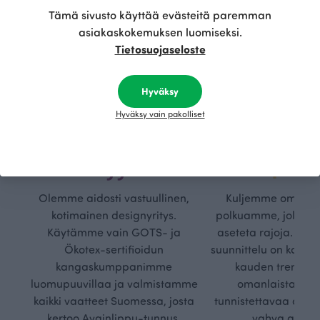
Tämä sivusto käyttää evästeitä paremman
asiakaskokemuksen luomiseksi.
Tietosuojaseloste
Hyväksy
Hyväksy vain pakolliset
Kestä
Oma
vyys
polk
Olemme aidosti vastuullinen,
Kuljemme omaa, v
kotimainen designyritys.
polkuamme, jolla lu
Käytämme vain GOTS- ja
aseteta rajoja. Mei
Ökotex-sertifioidun
suunnittelu on kaikk
kangaskumppanimme
kauden trendejä
luomupuuvillaa ja valmistamme
omanlaista, aja
kaikki vaatteet Suomessa, josta
tunnistettavaa desig
kertoo Avainlippu-tunnus.
vahva arvop