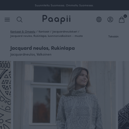
Suunniteltu Suomessa. Ommeltu Suomessa.
0
Kankaat & Ompelu
/
Kankaat
/
Jacquardneulokset
/
Jacquard neulos, Rukinlapa, luonnonvalkoinen - musta
Takaisin
Jacquard neulos, Rukinlapa
Jacquardneulos, Valkoinen