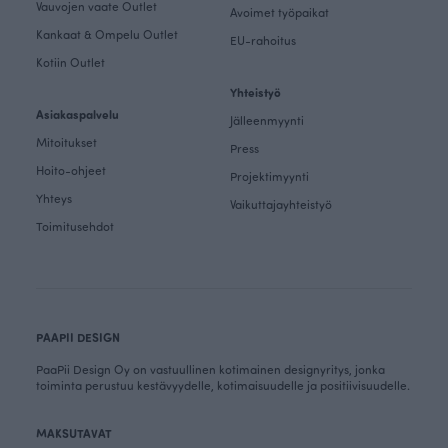
Vauvojen vaate Outlet
Avoimet työpaikat
Kankaat & Ompelu Outlet
EU-rahoitus
Kotiin Outlet
Yhteistyö
Asiakaspalvelu
Jälleenmyynti
Mitoitukset
Press
Hoito-ohjeet
Projektimyynti
Yhteys
Vaikuttajayhteistyö
Toimitusehdot
PAAPII DESIGN
PaaPii Design Oy on vastuullinen kotimainen designyritys, jonka
toiminta perustuu kestävyydelle, kotimaisuudelle ja positiivisuudelle.
MAKSUTAVAT