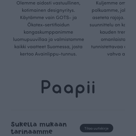
Olemme aidosti vastuullinen,
Kuljemme omaa, v
kotimainen designyritys.
polkuamme, jolla lu
Käytämme vain GOTS- ja
aseteta rajoja. Mei
Ökotex-sertifioidun
suunnittelu on kaikk
kangaskumppanimme
kauden trendejä
luomupuuvillaa ja valmistamme
omanlaista, aja
kaikki vaatteet Suomessa, josta
tunnistettavaa desig
kertoo Avainlippu-tunnus.
vahva arvop
Sukella mukaan
Tilaa uutiskirje
tarinaamme