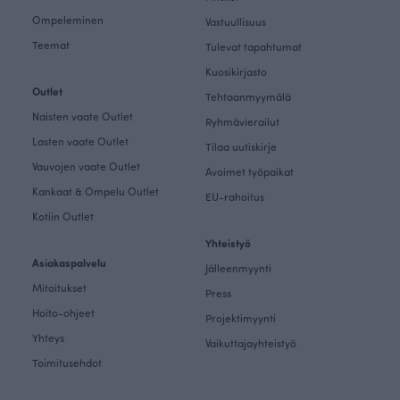
Ompeleminen
Vastuullisuus
Teemat
Tulevat tapahtumat
Kuosikirjasto
Outlet
Tehtaanmyymälä
Naisten vaate Outlet
Ryhmävierailut
Lasten vaate Outlet
Tilaa uutiskirje
Vauvojen vaate Outlet
Avoimet työpaikat
Kankaat & Ompelu Outlet
EU-rahoitus
Kotiin Outlet
Yhteistyö
Asiakaspalvelu
Jälleenmyynti
Mitoitukset
Press
Hoito-ohjeet
Projektimyynti
Yhteys
Vaikuttajayhteistyö
Toimitusehdot