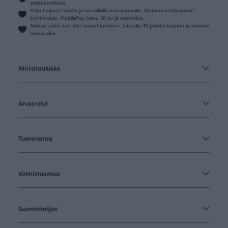
palautusoikeus.
Osta helposti tutuilla ja turvallisilla maksutavoilla. Mukana verkkopankit,
korttimaksu, MobilePay, lasku 30 pv ja osamaksu.
Maksa vasta, kun olet saanut tuotteen. Laskulla 30 päivän kuluton ja koroton
maksuaika.
Mittataulukko
Arvostelut
Tuotetietoa
Valmistusmaa
Suunnittelijat