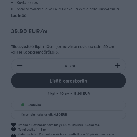
Kuvioneulos
Määrämittaan leikatuilla kankailla ei ole palautusoikeutta
Lue lisää
39.90 EUR/m
Tilausyksikkö 1kpl = 10cm. Jos tarvitset neulosta esim 50 cm
valitse kappalemääräksi 5.
kpl
Lisää ostoskoriin
4 kpl = 40 cm = 15.96 EUR
Saatavilla
Katso toimituskulut
alk. 4.90 EUR
Ilmainen Postnordin toimitus yli 100 € tilauksille Suomessa.
Toimitusaika 1 - 3 pv
Osta huoletta. Vaatteilla sekä kodin tuotteilla on 30 päivän vaihto- ja