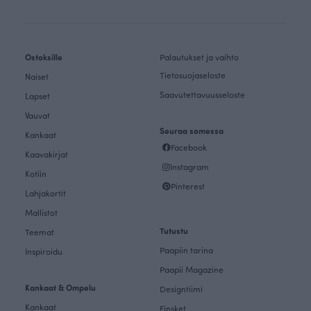
Ostoksille
Palautukset ja vaihto
Tietosuojaseloste
Naiset
Saavutettavuusseloste
Lapset
Vauvat
Seuraa somessa
Kankaat
Facebook
Kaavakirjat
Instagram
Kotiin
Pinterest
Lahjakortit
Mallistot
Tutustu
Teemat
Paapiin tarina
Inspiroidu
Paapii Magazine
Kankaat & Ompelu
Designtiimi
Kankaat
Finsket