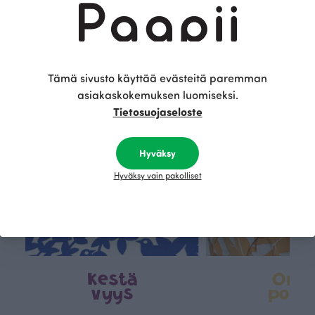
Tämä on Paapii
Tämä sivusto käyttää evästeitä paremman
asiakaskokemuksen luomiseksi.
Tietosuojaseloste
Hyväksy
Hyväksy vain pakolliset
Kestä
Oma
vyys
polk