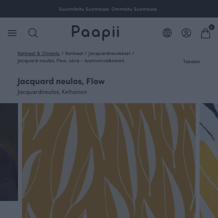
Suunniteltu Suomessa. Ommeltu Suomessa.
0
Kankaat & Ompelu
/
Kankaat
/
Jacquardneulokset
/
Jacquard neulos, Flow, okra - luonnonvalkoinen
Takaisin
Jacquard neulos, Flow
Jacquardneulos, Keltainen