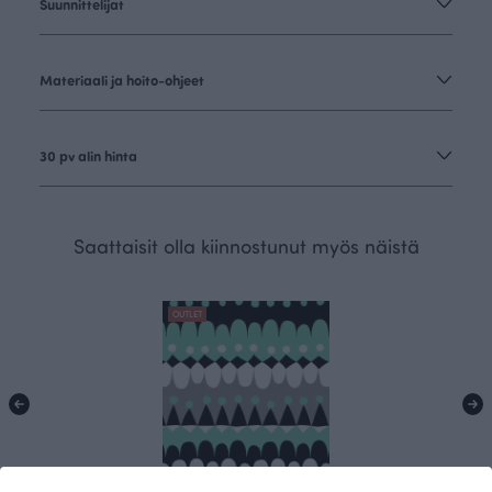
Suunnittelijat
Materiaali ja hoito-ohjeet
30 pv alin hinta
Saattaisit olla kiinnostunut myös näistä
OUTLET