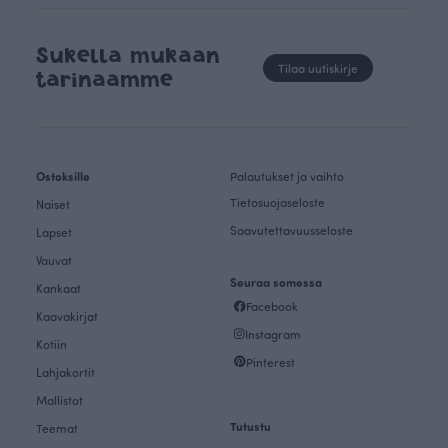
Sukella mukaan
Tilaa uutiskirje
tarinaamme
Ostoksille
Palautukset ja vaihto
Tietosuojaseloste
Naiset
Saavutettavuusseloste
Lapset
Vauvat
Seuraa somessa
Kankaat
Facebook
Kaavakirjat
Instagram
Kotiin
Pinterest
Lahjakortit
Mallistot
Tutustu
Teemat