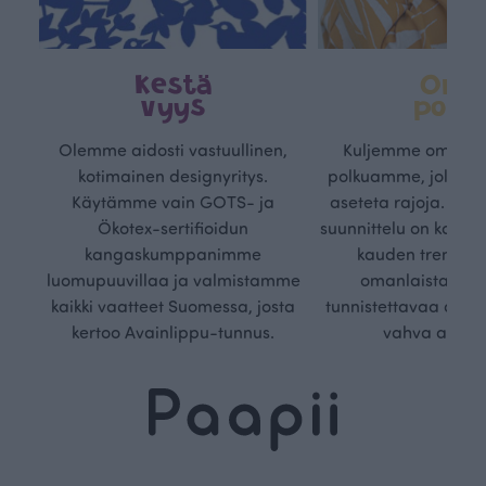
Kestä
Oma
vyys
polk
Olemme aidosti vastuullinen,
Kuljemme omaa, v
kotimainen designyritys.
polkuamme, jolla lu
Käytämme vain GOTS- ja
aseteta rajoja. Mei
Ökotex-sertifioidun
suunnittelu on kaikk
kangaskumppanimme
kauden trendejä
luomupuuvillaa ja valmistamme
omanlaista, aja
kaikki vaatteet Suomessa, josta
tunnistettavaa desig
kertoo Avainlippu-tunnus.
vahva arvop