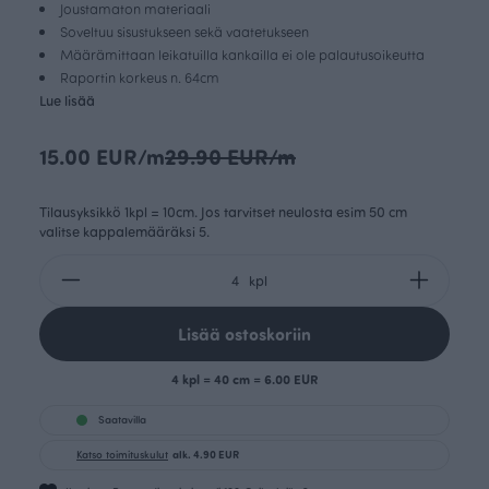
Joustamaton materiaali
Soveltuu sisustukseen sekä vaatetukseen
Määrämittaan leikatuilla kankailla ei ole palautusoikeutta
Raportin korkeus n. 64cm
Lue lisää
15.00 EUR/m
29.90 EUR/m
Tilausyksikkö 1kpl = 10cm. Jos tarvitset neulosta esim 50 cm
valitse kappalemääräksi 5.
kpl
Lisää ostoskoriin
4 kpl = 40 cm = 6.00 EUR
Saatavilla
Katso toimituskulut
alk. 4.90 EUR