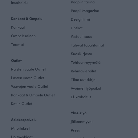
Paapiin tarina
Inspiroidu
Paapii Magazine
Kankaat & Ompelu
Designtiimi
Kankaat
Finsket
Ompeleminen
Vastuullisuus
Teemat
Tulevat tapahtumat
Kuosikirjasto
Outlet
Tehtaanmyymälä
Naisten vaate Outlet
Ryhmävierailut
Lasten vaate Outlet
Tilaa uutiskirje
Vauvojen vaate Outlet
Avoimet työpaikat
Kankaat & Ompelu Outlet
EU-rahoitus
Kotiin Outlet
Yhteistyö
Asiakaspalvelu
Jälleenmyynti
Mitoitukset
Press
Hoito-ohjeet