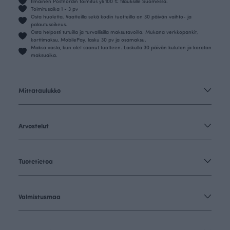
Ilmainen Postnordin toimitus yli 100 € tilauksille Suomessa.
Toimitusaika 1 - 3 pv
Osta huoletta. Vaatteilla sekä kodin tuotteilla on 30 päivän vaihto- ja
palautusoikeus.
Osta helposti tutuilla ja turvallisilla maksutavoilla. Mukana verkkopankit,
korttimaksu, MobilePay, lasku 30 pv ja osamaksu.
Maksa vasta, kun olet saanut tuotteen. Laskulla 30 päivän kuluton ja koroton
maksuaika.
Mittataulukko
Arvostelut
Tuotetietoa
Valmistusmaa