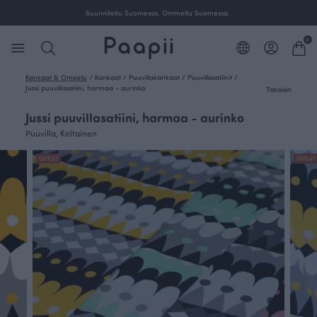
nen toimitus yli 100 € tilauksille Suomessa.
Suunnitel
0
Kankaat & Ompelu
/
Kankaat
/
Puuvillakankaat
/
Puuvillasatiinit
/
Jussi puuvillasatiini, harmaa - aurinko
Takaisin
Jussi puuvillasatiini, harmaa - aurinko
Puuvilla, Keltainen
OUTLET
OUTLET