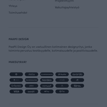
Projektimyynti
Yhteys
Vaikuttajayhteistyö
Toimitusehdot
PAAPII DESIGN
PaaPii Design Oy on vastuullinen kotimainen designyritys, jonka
toiminta perustuu kestävyydelle, kotimaisuudelle ja positiivisuudelle.
MAKSUTAVAT