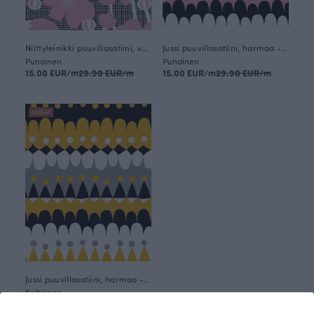
Niittyleinikki puuvillasatiini, vaaleanpunainen
Jussi puuvillasatiini, harmaa - vaaleanpunainen
Punainen
Punainen
15.00 EUR/m
29.90 EUR/m
15.00 EUR/m
29.90 EUR/m
OUTLET
Jussi puuvillasatiini, harmaa - aurinko
Keltainen
15.00 EUR/m
29.90 EUR/m