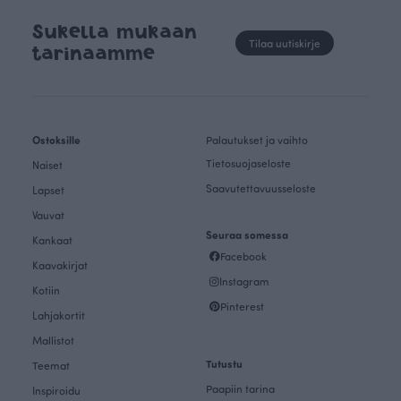
Sukella mukaan
Tilaa uutiskirje
tarinaamme
Ostoksille
Palautukset ja vaihto
Tietosuojaseloste
Naiset
Saavutettavuusseloste
Lapset
Vauvat
Seuraa somessa
Kankaat
Facebook
Kaavakirjat
Instagram
Kotiin
Pinterest
Lahjakortit
Mallistot
Tutustu
Teemat
Paapiin tarina
Inspiroidu