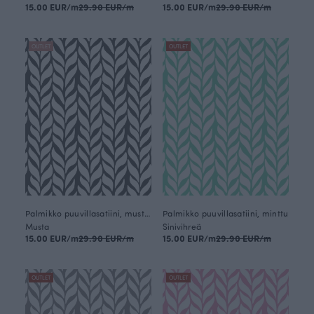
15.00 EUR/m
29.90 EUR/m
15.00 EUR/m
29.90 EUR/m
OUTLET
OUTLET
Palmikko puuvillasatiini, mustavalkoinen
Palmikko puuvillasatiini, minttu
Musta
Sinivihreä
15.00 EUR/m
29.90 EUR/m
15.00 EUR/m
29.90 EUR/m
OUTLET
OUTLET