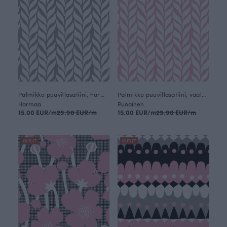
Palmikko puuvillasatiini, harmaa
Palmikko puuvillasatiini, vaaleanpunainen
Harmaa
Punainen
15.00 EUR/m
29.90 EUR/m
15.00 EUR/m
29.90 EUR/m
OUTLET
OUTLET