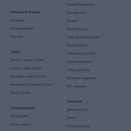
Paapii Magazine
Kankaat & Ompelu
Designtiimi
Kankaat
Finsket
Ompeleminen
Vastuullisuus
Teemat
Tulevat tapahtumat
Kuosikirjasto
Outlet
Tehtaanmyymälä
Naisten vaate Outlet
Ryhmävierailut
Lasten vaate Outlet
Tilaa uutiskirje
Vauvojen vaate Outlet
Avoimet työpaikat
Kankaat & Ompelu Outlet
EU-rahoitus
Kotiin Outlet
Yhteistyö
Asiakaspalvelu
Jälleenmyynti
Mitoitukset
Press
Hoito-ohjeet
Projektimyynti