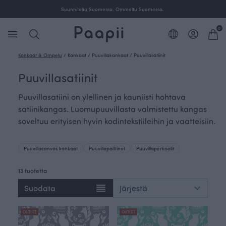
Ilmainen toimitus yli 100 € tilauksille Suomessa.
0
Kankaat & Ompelu
/
Kankaat
/
Puuvillakankaat
/
Puuvillasatiinit
Puuvillasatiinit
Puuvillasatiini on ylellinen ja kauniisti hohtava
satiinikangas. Luomupuuvillasta valmistettu kangas
soveltuu erityisen hyvin kodintekstiileihin ja vaatteisiin.
Puuvillacanvas kankaat
Puuvillapalttinat
Puuvillaperkaalit
13 tuotetta
Suodata
OUTLET
OUTLET