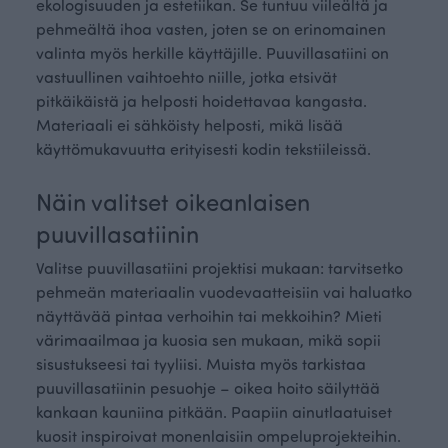
ekologisuuden ja estetiikan. Se tuntuu viileältä ja
pehmeältä ihoa vasten, joten se on erinomainen
valinta myös herkille käyttäjille. Puuvillasatiini on
vastuullinen vaihtoehto niille, jotka etsivät
pitkäikäistä ja helposti hoidettavaa kangasta.
Materiaali ei sähköisty helposti, mikä lisää
käyttömukavuutta erityisesti kodin tekstiileissä.
Näin valitset oikeanlaisen
puuvillasatiinin
Valitse puuvillasatiini projektisi mukaan: tarvitsetko
pehmeän materiaalin vuodevaatteisiin vai haluatko
näyttävää pintaa verhoihin tai mekkoihin? Mieti
värimaailmaa ja kuosia sen mukaan, mikä sopii
sisustukseesi tai tyyliisi. Muista myös tarkistaa
puuvillasatiinin pesuohje – oikea hoito säilyttää
kankaan kauniina pitkään. Paapiin ainutlaatuiset
kuosit inspiroivat monenlaisiin ompeluprojekteihin.