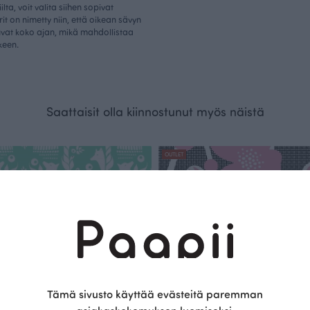
ta, voit valita siihen sopivat
rit on nimetty niin, että oikean sävyn
tuvat koko ajan, mikä mahdollistaa
keen.
Saattaisit olla kiinnostunut myös näistä
OUTLET
Tämä sivusto käyttää evästeitä paremman