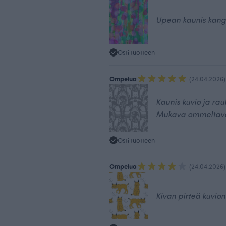
Upean kaunis kangas
Osti tuotteen
Ompelua
(24.04.2026)
Kaunis kuvio ja rau
Mukava ommeltav
Osti tuotteen
Ompelua
(24.04.2026)
Kivan pirteä kuvio