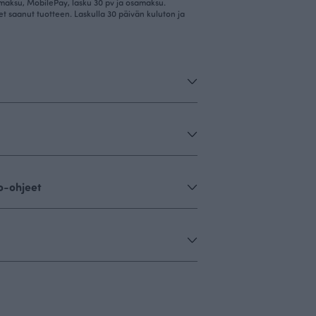
imaksu, MobilePay, lasku 30 pv ja osamaksu.
et saanut tuotteen. Laskulla 30 päivän kuluton ja
o-ohjeet