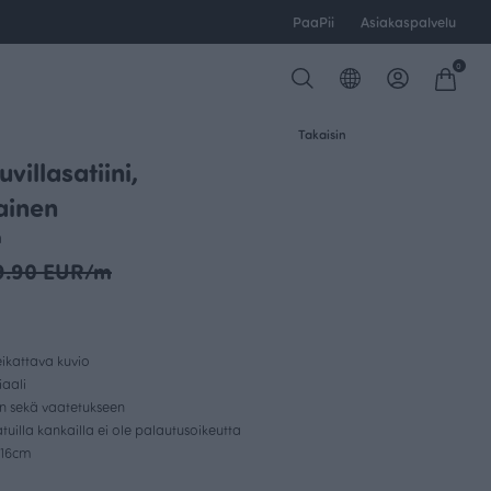
PaaPii
Asiakaspalvelu
0
Takaisin
villasatiini,
OUTLET
ainen
n
9.90 EUR/m
ikattava kuvio
aali
en sekä vaatetukseen
uilla kankailla ei ole palautusoikeutta
 16cm