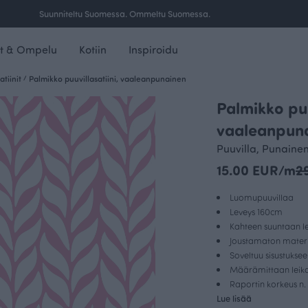
Ilmainen toimitus yli 100 € tilauksille Suomessa.
t & Ompelu
Kotiin
Inspiroidu
atiinit
/
Palmikko puuvillasatiini, vaaleanpunainen
Palmikko puu
OUTLET
vaaleanpun
Puuvilla, Punaine
15.00 EUR/m
2
Luomupuuvillaa
Leveys 160cm
Kahteen suuntaan le
Joustamaton materi
Soveltuu sisustukse
Määrämittaan leikat
Raportin korkeus n.
Lue lisää