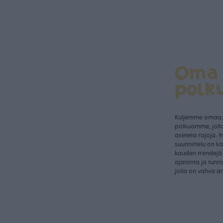
Oma
polk
Kuljemme omaa, 
polkuamme, jolla
aseteta rajoja. 
suunnittelu on k
kauden trendejä 
ajatonta ja tunn
jolla on vahva a