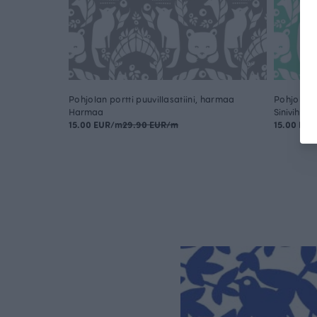
Pohjolan portti puuvillasatiini, harmaa
Pohjolan p
Harmaa
Sinivihreä
15.00 EUR/m
29.90 EUR/m
15.00 EU