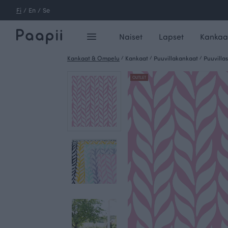
Fi
/
En
/
Se
Naiset
Lapset
Kankaa
Kankaat & Ompelu
/
Kankaat
/
Puuvillakankaat
/
Puuvillas
OUTLET