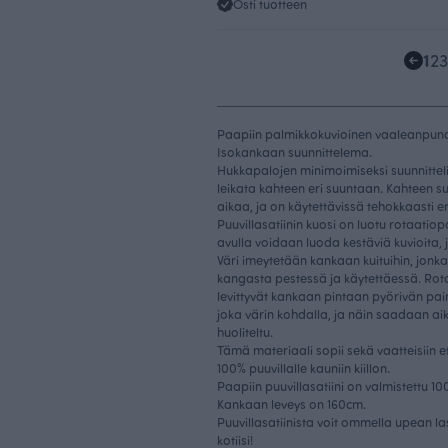
Osti tuotteen
1
2
3
Paapiin palmikkokuvioinen vaaleanpunain
Isokankaan suunnittelema.
Hukkapalojen minimoimiseksi suunnittel
leikata kahteen eri suuntaan. Kahteen s
aikaa, ja on käytettävissä tehokkaasti er
Puuvillasatiinin kuosi on luotu rotaati
avulla voidaan luoda kestäviä kuvioita, j
Väri imeytetään kankaan kuituihin, jonka
kangasta pestessä ja käytettäessä. Rota
levittyvät kankaan pintaan pyörivän pai
joka värin kohdalla, ja näin saadaan aik
huoliteltu.
Tämä materiaali sopii sekä vaatteisiin e
100% puuvillalle kauniin kiillon.
Paapiin puuvillasatiini on valmistettu 1
Kankaan leveys on 160cm.
Puuvillasatiinista voit ommella upean l
kotiisi!