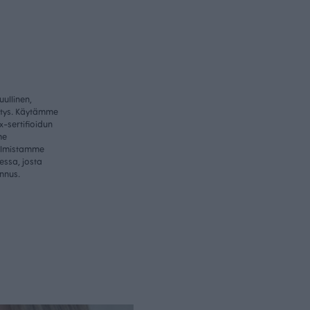
ullinen,
itys. Käytämme
-sertifioidun
me
valmistamme
essa, josta
nnus.