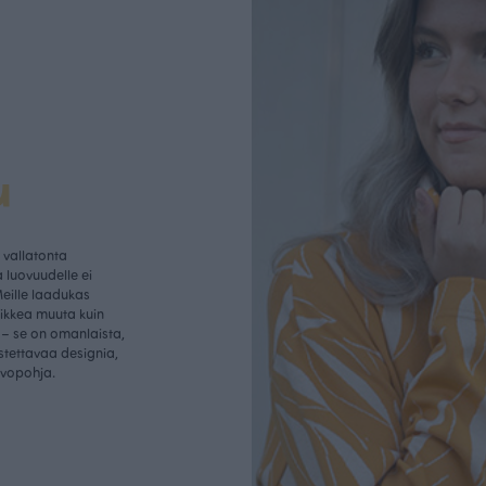
u
vallatonta
 luovuudelle ei
Meille laadukas
aikkea muuta kuin
– se on omanlaista,
istettavaa designia,
rvopohja.