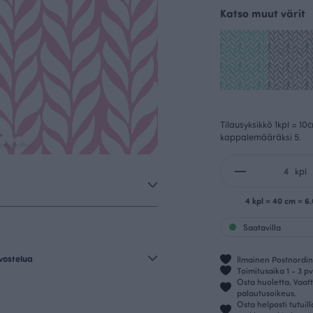
Katso muut värit
Tilausyksikkö 1kpl = 10
kappalemääräksi 5.
kpl
4 kpl = 40 cm = 6
Saatavilla
vostelua
Ilmainen Postnordin 
Toimitusaika 1 - 3 pv
Osta huoletta. Vaatt
palautusoikeus.
Osta helposti tutuil