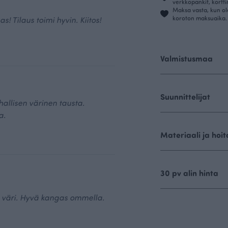
verkkopankit, kortt
Maksa vasta, kun ol
koroton maksuaika.
! Tilaus toimi hyvin. Kiitos!
Valmistusmaa
Suunnittelijat
hallisen värinen tausta.
a.
Materiaali ja hoit
30 pv alin hinta
n väri. Hyvä kangas ommella.