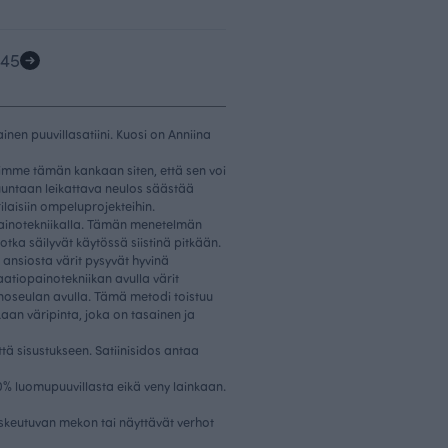
4
5
en puuvillasatiini. Kuosi on Anniina
imme tämän kankaan siten, että sen voi
uuntaan leikattava neulos säästää
ilaisiin ompeluprojekteihin.
opainotekniikalla. Tämän menetelmän
otka säilyvät käytössä siistinä pitkään.
 ansiosta värit pysyvät hyvinä
atiopainotekniikan avulla värit
noseulan avulla. Tämä metodi toistuu
aan väripinta, joka on tasainen ja
ttä sisustukseen. Satiinisidos antaa
00% luomupuuvillasta eikä veny lainkaan.
askeutuvan mekon tai näyttävät verhot