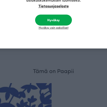
asiakaskokemuksen luomiseksi.
Tietosuojaseloste
Hyväksy
Hyväksy vain pakolliset
ortti puuvillasatiini, minttu
Niittyleinikki puuvillasatiini, vaale
15.00 EUR/m
29.90 EUR/m
R/m
29.90 EUR/m
Tämä on Paapii