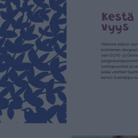
Kestä
vyys
Olemme aidosti vastu
kotimainen designyr
vain GOTS- ja Ökotex
kangaskumppanim
luomupuuvillaa ja 
kaikki vaatteet Suom
kertoo Avainlippu-tu