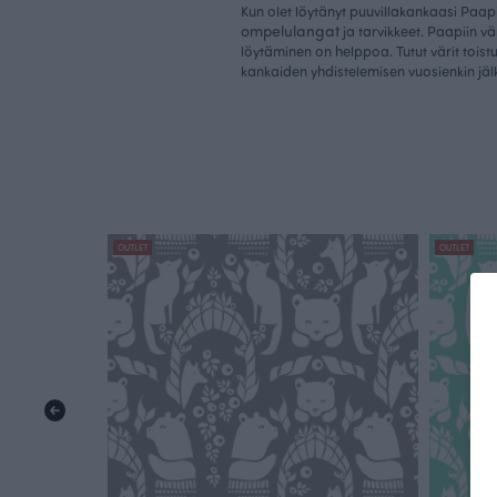
Kun olet löytänyt puuvillakankaasi Paapiil
ompelulangat
ja tarvikkeet. Paapiin vä
löytäminen on helppoa. Tutut värit tois
kankaiden yhdistelemisen vuosienkin jäl
OUTLET
OUTLET