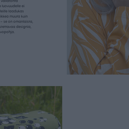
vallatonta
 luovuudelle ei
Meille laadukas
aikkea muuta kuin
– se on omanlaista,
istettavaa designia,
rvopohja.