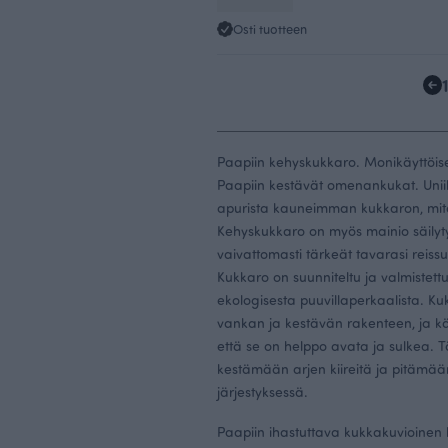
Osti tuotteen
Paapiin kehyskukkaro. Monikäyttöis
Paapiin kestävät omenankukat. Uniik
apurista kauneimman kukkaron, mitä
Kehyskukkaro on myös mainio säilyt
vaivattomasti tärkeät tavarasi reissu
Kukkaro on suunniteltu ja valmistet
ekologisesta puuvillaperkaalista. Ku
vankan ja kestävän rakenteen, ja k
että se on helppo avata ja sulkea. 
kestämään arjen kiireitä ja pitämää
järjestyksessä.
Paapiin ihastuttava kukkakuvioinen