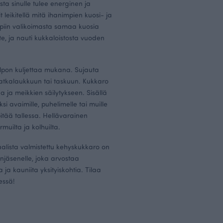
ista sinulle tulee energinen ja
it leikitellä mitä ihanimpien kuosi- ja
piin valikoimasta samaa kuosia
te
, ja nauti kukkaloistosta vuoden
elpon kuljettaa mukana. Sujauta
atkalaukkuun tai taskuun. Kukkaro
 ja meikkien säilytykseen. Sisällä
ksi avaimille, puhelimelle tai muille
pitää tallessa. Hellävarainen
muilta ja kolhuilta.
alista valmistettu kehyskukkaro on
njäsenelle, joka arvostaa
 ja kauniita yksityiskohtia. Tilaa
essä!