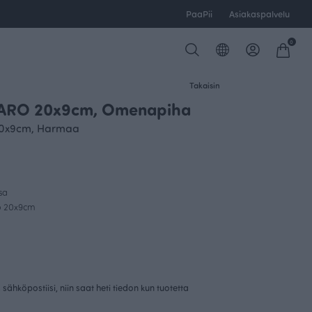
PaaPii
Asiakaspalvelu
0
Takaisin
ARO 20x9cm, Omenapiha
0x9cm, Harmaa
sa
o 20x9cm
sähköpostiisi, niin saat heti tiedon kun tuotetta