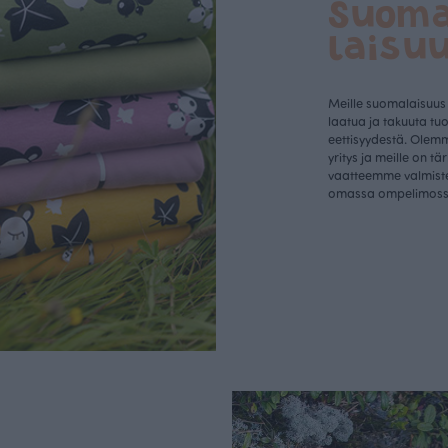
Suom
laisu
Meille suomalaisuus
laatua ja takuuta tu
eettisyydestä. Olem
yritys ja meille on tä
vaatteemme valmist
omassa ompelimos