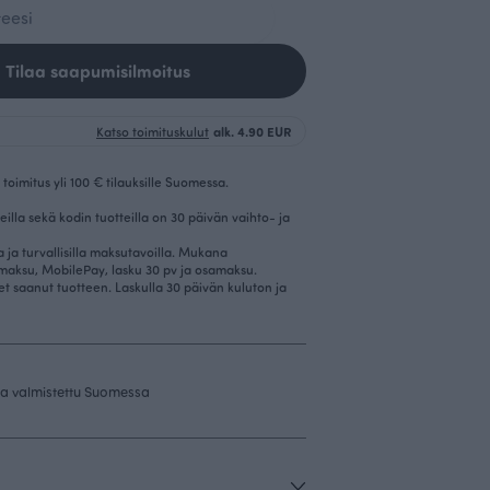
Tilaa saapumisilmoitus
Katso toimituskulut
alk. 4.90 EUR
toimitus yli 100 € tilauksille Suomessa.
eilla sekä kodin tuotteilla on 30 päivän vaihto- ja
la ja turvallisilla maksutavoilla. Mukana
imaksu, MobilePay, lasku 30 pv ja osamaksu.
et saanut tuotteen. Laskulla 30 päivän kuluton ja
 ja valmistettu Suomessa