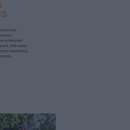
a
us
 merkitsee
otannon
me kotimainen
rkeää, että kaikki
etaan Suomessa,
samme.