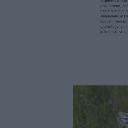
Kuljemme omaa, 
polkuamme, jolla
aseteta rajoja. 
suunnittelu on k
kauden trendejä 
ajatonta ja tunn
jolla on vahva a