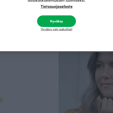
asiakaskokemuksen luomiseksi.
kertoo Avainlippu-tu
Tietosuojaseloste
Hyväksy
Hyväksy vain pakolliset
u