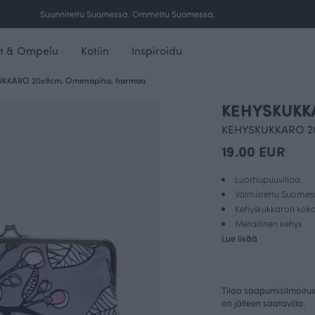
Ilmainen toimitus yli 100 € tilauksille Suomessa.
t & Ompelu
Kotiin
Inspiroidu
KKARO 20x9cm, Omenapiha, harmaa
KEHYSKUKK
KEHYSKUKKARO 2
19.00 EUR
Luomupuuvillaa
Valmistettu Suomes
Kehyskukkaron kok
Metallinen kehys
Lue lisää
Tilaa saapumisilmoitus 
on jälleen saatavilla.