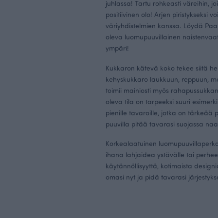
juhlassa! Tartu rohkeasti väreihin, jo
positiivinen olo! Arjen piristykseksi vo
väriyhdistelmien kanssa. Löydä Paa
oleva luomupuuvillainen
naistenvaa
ympäri!
Kukkaron kätevä koko tekee siitä h
kehyskukkaro laukkuun, reppuun, m
toimii mainiosti myös rahapussukkana
oleva tila on tarpeeksi suuri esimerki
pienille tavaroille, jotka on tärkeää 
puuvilla pitää tavarasi suojassa naar
Korkealaatuinen luomupuuvillaperka
ihana lahjaidea ystävälle tai perhee
käytännöllisyyttä, kotimaista designia
omasi nyt ja pidä tavarasi järjestyks