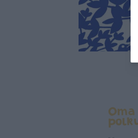
Oma
polk