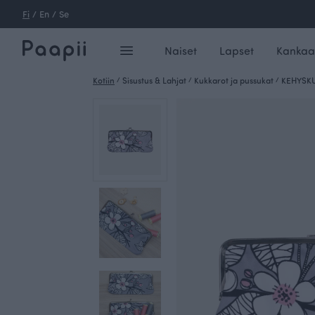
Fi
/
En
/
Se
Naiset
Lapset
Kankaa
Kotiin
/
Sisustus & Lahjat
/
Kukkarot ja pussukat
/
KEHYSKU