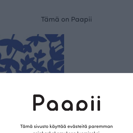
Tämä on Paapii
Kestä
vyys
Olemme aidosti vastu
kotimainen designyr
vain GOTS- ja Ökotex
kangaskumppanim
Tämä sivusto käyttää evästeitä paremman
luomupuuvillaa ja 
kaikki vaatteet Suom