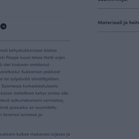
Materiaali ja hoit
1
essä kehyskukkarossa loistaa
ki Paapii-kuosi tekee tästä arjen
 olet koskaan omistanut.
ysratkaisu! Kukkaroon pakkaat
a tai työpäivää silmälläpitäen.
tu Suomessa korkealaatuisesta
kkaron metallinen kehys antaa sille
ätevä sulkumekanismi varmistaa,
Tämä pussukka on suunniteltu
n tavarasi turvassa ja
 kukkaro kulkee mukanasi arjessa ja