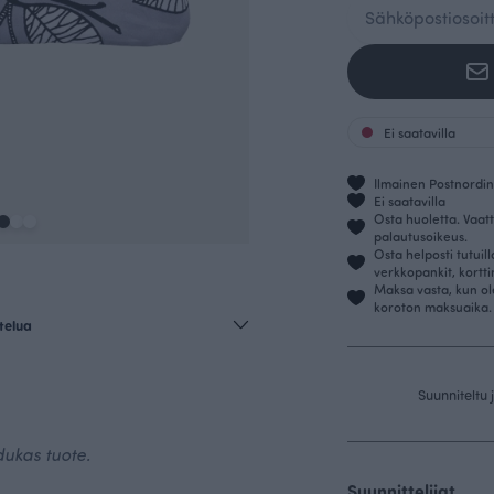
Ei saatavilla
Ilmainen Postnordin 
Ei saatavilla
Osta huoletta. Vaatt
palautusoikeus.
Osta helposti tutuil
verkkopankit, kortt
Maksa vasta, kun ol
koroton maksuaika.
telua
Suunniteltu
dukas tuote.
Suunnittelijat