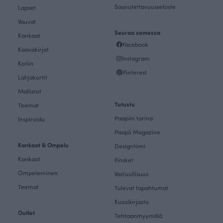
Saavutettavuusseloste
Lapset
Vauvat
Seuraa somessa
Kankaat
Facebook
Kaavakirjat
Instagram
Kotiin
Pinterest
Lahjakortit
Mallistot
Tutustu
Teemat
Paapiin tarina
Inspiroidu
Paapii Magazine
Kankaat & Ompelu
Designtiimi
Kankaat
Finsket
Ompeleminen
Vastuullisuus
Teemat
Tulevat tapahtumat
Kuosikirjasto
Outlet
Tehtaanmyymälä