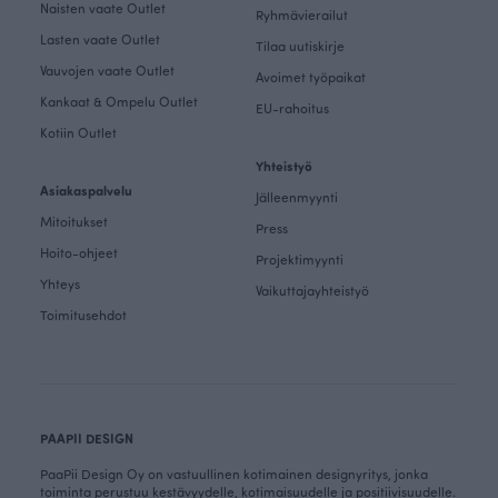
Naisten vaate Outlet
Ryhmävierailut
Lasten vaate Outlet
Tilaa uutiskirje
Vauvojen vaate Outlet
Avoimet työpaikat
Kankaat & Ompelu Outlet
EU-rahoitus
Kotiin Outlet
Yhteistyö
Asiakaspalvelu
Jälleenmyynti
Mitoitukset
Press
Hoito-ohjeet
Projektimyynti
Yhteys
Vaikuttajayhteistyö
Toimitusehdot
PAAPII DESIGN
PaaPii Design Oy on vastuullinen kotimainen designyritys, jonka
toiminta perustuu kestävyydelle, kotimaisuudelle ja positiivisuudelle.