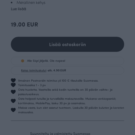
Metallinen kehys
Lue lisää
19.00 EUR
Lisää ostoskoriin
Alle 5kpl jäljellä. Ole nopea!
Katso toimituskulut
alk. 4.90 EUR
Ilmainen Postnordin toimitus yli 100 € tilauksille Suomessa.
Toimitusaika 1 - 3 pv
Osta huoletta. Vaatteilla sekä kodin tuotteilla on 30 päivän vaihto- ja
palautusoikeus.
Osta helposti tutuilla ja turvallisilla maksutavoilla. Mukana verkkopankit,
korttimaksu, MobilePay, lasku 30 pv ja osamaksu.
Maksa vasta, kun olet saanut tuotteen. Laskulla 30 päivän kuluton ja koroton
maksuaika.
Suunniteltu ja valmistettu Suomessa