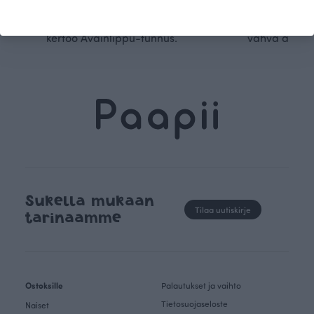
luomupuuvillaa ja valmistamme
omanlaista, aja
kaikki vaatteet Suomessa, josta
tunnistettavaa desig
kertoo Avainlippu-tunnus.
vahva arvop
Sukella mukaan
Tilaa uutiskirje
tarinaamme
Ostoksille
Palautukset ja vaihto
Tietosuojaseloste
Naiset