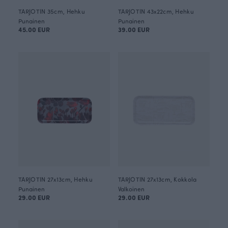
TARJOTIN 35cm, Hehku
TARJOTIN 43x22cm, Hehku
Punainen
Punainen
45.00 EUR
39.00 EUR
TARJOTIN 27x13cm, Hehku
TARJOTIN 27x13cm, Kokkola
Punainen
Valkoinen
29.00 EUR
29.00 EUR