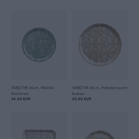
TARJOTIN 24cm, Mielikki
TARJOTIN 35cm, Pohjolan portti
Sinivihreä
Ruskea
34.00 EUR
45.00 EUR