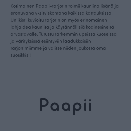
Kotimainen Paapii-tarjotin toimii kauniina lisänä ja
erottuvana yksityiskohtana kaikissa kattauksissa.
Uniikisti kuvioitu tarjotin on myös erinomainen
lahjaidea kauniita ja käytännöllisiä kodinesineitä
arvostavalle. Tutustu tarkemmin upeissa kuoseissa
ja värityksissä esiintyviin laadukkaisiin
tarjottimiimme ja valitse niiden joukosta oma
suosikkisi!