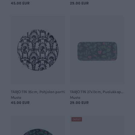
45.00 EUR
29.00 EUR
TARJOTIN 35cm, Pohjolan portti
TARJOTIN 27x13cm, Puolukkapuu
Musta
Musta
45.00 EUR
29.00 EUR
OUTLET