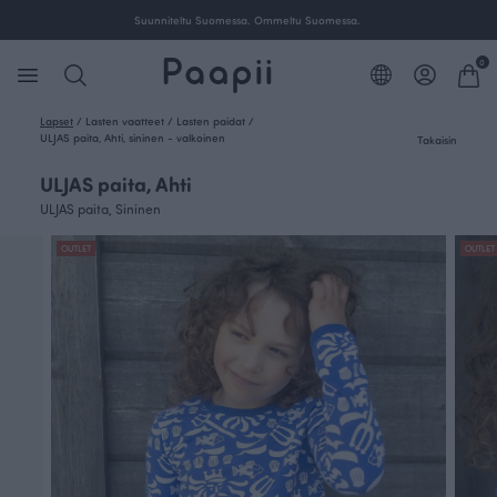
Suunniteltu Suomessa. Ommeltu Suomessa.
0
Lapset
/
Lasten vaatteet
/
Lasten paidat
/
ULJAS paita, Ahti, sininen - valkoinen
Takaisin
ULJAS paita, Ahti
ULJAS paita, Sininen
OUTLET
OUTLET