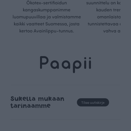
Ökotex-sertifioidun
suunnittelu on kaikk
kangaskumppanimme
kauden trendejä
luomupuuvillaa ja valmistamme
omanlaista, aja
kaikki vaatteet Suomessa, josta
tunnistettavaa desig
kertoo Avainlippu-tunnus.
vahva arvop
Sukella mukaan
Tilaa uutiskirje
tarinaamme