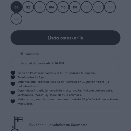
86
92
98
104
110
116
122
128
134
140
Lisää ostoskoriin
Saatavilla
Katso toimituskulut
alk. 4.90 EUR
Ilmainen Postnordin toimitus yli 100 € tilauksille Suomessa.
Toimitusaika 1 - 3 pv
Osta huoletta. Vaatteilla sekä kodin tuotteilla on 30 päivän vaihto- ja
palautusoikeus.
Osta helposti tutuilla ja turvallisilla maksutavoilla. Mukana verkkopankit,
korttimaksu, MobilePay, lasku 30 pv ja osamaksu.
Maksa vasta, kun olet saanut tuotteen. Laskulla 30 päivän kuluton ja koroton
maksuaika.
Suunniteltu ja valmistettu Suomessa.