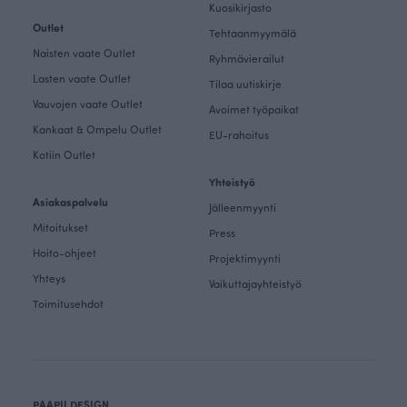
Kuosikirjasto
Outlet
Tehtaanmyymälä
Naisten vaate Outlet
Ryhmävierailut
Lasten vaate Outlet
Tilaa uutiskirje
Vauvojen vaate Outlet
Avoimet työpaikat
Kankaat & Ompelu Outlet
EU-rahoitus
Kotiin Outlet
Yhteistyö
Asiakaspalvelu
Jälleenmyynti
Mitoitukset
Press
Hoito-ohjeet
Projektimyynti
Yhteys
Vaikuttajayhteistyö
Toimitusehdot
PAAPII DESIGN