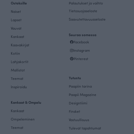
Ostoksille
Palautukset ja vaihto
Tietosuojaseloste
Naiset
Saavutettavuusseloste
Lapset
Vauvat
Seuraa somessa
Kankaat
Facebook
Kaavakirjat
Instagram
Kotiin
Pinterest
Lahjakortit
Mallistot
Tutustu
Teemat
Paapiin tarina
Inspiroidu
Paapii Magazine
Kankaat & Ompelu
Designtiimi
Kankaat
Finsket
Ompeleminen
Vastuullisuus
Teemat
Tulevat tapahtumat