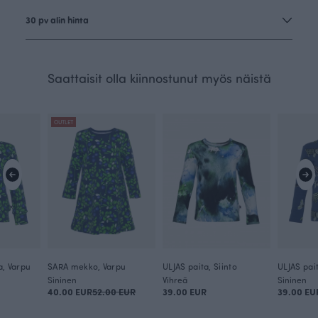
30 pv alin hinta
Saattaisit olla kiinnostunut myös näistä
OUTLET
a, Varpu
SARA mekko, Varpu
ULJAS paita, Siinto
ULJAS pai
Sininen
Vihreä
Sininen
40.00 EUR
52.00 EUR
39.00 EUR
39.00 EU