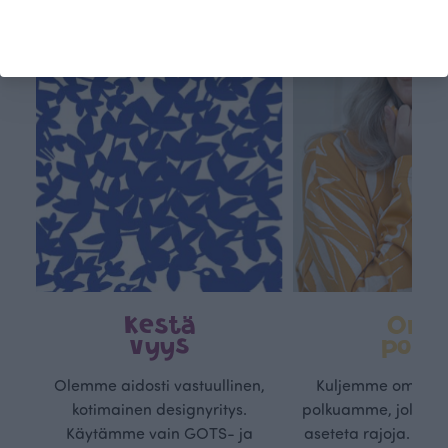
Kestä
Oma
vyys
polk
Olemme aidosti vastuullinen,
Kuljemme omaa, v
kotimainen designyritys.
polkuamme, jolla lu
Käytämme vain GOTS- ja
aseteta rajoja. Mei