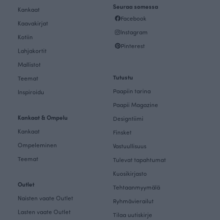
Seuraa somessa
Kankaat
Facebook
Kaavakirjat
Instagram
Kotiin
Pinterest
Lahjakortit
Mallistot
Tutustu
Teemat
Paapiin tarina
Inspiroidu
Paapii Magazine
Kankaat & Ompelu
Designtiimi
Kankaat
Finsket
Ompeleminen
Vastuullisuus
Teemat
Tulevat tapahtumat
Kuosikirjasto
Outlet
Tehtaanmyymälä
Naisten vaate Outlet
Ryhmävierailut
Lasten vaate Outlet
Tilaa uutiskirje