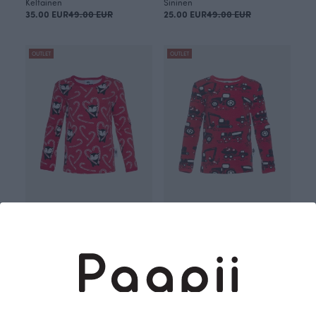
Keltainen
Sininen
35.00 EUR
49.00 EUR
25.00 EUR
49.00 EUR
OUTLET
OUTLET
ULJAS paita, Myyryn karkkikepit
ULJAS paita, Työkoneet
Punainen
Punainen
15.00 EUR
38.90 EUR
30.00 EUR
39.00 EUR
OUTLET
OUTLET