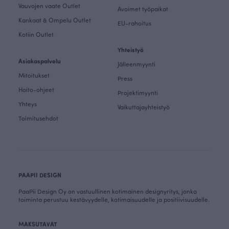
Vauvojen vaate Outlet
Avoimet työpaikat
Kankaat & Ompelu Outlet
EU-rahoitus
Kotiin Outlet
Yhteistyö
Asiakaspalvelu
Jälleenmyynti
Mitoitukset
Press
Hoito-ohjeet
Projektimyynti
Yhteys
Vaikuttajayhteistyö
Toimitusehdot
PAAPII DESIGN
PaaPii Design Oy on vastuullinen kotimainen designyritys, jonka
toiminta perustuu kestävyydelle, kotimaisuudelle ja positiivisuudelle.
MAKSUTAVAT