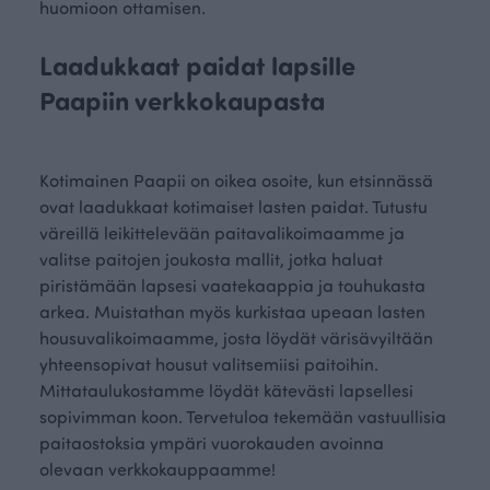
huomioon ottamisen.
Laadukkaat paidat lapsille
Paapiin ver
kkokaupasta
Kotimainen Paapii on oikea osoite, kun etsinnässä
ovat laadukkaat kotimaiset lasten paidat. Tutustu
väreillä leikittelevään paitavalikoimaamme ja
valitse paitojen joukosta mallit, jotka haluat
piristämään lapsesi vaatekaappia ja touhukasta
arkea. Muistathan myös kurkistaa upeaan lasten
housuvalikoimaamme, josta löydät värisävyiltään
yhteensopivat housut valitsemiisi paitoihin.
Mittataulukostamme löydät kätevästi lapsellesi
sopivimman koon. Tervetuloa tekemään vastuullisia
paitaostoksia ympäri vuorokauden avoinna
olevaan verkkokauppaamme!