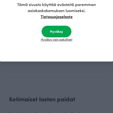
Tämä sivusto käyttää evästeitä paremman
asiakaskokemuksen luomiseksi.
Tietosuojaseloste
Hyväksy
Hyväksy vain pakolliset
ULJAS paita, Bää
ULJAS paita, Vintage autot
Punainen
Vihreä
20.00 EUR
35.90 EUR
30.00 EUR
39.00 EUR
Kotimaiset lasten paidat