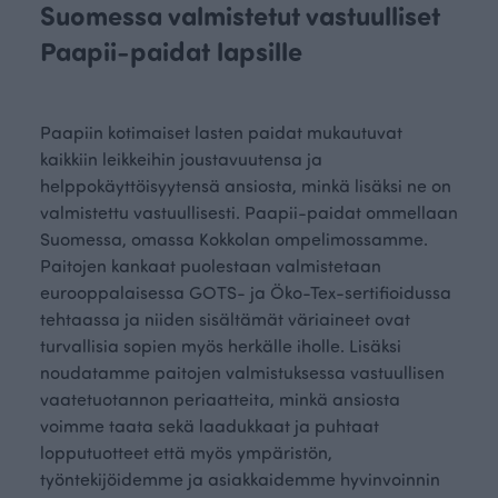
Suomessa valmistetut vastuulliset
Paapii-paidat lapsille
Paapiin kotimaiset lasten paidat mukautuvat
kaikkiin leikkeihin joustavuutensa ja
helppokäyttöisyytensä ansiosta, minkä lisäksi ne on
valmistettu vastuullisesti. Paapii-paidat ommellaan
Suomessa, omassa Kokkolan ompelimossamme.
Paitojen kankaat puolestaan valmistetaan
eurooppalaisessa GOTS- ja Öko-Tex-sertifioidussa
tehtaassa ja niiden sisältämät väriaineet ovat
turvallisia sopien myös herkälle iholle. Lisäksi
noudatamme paitojen valmistuksessa vastuullisen
vaatetuotannon periaatteita, minkä ansiosta
voimme taata sekä laadukkaat ja puhtaat
lopputuotteet että myös ympäristön,
työntekijöidemme ja asiakkaidemme hyvinvoinnin