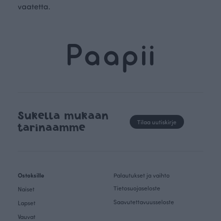
vaatetta.
Sukella mukaan
Tilaa uutiskirje
tarinaamme
Ostoksille
Palautukset ja vaihto
Tietosuojaseloste
Naiset
Saavutettavuusseloste
Lapset
Vauvat