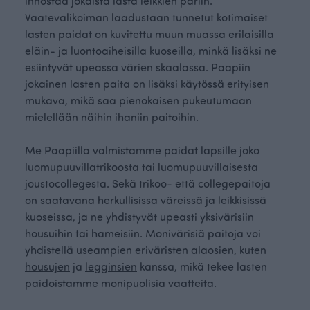
innostaa jokaista lasta leikkien pariin.
Vaatevalikoiman laadustaan tunnetut kotimaiset
lasten paidat on kuvitettu muun muassa erilaisilla
eläin- ja luontoaiheisilla kuoseilla, minkä lisäksi ne
esiintyvät upeassa värien skaalassa. Paapiin
jokainen lasten paita on lisäksi käytössä erityisen
mukava, mikä saa pienokaisen pukeutumaan
mielellään näihin ihaniin paitoihin.
Me Paapiilla valmistamme paidat lapsille joko
luomupuuvillatrikoosta tai luomupuuvillaisesta
joustocollegesta. Sekä trikoo- että collegepaitoja
on saatavana herkullisissa väreissä ja leikkisissä
kuoseissa, ja ne yhdistyvät upeasti yksivärisiin
housuihin tai hameisiin. Monivärisiä paitoja voi
yhdistellä useampien eriväristen alaosien, kuten
housujen
ja
legginsien
kanssa, mikä tekee lasten
paidoistamme monipuolisia vaatteita.