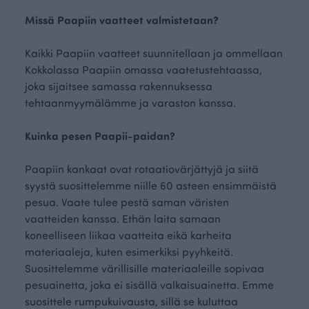
Missä Paapiin vaatteet valmistetaan?
Kaikki Paapiin vaatteet suunnitellaan ja ommellaan
Kokkolassa Paapiin omassa vaatetustehtaassa,
joka sijaitsee samassa rakennuksessa
tehtaanmyymälämme ja varaston kanssa.
Kuinka pesen Paapii-paidan?
Paapiin kankaat ovat rotaatiovärjättyjä ja siitä
syystä suosittelemme niille 60 asteen ensimmäistä
pesua. Vaate tulee pestä saman väristen
vaatteiden kanssa. Ethän laita samaan
koneelliseen liikaa vaatteita eikä karheita
materiaaleja, kuten esimerkiksi pyyhkeitä.
Suosittelemme värillisille materiaaleille sopivaa
pesuainetta, joka ei sisällä valkaisuainetta. Emme
suosittele rumpukuivausta, sillä se kuluttaa