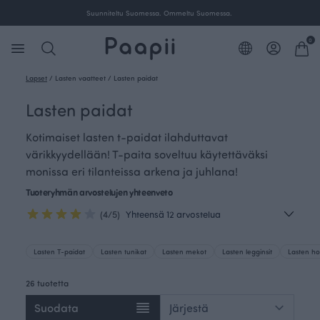
Ilmainen toimitus yli 100 € tilauksille Suomessa.
Suu
0
Lapset
/
Lasten vaatteet
/
Lasten paidat
Lasten paidat
Kotimaiset lasten t-paidat ilahduttavat
värikkyydellään! T-paita soveltuu käytettäväksi
monissa eri tilanteissa arkena ja juhlana!
Tuoteryhmän arvostelujen yhteenveto
(4/5)
Yhteensä 12 arvostelua
Lasten T-paidat
Lasten tunikat
Lasten mekot
Lasten legginsit
Lasten ho
26 tuotetta
Suodata