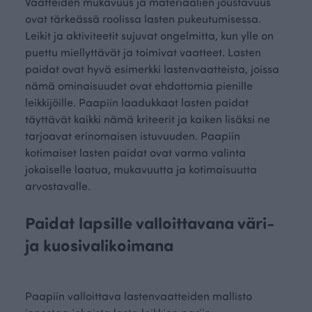
Vaatteiden mukavuus ja materiaalien joustavuus
ovat tärkeässä roolissa lasten pukeutumisessa.
Leikit ja aktiviteetit sujuvat ongelmitta, kun ylle on
puettu miellyttävät ja toimivat vaatteet. Lasten
paidat ovat hyvä esimerkki lastenvaatteista, joissa
nämä ominaisuudet ovat ehdottomia pienille
leikkijöille. Paapiin laadukkaat lasten paidat
täyttävät kaikki nämä kriteerit ja kaiken lisäksi ne
tarjoavat erinomaisen istuvuuden. Paapiin
kotimaiset lasten paidat ovat varma valinta
jokaiselle laatua, mukavuutta ja kotimaisuutta
arvostavalle.
Paidat lapsille valloittavana väri-
ja kuosivalikoimana
Paapiin valloittava lastenvaatteiden mallisto