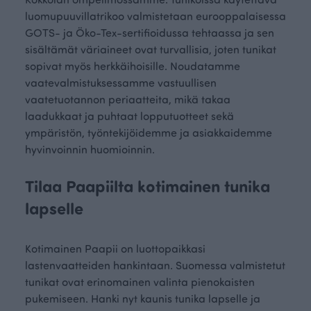
luomupuuvillatrikoo valmistetaan eurooppalaisessa
GOTS- ja Öko-Tex-sertifioidussa tehtaassa ja sen
sisältämät väriaineet ovat turvallisia, joten tunikat
sopivat myös herkkäihoisille. Noudatamme
vaatevalmistuksessamme vastuullisen
vaatetuotannon periaatteita, mikä takaa
laadukkaat ja puhtaat lopputuotteet sekä
ympäristön, työntekijöidemme ja asiakkaidemme
hyvinvoinnin huomioinnin.
Tilaa Paapiilta kotimainen tunika
lapselle
Kotimainen Paapii on luottopaikkasi
lastenvaatteiden hankintaan. Suomessa valmistetut
tunikat ovat erinomainen valinta pienokaisten
pukemiseen. Hanki nyt kaunis tunika lapselle ja