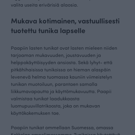
valita useita erivärisiä alaosia.
Mukava kotimainen, vastuullisesti
tuotettu tunika lapselle
Paapiin lasten tunikat ovat lasten mieleen niiden
tarjoaman mukavuuden, joustavuuden ja
helppokäyttöisyyden ansiosta. Sekä lyhyt- että
pitkähihaisissa tunikoissa on hieman alaspäin
levenevä helma tuomassa kauniin viimeistelyn
tunikan muotoiluun, parantaen samalla
liikkumavapautta ja käyttömukavuutta. Paapii
valmistaa tunikat laadukkaasta
luomupuuvillatrikoosta, joka on mukavan
käyttökokemuksen tae.
Paapiin tunikat ommellaan Suomessa, omassa
Kokkolan ompelimossamme. Tunikoissa käytettävä