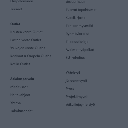
Ompeleminen
Vastuullisuus
Teemat
Tulevat tapahtumat
Kuosikirjasto
Outlet
Tehtaanmyymälä
Naisten vaate Outlet
Ryhmävierailut
Lasten vaate Outlet
Tilaa uutiskirje
Vauvojen vaate Outlet
Avoimet työpaikat
Kankaat & Ompelu Outlet
EU-rahoitus
Kotiin Outlet
Yhteistyö
Asiakaspalvelu
Jälleenmyynti
Mitoitukset
Press
Hoito-ohjeet
Projektimyynti
Yhteys
Vaikuttajayhteistyö
Toimitusehdot