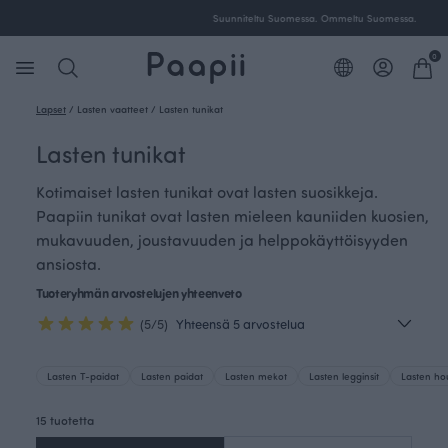
Ilmainen toimitus yli 100 € tilauksille Suomessa.
0
Lapset
/
Lasten vaatteet
/
Lasten tunikat
Lasten tunikat
Kotimaiset lasten tunikat ovat lasten suosikkeja.
Paapiin tunikat ovat lasten mieleen kauniiden kuosien,
mukavuuden, joustavuuden ja helppokäyttöisyyden
ansiosta.
Tuoteryhmän arvostelujen yhteenveto
(5/5)
Yhteensä 5 arvostelua
Lasten T-paidat
Lasten paidat
Lasten mekot
Lasten legginsit
Lasten ho
15 tuotetta