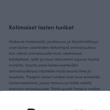
Kotimaiset lasten tunikat
Mukavat materiaalit, joustavuus ja käytännöllisyys
ovat lasten vaatteiden tärkeimpiä ominaisuuksia.
Kun nämä ominaisuudet ovat vaatteessa
kohdallaan, leikit ja muut aktiviteetit sujuvat muitta
mutkitta. Suurta osaa lastenvaatteiden
ominaisuuksissa näyttelee myös kaunis ilme ja
muotoilu. Paapiin lasten tunikat ovat oiva esimerkki
lastenvaatteista, joissa toteutuvat kaikki edellä
mainitut ominaisuudet. Tästä syystä Paapiin tunikat
ovat monen lapsen ykkösvalinta niin leikkeihin ja
askareisiin kotona ja pihamaalla kuin päiväkotiin ja
kouluunkin.