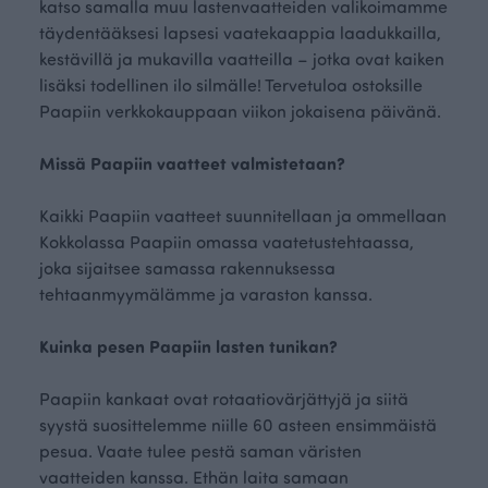
katso samalla muu lastenvaatteiden valikoimamme
täydentääksesi lapsesi vaatekaappia laadukkailla,
kestävillä ja mukavilla vaatteilla – jotka ovat kaiken
lisäksi todellinen ilo silmälle! Tervetuloa ostoksille
Paapiin verkkokauppaan viikon jokaisena päivänä.
Missä Paapiin vaatteet valmistetaan?
Kaikki Paapiin vaatteet suunnitellaan ja ommellaan
Kokkolassa Paapiin omassa vaatetustehtaassa,
joka sijaitsee samassa rakennuksessa
tehtaanmyymälämme ja varaston kanssa.
Kuinka pesen Paapiin lasten tunikan?
Paapiin kankaat ovat rotaatiovärjättyjä ja siitä
syystä suosittelemme niille 60 asteen ensimmäistä
pesua. Vaate tulee pestä saman väristen
vaatteiden kanssa. Ethän laita samaan