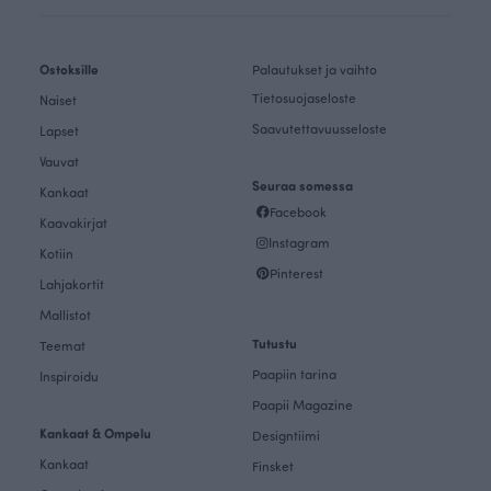
Ostoksille
Palautukset ja vaihto
Tietosuojaseloste
Naiset
Saavutettavuusseloste
Lapset
Vauvat
Seuraa somessa
Kankaat
Facebook
Kaavakirjat
Instagram
Kotiin
Pinterest
Lahjakortit
Mallistot
Tutustu
Teemat
Paapiin tarina
Inspiroidu
Paapii Magazine
Kankaat & Ompelu
Designtiimi
Kankaat
Finsket