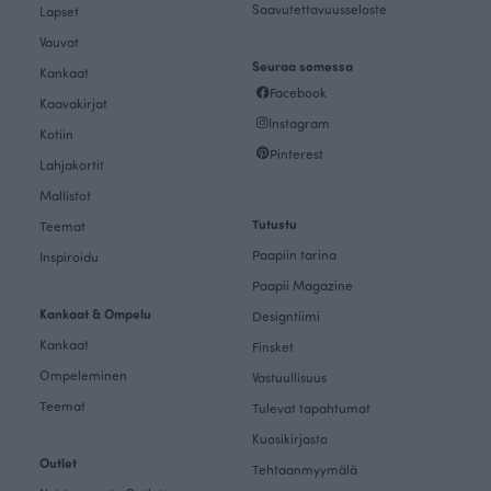
Saavutettavuusseloste
Lapset
Vauvat
Seuraa somessa
Kankaat
Facebook
Kaavakirjat
Instagram
Kotiin
Pinterest
Lahjakortit
Mallistot
Tutustu
Teemat
Paapiin tarina
Inspiroidu
Paapii Magazine
Kankaat & Ompelu
Designtiimi
Kankaat
Finsket
Ompeleminen
Vastuullisuus
Teemat
Tulevat tapahtumat
Kuosikirjasto
Outlet
Tehtaanmyymälä