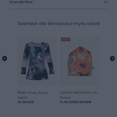
30 pv alin hinta
Saattaisit olla kiinnostunut myös näistä
OUTLET
VIENO tunika, Siinto
LASTEN TRIKOOPIPO, Perhoset
Violetti
Sininen
39.00 EUR
15.00 EUR
23.00 EUR