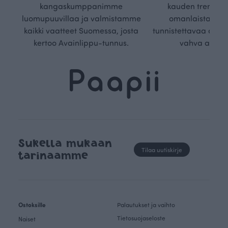
kangaskumppanimme
kauden trendejä
luomupuuvillaa ja valmistamme
omanlaista, aja
kaikki vaatteet Suomessa, josta
tunnistettavaa desig
kertoo Avainlippu-tunnus.
vahva arvop
Sukella mukaan
Tilaa uutiskirje
tarinaamme
Ostoksille
Palautukset ja vaihto
Tietosuojaseloste
Naiset