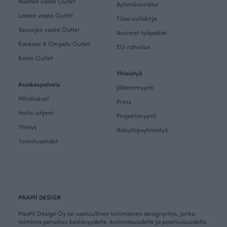
Naisten vaate Outlet
Ryhmävierailut
Lasten vaate Outlet
Tilaa uutiskirje
Vauvojen vaate Outlet
Avoimet työpaikat
Kankaat & Ompelu Outlet
EU-rahoitus
Kotiin Outlet
Yhteistyö
Asiakaspalvelu
Jälleenmyynti
Mitoitukset
Press
Hoito-ohjeet
Projektimyynti
Yhteys
Vaikuttajayhteistyö
Toimitusehdot
PAAPII DESIGN
PaaPii Design Oy on vastuullinen kotimainen designyritys, jonka
toiminta perustuu kestävyydelle, kotimaisuudelle ja positiivisuudelle.