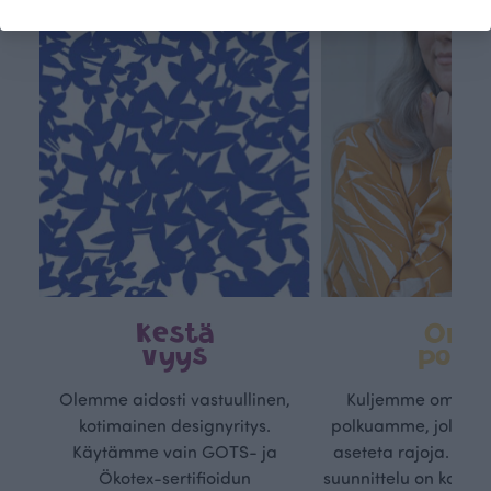
Kestä
Oma
vyys
polk
Olemme aidosti vastuullinen,
Kuljemme omaa, v
kotimainen designyritys.
polkuamme, jolla lu
Käytämme vain GOTS- ja
aseteta rajoja. Mei
Ökotex-sertifioidun
suunnittelu on kaikk