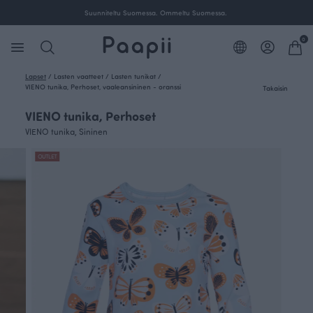
Suunniteltu Suomessa. Ommeltu Suomessa.
0
Lapset
/
Lasten vaatteet
/
Lasten tunikat
/
VIENO tunika, Perhoset, vaaleansininen - oranssi
Takaisin
VIENO tunika, Perhoset
VIENO tunika, Sininen
OUTLET