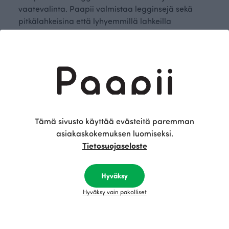
vaatevalinta. Paapii valmistaa legginsejä sekä
pitkälahkeisina että lyhyemmillä lahkeilla
varustettuina caprimalleina, joten meiltä löydät
kätevästi jokaiseen vuodenaikaan ja
käyttötarpeeseen sopivat legginsit. Paapiin lapsille
suunnitellut legginsit valmistetaan joko
luomupuuvillasta tai luomupuuvillatrikoosta,
kyseessä olevasta mallista riippuen. Molemmat
näistä materiaaleista ovat pehmeitä ja mukailevat
lapsen liikkeitä päivittäisissä aktiviteeteissa.
Tämä sivusto käyttää evästeitä paremman
Paapiin suorastaan herkullinen värimaailma
asiakaskokemuksen luomiseksi.
tarjoilee mitä kauniimpia legginsejä moniin
Tietosuojaseloste
erilaisiin ja erivärisiin asuihin yhdistettäviksi.
Hyväksy
Paapiin Suomessa valmistetut
Hyväksy vain pakolliset
vastuulliset legginsit lapsille