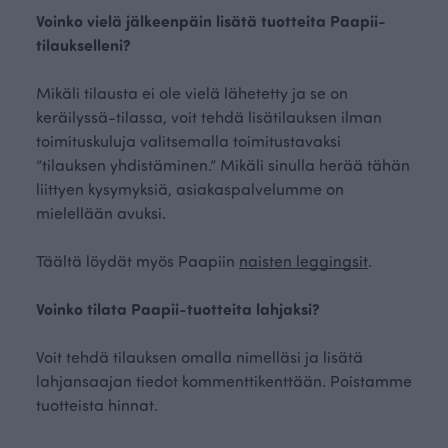
Voinko vielä jälkeenpäin lisätä tuotteita Paapii-
tilaukselleni?
Mikäli tilausta ei ole vielä lähetetty ja se on
keräilyssä-tilassa, voit tehdä lisätilauksen ilman
toimituskuluja valitsemalla toimitustavaksi
”tilauksen yhdistäminen.” Mikäli sinulla herää tähän
liittyen kysymyksiä, asiakaspalvelumme on
mielellään avuksi.
Täältä löydät myös Paapiin
n
aisten leggingsit
.
Voinko tilata Paapii-tuotteita lahjaksi?
Voit tehdä tilauksen omalla nimelläsi ja lisätä
lahjansaajan tiedot kommenttikenttään. Poistamme
tuotteista hinnat.