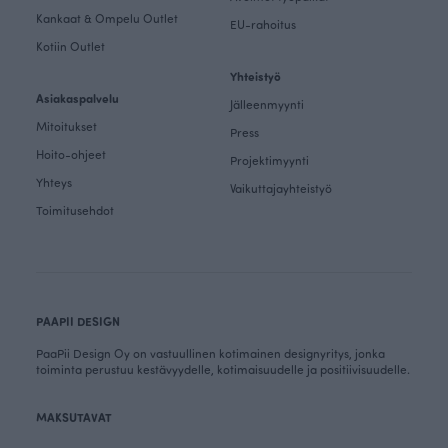
Kankaat & Ompelu Outlet
EU-rahoitus
Kotiin Outlet
Yhteistyö
Asiakaspalvelu
Jälleenmyynti
Mitoitukset
Press
Hoito-ohjeet
Projektimyynti
Yhteys
Vaikuttajayhteistyö
Toimitusehdot
PAAPII DESIGN
PaaPii Design Oy on vastuullinen kotimainen designyritys, jonka
toiminta perustuu kestävyydelle, kotimaisuudelle ja positiivisuudelle.
MAKSUTAVAT