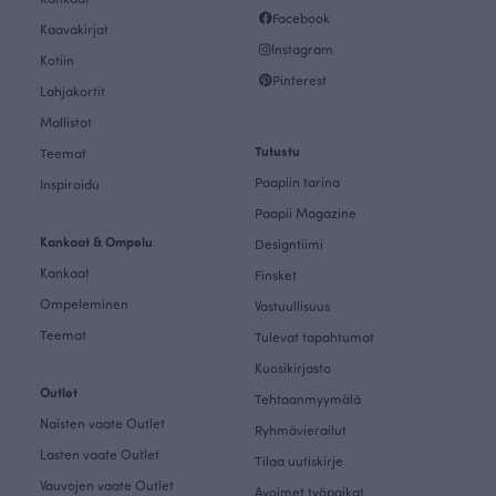
Facebook
Kaavakirjat
Instagram
Kotiin
Pinterest
Lahjakortit
Mallistot
Tutustu
Teemat
Paapiin tarina
Inspiroidu
Paapii Magazine
Kankaat & Ompelu
Designtiimi
Kankaat
Finsket
Ompeleminen
Vastuullisuus
Teemat
Tulevat tapahtumat
Kuosikirjasto
Outlet
Tehtaanmyymälä
Naisten vaate Outlet
Ryhmävierailut
Lasten vaate Outlet
Tilaa uutiskirje
Vauvojen vaate Outlet
Avoimet työpaikat