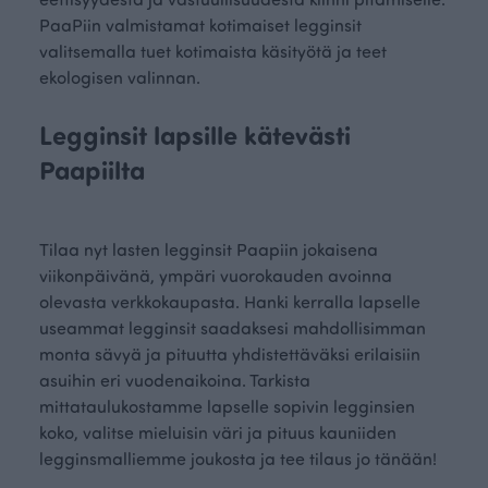
PaaPiin valmistamat kotimaiset legginsit
valitsemalla tuet kotimaista käsityötä ja teet
ekologisen valinnan.
Legginsit lapsille kätevästi
Paapiilta
Tilaa nyt lasten legginsit Paapiin jokaisena
viikonpäivänä, ympäri vuorokauden avoinna
olevasta verkkokaupasta. Hanki kerralla lapselle
useammat legginsit saadaksesi mahdollisimman
monta sävyä ja pituutta yhdistettäväksi erilaisiin
asuihin eri vuodenaikoina. Tarkista
mittataulukostamme lapselle sopivin legginsien
koko, valitse mieluisin väri ja pituus kauniiden
legginsmalliemme joukosta ja tee tilaus jo tänään!