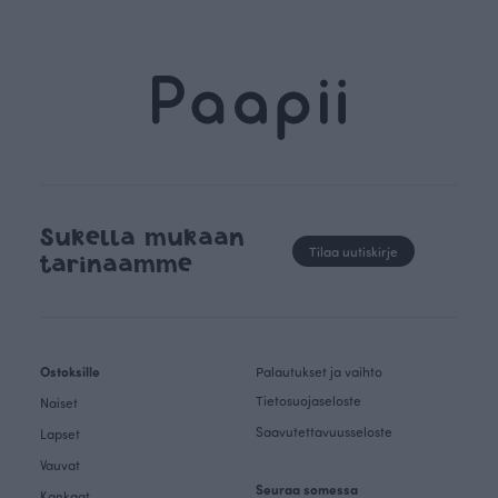
Sukella mukaan
Tilaa uutiskirje
tarinaamme
Ostoksille
Palautukset ja vaihto
Tietosuojaseloste
Naiset
Saavutettavuusseloste
Lapset
Vauvat
Seuraa somessa
Kankaat