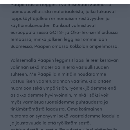
Paapiin lasten legginsit valmistetaan Suomessa
luomupuuvillaisista materiaaleista, jotka takaavat
loppukäyttäjälleen erinomaisen kestävyyden ja
käyttömukavuuden. Kankaat valmistuvat
eurooppalaisessa GOTS- ja Öko-Tex-sertifioidussa
tehtaassa, minkä jälkeen legginsit ommellaan
Suomessa, Paapiin omassa Kokkolan ompelimossa.
Valitsemalla Paapiin legginsit lapsille teet kestävän
valinnan sekä materiaalin että vastuullisuuden
suhteen. Me Paapiilla nimittäin noudatamme
vastuullisen vaatetuotannon vaatimuksia ottaen
huomioon sekä ympäristön, työntekijöidemme että
asiakkaidemme hyvinvoinnin, minkä lisäksi voit
myös varmistua tuotteidemme puhtaudesta ja
tinkimättömästä laadusta. Oma kotimainen
tuotanto on synonyymi sekä vaatteidemme laadulle
ja joustavuudelle että työllistämisestä,
eettisyydestä ja vastuullisuudesta kiinni pitämiselle.