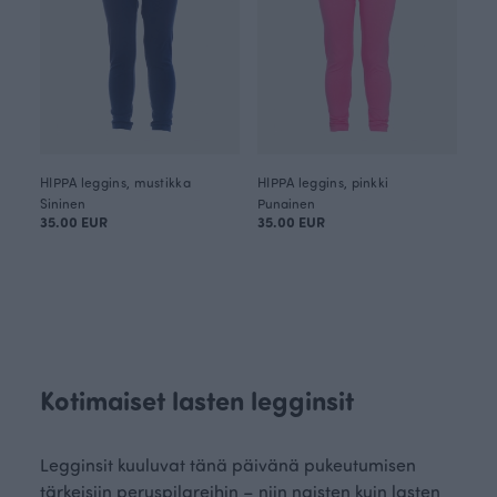
HIPPA leggins, mustikka
HIPPA leggins, pinkki
Sininen
Punainen
35.00 EUR
35.00 EUR
Kotimaiset lasten legginsit
Legginsit kuuluvat tänä päivänä pukeutumisen
tärkeisiin peruspilareihin – niin naisten kuin lasten