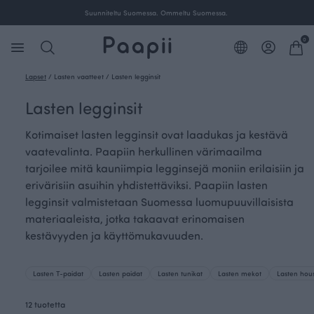
Ilmainen toimitus yli 100 € tilauksille Suomessa.
0
Lapset
/
Lasten vaatteet
/
Lasten legginsit
Lasten legginsit
Kotimaiset lasten legginsit ovat laadukas ja kestävä
vaatevalinta. Paapiin herkullinen värimaailma
tarjoilee mitä kauniimpia legginsejä moniin erilaisiin ja
erivärisiin asuihin yhdistettäviksi. Paapiin lasten
legginsit valmistetaan Suomessa luomupuuvillaisista
materiaaleista, jotka takaavat erinomaisen
kestävyyden ja käyttömukavuuden.
Lasten T-paidat
Lasten paidat
Lasten tunikat
Lasten mekot
Lasten hou
12 tuotetta