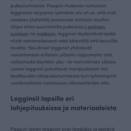
pukeutumisessa. Paapiin mukavan tuntuisten
legginsien tarjoama lyömätön etu on se, että niitä
voidaan yhdistellä joustavasti erilaisiin asuihin.
Olipa sitten suunnitteilla pukeutua
t-paitaan
,
tunikaan
tai
mekkoon
, legginsit täydentävät kaikki
niistä samanaikaisesti sekä kätevällä että kauniilla
tavalla. Yksiväriset legginsit yhdistyvät
vaivattomasti erilaisiin yläosiin riippumatta siitä,
valikoituuko käyttöön yksi- tai monivärinen yläosa.
Lasten legginsit palvelevat monipuolisesti niin
kesäkauden ulkopukeutumisessa kuin kylmempinä
vuodenaikoina sisäasuissa ulkovaatteiden alla.
Legginsit lapsille eri
lahjepituuksissa ja materiaaleista
Paapiin lasten legginsit ovat laadukas ja kestävä