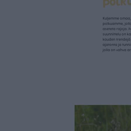
polk
Kuljemme omaa, 
polkuamme, jolla
aseteta rajoja. 
suunnittelu on k
kauden trendejä 
ajatonta ja tunn
jolla on vahva a