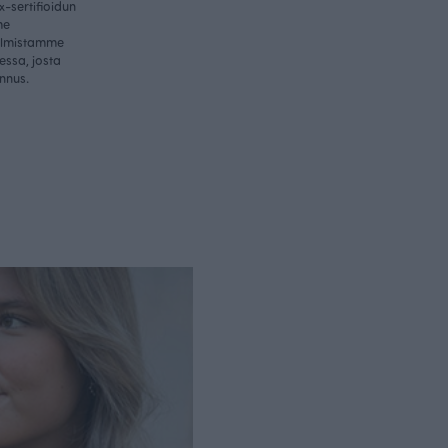
-sertifioidun
me
valmistamme
essa, josta
nnus.