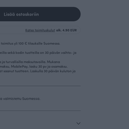
Lisää ostoskoriin
Katso toimituskulut
alk. 4.90 EUR
toimitus yli 100 € tilauksille Suomessa.
eilla sekä kodin tuotteilla on 30 päivän vaihto- ja
la ja turvallisilla maksutavoilla. Mukana
imaksu, MobilePay, lasku 30 pv ja osamaksu.
et saanut tuotteen. Laskulla 30 päivän kuluton ja
 ja valmistettu Suomessa.