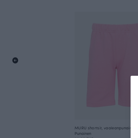
MURU shortsit, vaaleanpunainen
Punainen