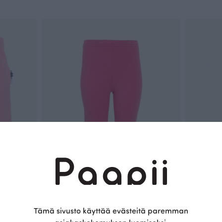
HENNI caprileggins, pinkki
HIPPA leggin
Tämä sivusto käyttää evästeitä paremman
Punainen
Punainen