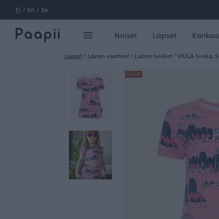
Fi
/
En
/
Se
Naiset
Lapset
Kankaa
Lapset
/
Lasten vaatteet
/
Lasten tunikat
/
VIOLA tunika, S
OUTLET