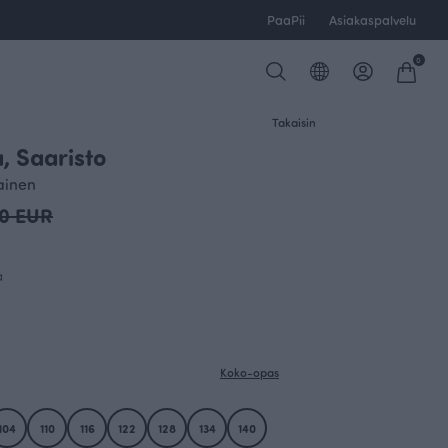
PaaPii
Asiakaspalvelu
0
Takaisin
, Saaristo
ainen
00 EUR
a
Koko-opas
104
110
116
122
128
134
140