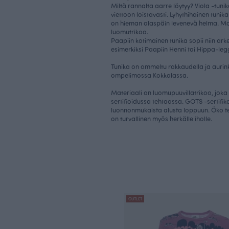
Miltä rannalta aarre löytyy? Viola -tuni
viettoon loistavasti. Lyhythihainen tunik
on hieman alaspäin levenevä helma. Ma
luomutrikoo.
Paapiin kotimainen tunika sopii niin ark
esimerkiksi Paapiin Henni tai Hippa-leg
Tunika on ommeltu rakkaudella ja auri
ompelimossa Kokkolassa.
Materiaali on luomupuuvillatrikoo, joka
sertifioidussa tehtaassa. GOTS -sertifik
luonnonmukaista alusta loppuun. Öko t
on turvallinen myös herkälle iholle.
OUTLET