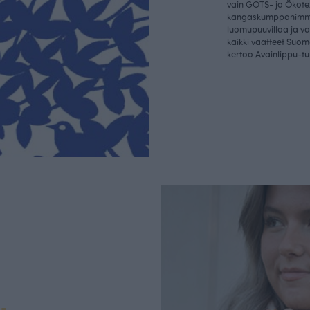
vain GOTS- ja Ökotex
kangaskumppanim
luomupuuvillaa ja 
kaikki vaatteet Suom
kertoo Avainlippu-tu