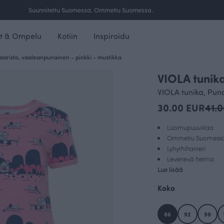
Ilmainen toimitus yli 100 € tilauksille Suomessa.
t & Ompelu
Kotiin
Inspiroidu
aaristo, vaaleanpunainen - pinkki - mustikka
VIOLA tunika
VIOLA tunika, Pun
30.00 EUR
41.
Luomupuuvillaa
Ommeltu Suomess
Lyhythihainen
Levenevä helma
Lue lisää
Koko
86
92
98