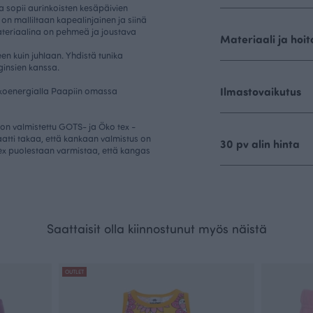
ka sopii aurinkoisten kesäpäivien
a on malliltaan kapealinjainen ja siinä
teriaalina on pehmeä ja joustava
Materiaali ja hoit
een kuin juhlaan. Yhdistä tunika
ginsien kanssa.
Ilmastovaikutus
nkoenergialla Paapiin omassa
 on valmistettu GOTS- ja Öko tex -
aatti takaa, että kankaan valmistus on
30 pv alin hinta
ex puolestaan varmistaa, että kangas
Saattaisit olla kiinnostunut myös näistä
OUTLET