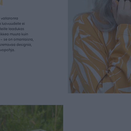
u
vallatonta
 luovuudelle ei
Meille laadukas
aikkea muuta kuin
– se on omanlaista,
istettavaa designia,
rvopohja.