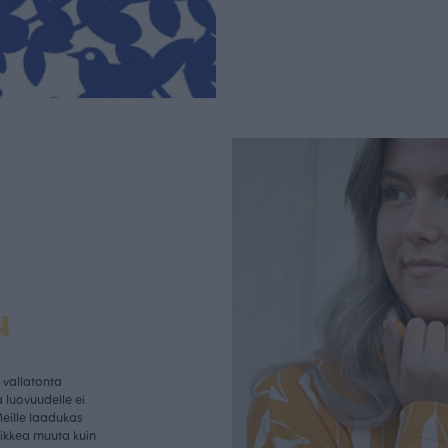
u
vallatonta
 luovuudelle ei
Meille laadukas
aikkea muuta kuin