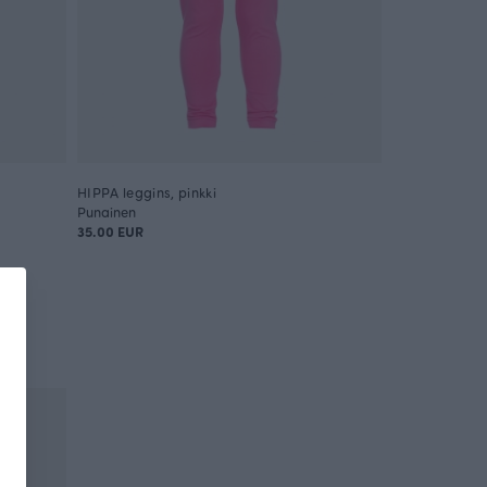
HIPPA leggins, pinkki
Punainen
35.00 EUR