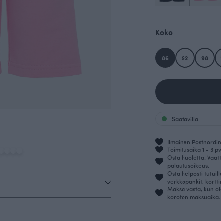
Koko
86
92
98
Saatavilla
Ilmainen Postnordin 
Toimitusaika 1 - 3 pv
Osta huoletta. Vaatt
palautusoikeus.
Osta helposti tutuil
verkkopankit, kortt
Maksa vasta, kun ol
koroton maksuaika.