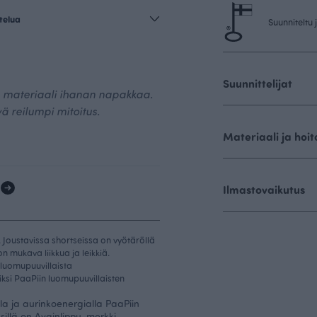
telua
Suunniteltu
Suunnittelijat
, materiaali ihanan napakkaa.
ä reilumpi mitoitus.
Materiaali ja hoit
1
Ilmastovaikutus
 Joustavissa shortseissa on vyötäröllä
 mukava liikkua ja leikkiä.
 luomupuuvillaista
iksi PaaPiin luomupuuvillaisten
a ja aurinkoenergialla PaaPiin
illä on Avainlippu-merkki