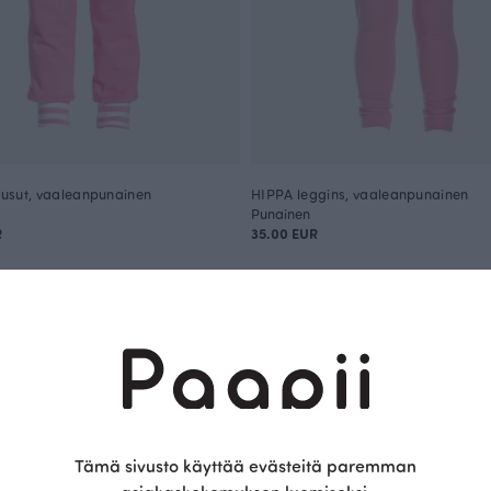
usut, vaaleanpunainen
HIPPA leggins, vaaleanpunainen
Punainen
R
35.00 EUR
Täydennä asukokonaisuus näillä tuotteilla
OUTLET
Tämä sivusto käyttää evästeitä paremman