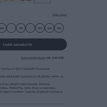
Koko-opas
104
110
116
122
128
134
140
Lisää ostoskoriin
Katso toimituskulut
alk. 4.90 EUR
toimitus yli 100 € tilauksille Suomessa.
eilla sekä kodin tuotteilla on 30 päivän vaihto- ja
la ja turvallisilla maksutavoilla. Mukana
imaksu, MobilePay, lasku 30 pv ja osamaksu.
et saanut tuotteen. Laskulla 30 päivän kuluton ja