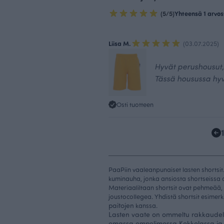
(5/5)
Yhteensä 1 arvos
Liisa M.
(03.07.2025)
Hyvät perushousut
Tässä housussa hyv
Osti tuotteen
PaaPiin vaaleanpunaiset lasten shortsit.
kuminauha, jonka ansiosta shortseissa on
Materiaaliltaan shortsit ovat pehmeää,
joustocollegea.
Yhdistä shortsit esimerk
paitojen
kanssa.
Lasten vaate on ommeltu rakkaudell
omassa ompelimossa Kokkolassa ja s