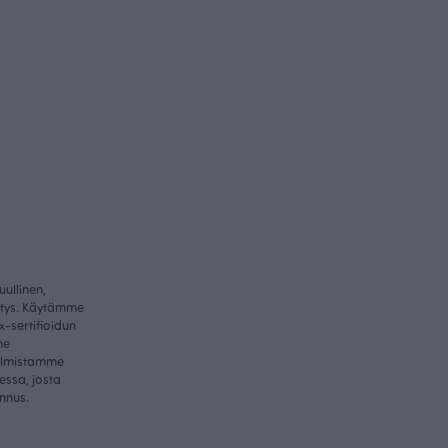
ullinen,
itys. Käytämme
-sertifioidun
me
valmistamme
essa, josta
nnus.