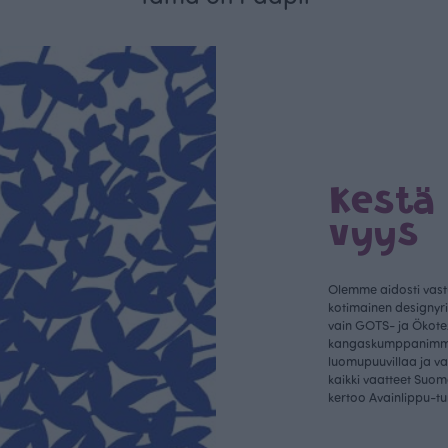
Kestä
vyys
Olemme aidosti vastu
kotimainen designyr
vain GOTS- ja Ökotex
kangaskumppanim
luomupuuvillaa ja 
kaikki vaatteet Suom
kertoo Avainlippu-tu