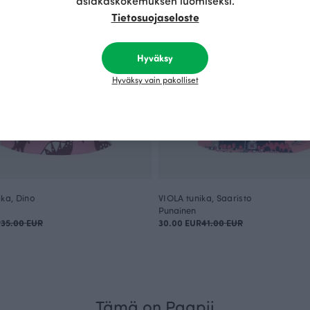
asiakaskokemuksen luomiseksi.
Tietosuojaseloste
Hyväksy
Hyväksy vain pakolliset
ika, Dino
VIOLA tunika, Saaristo
Punainen
R
35.00 EUR
30.00 EUR
41.00 EUR
Tämä on Paapii