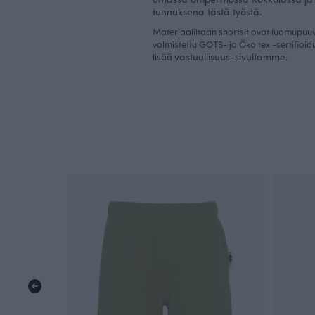
tunnuksena tästä työstä.
Materiaaliltaan shortsit ovat luomupuuvi
valmistettu GOTS- ja Öko tex -sertifioi
vastuullisuus-sivultamme
lisää
.