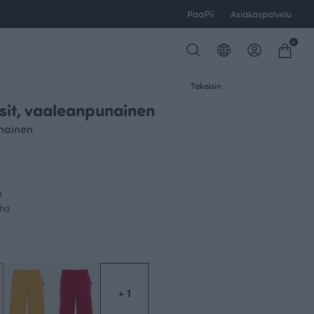
PaaPii
Asiakaspalvelu
0
Takaisin
it, vaaleanpunainen
unainen
a
uha
+ 1