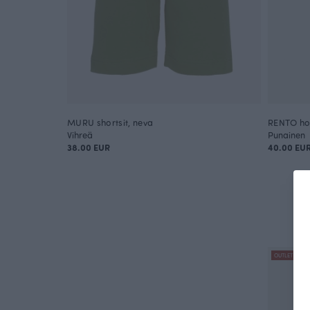
MURU shortsit, neva
RENTO ho
Vihreä
Punainen
38.00 EUR
40.00 EU
OUTLET