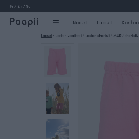
Fi
/
En
/
Se
Naiset
Lapset
Kankaa
Lapset
/
Lasten vaatteet
/
Lasten shortsit
/
MURU shortsit