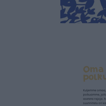
Oma
polk
Kuljemme omaa, 
polkuamme, jolla
aseteta rajoja. 
suunnittelu on k