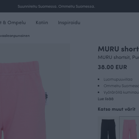
Ilmainen toimitus yli 100 € tilauksille Suomessa.
t & Ompelu
Kotiin
Inspiroidu
, vaaleanpunainen
MURU shorts
MURU shortsit, P
38.00 EUR
Luomupuuvillaa
Ommeltu Suomess
Vyötäröllä kumina
Lue lisää
Katso muut värit