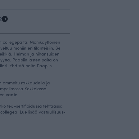
2
en collegepaita. Monikäyttöinen
eltuu moniin eri tilanteisiin. Se
leikkiä. Helman ja hihansuiden
yyttä. Paapiin lasten paita on
ri. Yhdistä paita Paapiin
n ommeltu rakkaudella ja
ompelimossa Kokkolassa.
nen vaate.
ko tex -sertifioidussa tehtaassa
ocollegea. Lue lisää
vastuullisuus-