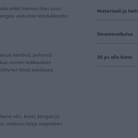
kko ehkä hieman liian suuri.
Materiaali ja hoit
 kangas vaikuttaa laadukkaalta.
Ilmastovaikutus
 pesua kestävä, pehmeä
30 pv alin hinta
kkua rennon leikkauksen
viihtynyt tässä paidassa,
ihana väri, kuosi, kangas ja
va, mieluisa lahja saajalleen.