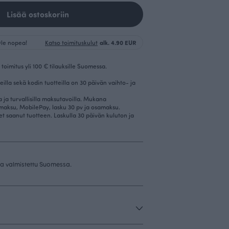
Lisää ostoskoriin
 Ole nopea!
Katso toimituskulut
alk. 4.90 EUR
toimitus yli 100 € tilauksille Suomessa.
eilla sekä kodin tuotteilla on 30 päivän vaihto- ja
la ja turvallisilla maksutavoilla. Mukana
imaksu, MobilePay, lasku 30 pv ja osamaksu.
et saanut tuotteen. Laskulla 30 päivän kuluton ja
 ja valmistettu Suomessa.