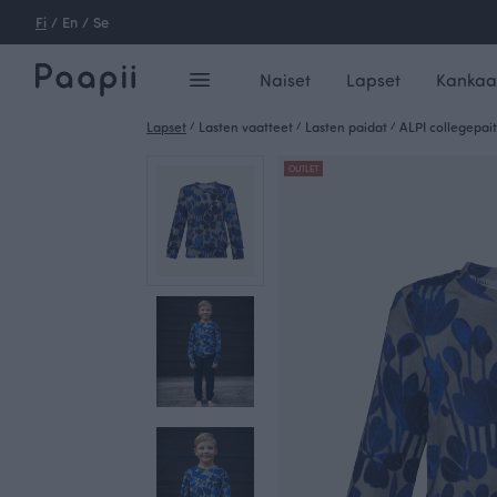
Fi
/
En
/
Se
Naiset
Lapset
Kankaa
Lapset
/
Lasten vaatteet
/
Lasten paidat
/
ALPI collegepait
OUTLET