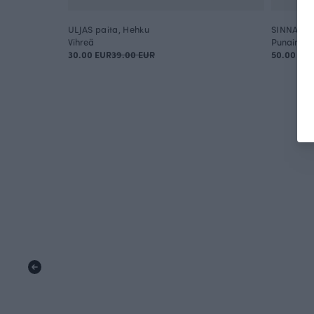
ULJAS paita, Hehku
SINNA me
Vihreä
Punainen
30.00 EUR
39.00 EUR
50.00 EU