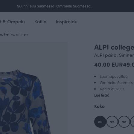
Ilmainen toimitus yli 100 € tilauksille Suomessa.
t & Ompelu
Kotiin
Inspiroidu
a, Hehku, sininen
ALPI colleg
OUTLET
ALPI paita, Sinine
40.00 EUR
49.
Luomupuuvillaa
Ommeltu Suomess
Rento istuvuus
Lue lisää
Koko
86
92
98