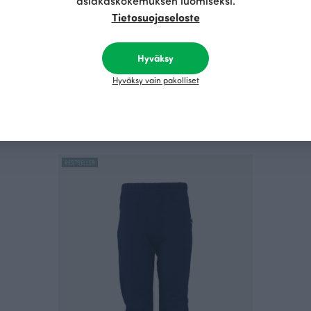
asiakaskokemuksen luomiseksi.
Tietosuojaseloste
kko, Hehku
BODY, Hehku
Punainen
R
60.00 EUR
30.00 EUR
37.00 EUR
Hyväksy
Hyväksy vain pakolliset
Täydennä asukokonaisuus näillä tuotteilla
BESTSELLER