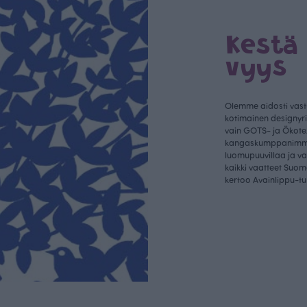
Kestä
vyys
Olemme aidosti vastu
kotimainen designyr
vain GOTS- ja Ökotex
kangaskumppanim
luomupuuvillaa ja 
kaikki vaatteet Suom
kertoo Avainlippu-tu