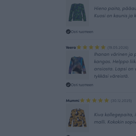
Hieno paita, pääau
Kuosi on kaunis ja
Osti tuotteen
Veera
(19.05.2026)
Ihanan värinen ja
kangas. Helppo lii
ansiosta. Lapsi on 
tykkäsi väreistä.
Osti tuotteen
Mummi
(30.12.2025)
Kiva kollegepaita, 
malli. Kokokin sopi