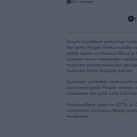
Osti tuotteen
1
Paapiin kuviollinen siniharmaa last
Alpi-paita Paapiin Hehku-kuosilla sov
päällä lapsen on mukava liikkua ja 
kaitaleet tuovat vaatteeseen ryhdikk
mukavan asukokonaisuuden peruspila
mukavien
Rento
-housujen kanssa.
Suomessa valmistettu lastenvaate o
aurinkoenergialla Paapiin omassa 
Listasimme
viisi syytä
valita kotimai
Materiaaliltaan paita on GOTS- ja Ö
valmistettua luomupuuvillaista joust
sivultamme
.