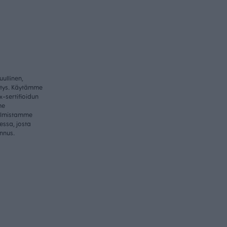
ullinen,
itys. Käytämme
-sertifioidun
me
valmistamme
essa, josta
nnus.