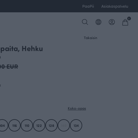
PaaPii
Asiakaspalvelu
0
Takaisin
epaita, Hehku
n
00 EUR
a
Koko-opas
104
116
110
122
128
140
134