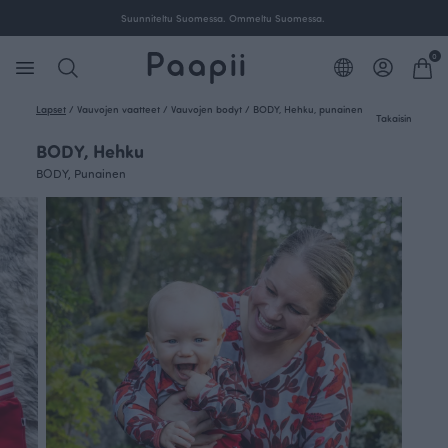
a.
Suunniteltu Suomessa. Ommeltu Suomessa.
0
Lapset
/
Vauvojen vaatteet
/
Vauvojen bodyt
/
BODY, Hehku, punainen
Takaisin
BODY, Hehku
BODY, Punainen