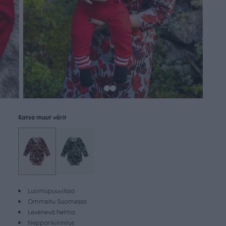
Katso muut värit
Luomupuuvillaa
Ommeltu Suomessa
Levenevä helma
Nepparikiinnitys