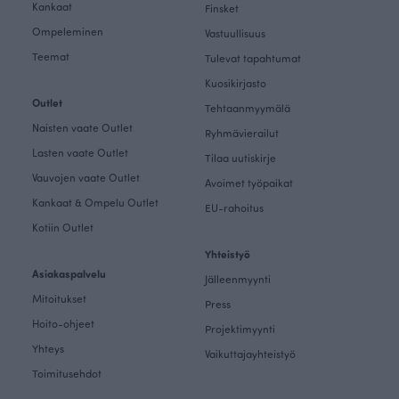
Kankaat
Finsket
Ompeleminen
Vastuullisuus
Teemat
Tulevat tapahtumat
Kuosikirjasto
Outlet
Tehtaanmyymälä
Naisten vaate Outlet
Ryhmävierailut
Lasten vaate Outlet
Tilaa uutiskirje
Vauvojen vaate Outlet
Avoimet työpaikat
Kankaat & Ompelu Outlet
EU-rahoitus
Kotiin Outlet
Yhteistyö
Asiakaspalvelu
Jälleenmyynti
Mitoitukset
Press
Hoito-ohjeet
Projektimyynti
Yhteys
Vaikuttajayhteistyö
Toimitusehdot