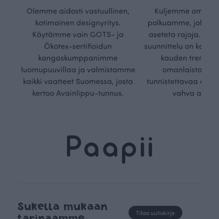
Olemme aidosti vastuullinen,
Kuljemme omaa, v
kotimainen designyritys.
polkuamme, jolla lu
Käytämme vain GOTS- ja
aseteta rajoja. Mei
Ökotex-sertifioidun
suunnittelu on kaikk
kangaskumppanimme
kauden trendejä
luomupuuvillaa ja valmistamme
omanlaista, aja
kaikki vaatteet Suomessa, josta
tunnistettavaa desig
kertoo Avainlippu-tunnus.
vahva arvop
Sukella mukaan
Tilaa uutiskirje
tarinaamme