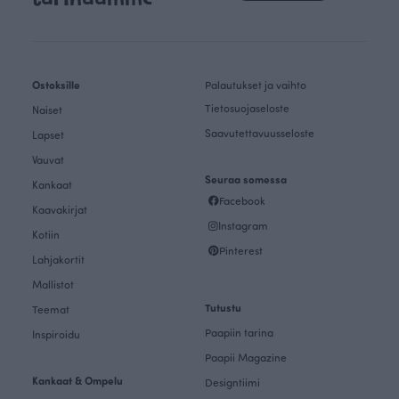
Ostoksille
Palautukset ja vaihto
Tietosuojaseloste
Naiset
Saavutettavuusseloste
Lapset
Vauvat
Seuraa somessa
Kankaat
Facebook
Kaavakirjat
Instagram
Kotiin
Pinterest
Lahjakortit
Mallistot
Tutustu
Teemat
Paapiin tarina
Inspiroidu
Paapii Magazine
Kankaat & Ompelu
Designtiimi