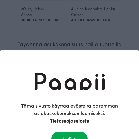
BODY, Hehku
ALPI collegepaita, Hehku
Vihreä
Sininen
30.00 EUR
37.00 EUR
40.00 EUR
49.00 EUR
Täydennä asukokonaisuus näillä tuotteilla
Tämä sivusto käyttää evästeitä paremman
asiakaskokemuksen luomiseksi.
Tietosuojaseloste
BABY SISU housut, punainen
TONTTULAKKI, Hehku
30.00 EUR
32.00 EUR
Hyväksy