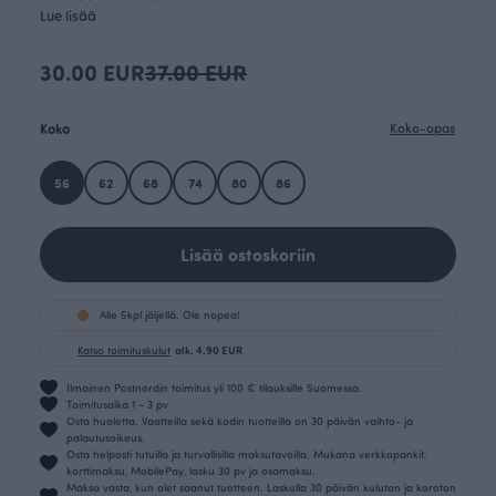
Lue lisää
30.00 EUR
37.00 EUR
Koko
Koko-opas
56
62
68
74
80
86
Lisää ostoskoriin
Alle 5kpl jäljellä. Ole nopea!
Katso toimituskulut
alk. 4.90 EUR
Ilmainen Postnordin toimitus yli 100 € tilauksille Suomessa.
Toimitusaika 1 - 3 pv
Osta huoletta. Vaatteilla sekä kodin tuotteilla on 30 päivän vaihto- ja
palautusoikeus.
Osta helposti tutuilla ja turvallisilla maksutavoilla. Mukana verkkopankit,
korttimaksu, MobilePay, lasku 30 pv ja osamaksu.
Maksa vasta, kun olet saanut tuotteen. Laskulla 30 päivän kuluton ja koroton