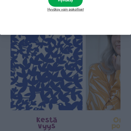
Hyväksy vain pakolliset
Tämä on Paapii
Kestä
Oma
vyys
polk