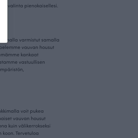
n valinta pienokaisellesi.
itsemalla varmistut samalla
ompelemme vauvan housut
ttämämme kankaat
datamme vastuullisen
ympäristön,
nkkimalla voit pukea
imaiset vauvan housut
ona kuin välikerrokseksi
 koon. Tervetuloa