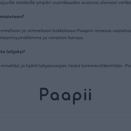
ja sujuville ostoksille ympäri vuorokauden avoinna olevaan ve
lmistetaan?
unnitellaan ja ommellaan Kokkolassa Paapiin omassa vaatetust
ehtaanmyymälämme ja varaston kanssa.
ita lahjaksi?
 nimelläsi ja lisätä lahjansaajan tiedot kommenttikenttään. Po