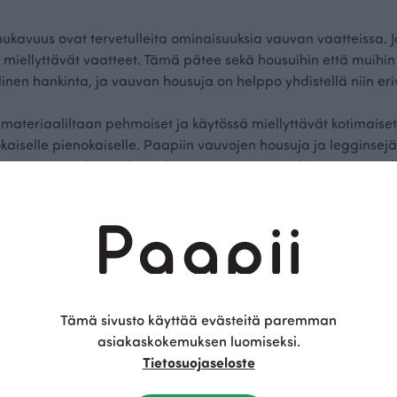
kavuus ovat tervetulleita ominaisuuksia vauvan vaatteissa. J
u miellyttävät vaatteet. Tämä pätee sekä housuihin että muihin 
inen hankinta, ja vauvan housuja on helppo yhdistellä niin eri
 materiaaliltaan pehmoiset ja käytössä miellyttävät kotimaiset
okaiselle pienokaiselle. Paapiin vauvojen housuja ja legginse
issa, joten niiden joukosta löytää vaivatta suosikkeja niin omal
ä mukavat luomupuuvillaiset housut vauva
nseissä käytettävä luomupuuvilla tarjoaa sekä käyttömukavuud
lina lempeä vauvan herkälle iholle, minkä ansiosta vauvan i
Tämä sivusto käyttää evästeitä paremman
en käytöstä. Lisäksi luomupuuvillaisten kankaiden väriaineet 
asiakaskokemuksen luomiseksi.
andardien mukaisia. Paapiin collegehousut valmistetaan luomup
Tietosuojaseloste
it luomupuuvillaisesta trikoosta. Joustocollegehousujen pitkien
sut kasvavat vauvan mukana ja niiden vyötäröresori varmistaa