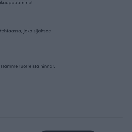
rkkokauppaamme!
ehtaassa, joka sijaitsee
istamme tuotteista hinnat.