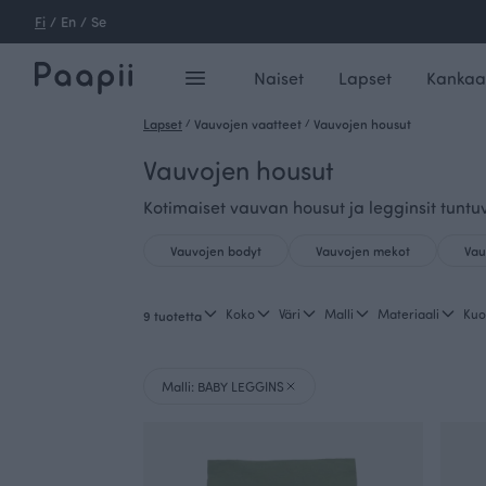
Fi
/
En
/
Se
Naiset
Lapset
Kankaa
Lapset
/
Vauvojen vaatteet
/
Vauvojen housut
Vauvojen housut
Kotimaiset vauvan housut ja legginsit tuntu
Vauvojen bodyt
Vauvojen mekot
Vau
Koko
Väri
Malli
Materiaali
Kuo
9 tuotetta
Malli: BABY LEGGINS