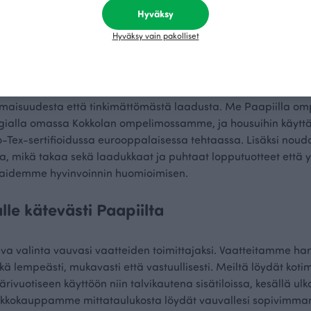
in kotimaiset vauvan housut ovat monestakin syystä erinomaine
Hyväksy
Hyväksy vain pakolliset
ut vastuulliset housut vauvalle Paapiilta
vauvan housut tai legginsit, Paapiin valmistamat vaatteet val
timaisuudesta että tinkimättömästä laadusta. Me Paapiilla 
ergialla omassa Kokkolan ompelimossamme, ja housuihin käy
Tex-sertifioidussa eurooppalaisessa tehtaassa. Lisäksi nou
a, mikä takaa sekä laadukkaat ja puhtaat lopputuotteet että 
kaidemme hyvinvoinnin huomioimisen.
lle kätevästi Paapiilta
ava valinta vauvasi vaatteiden toimittajaksi. Vaatteitamme ha
ä lempeästi, mukavasti että vastuullisesti. Meiltä löydät kot
ivuotiseen käyttöön niin talvikautena sisätiloissa, kesällä ulk
 Verkkokauppamme mittataulukosta löydät vauvallesi sopivimman