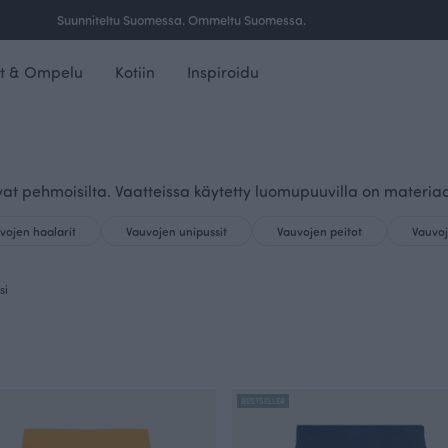
Ilmainen toimitus yli 100 € tilauksille Suomessa.
t & Ompelu
Kotiin
Inspiroidu
vat pehmoisilta. Vaatteissa käytetty luomupuuvilla on materia
vojen haalarit
Vauvojen unipussit
Vauvojen peitot
Vauvoj
si
BESTSELLER