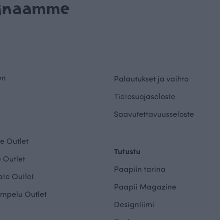
rinaamme
en
Palautukset ja vaihto
Tietosuojaseloste
Saavutettavuusseloste
e Outlet
Tutustu
 Outlet
Paapiin tarina
te Outlet
Paapii Magazine
mpelu Outlet
Designtiimi