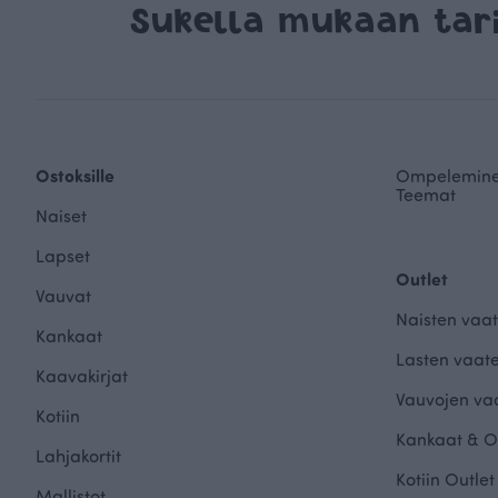
Sukella mukaan ta
Ostoksille
Ompelemin
Teemat
Naiset
Lapset
Outlet
Vauvat
Naisten vaat
Kankaat
Lasten vaate
Kaavakirjat
Vauvojen vaa
Kotiin
Kankaat & O
Lahjakortit
Kotiin Outlet
Mallistot