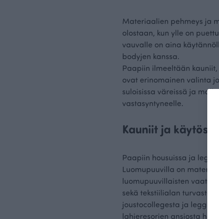
Materiaalien pehmeys ja mu
olostaan, kun ylle on puett
vauvalle on aina käytännöll
bodyjen kanssa.
Paapiin ilmeeltään kauniit,
ovat erinomainen valinta j
suloisissa väreissä ja malle
vastasyntyneelle.
Kauniit ja käytöss
Paapiin housuissa ja leggi
Luomupuuvilla on materiaa
luomupuuvillaisten vaatteid
sekä tekstiilialan turvast
joustocollegesta ja leggins
lahjeresorien ansiosta hou