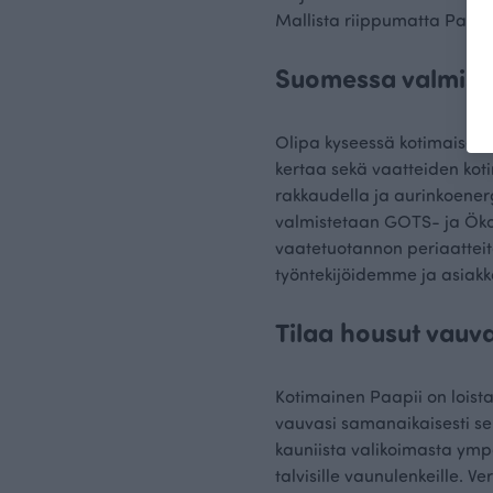
Mallista riippumatta Paapi
Suomessa valmistet
Olipa kyseessä kotimaiset 
kertaa sekä vaatteiden ko
rakkaudella ja aurinkoen
valmistetaan GOTS- ja Öko-
vaatetuotannon periaatteit
työntekijöidemme ja asiak
Tilaa housut vauva
Kotimainen Paapii on loist
vauvasi samanaikaisesti sek
kauniista valikoimasta ympär
talvisille vaunulenkeille.