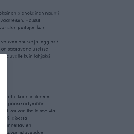
okainen pienokainen nauttii
vaatteisiin. Housut
väristen paitojen kuin
 vauvan housut ja legginsit
jä on saatavana useissa
le vauvalle kuin lahjaksi
lle
en että kauniin ilmeen.
ho ei pääse ärtymään
ovat vauvan iholle sopivia
uuvillaisesta
, käännettävien
 tukevan istuvuuden.