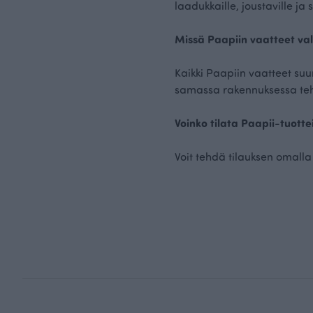
laadukkaille, joustaville 
Missä Paapiin vaatteet va
Kaikki Paapiin vaatteet su
samassa rakennuksessa t
Voinko tilata Paapii-tuotte
Voit tehdä tilauksen omalla