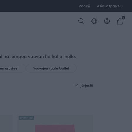
PaaPii
Asiakaspalvelu
0
alina lempeä vauvan herkälle iholle.
en asusteet
Vauvojen vaate Outlet
Järjestä
BESTSELLER